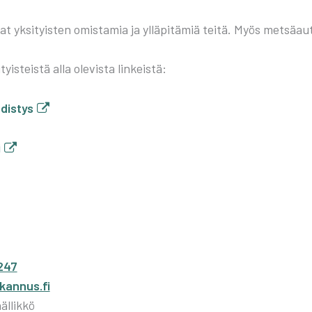
at yksi­tyis­ten omis­ta­mia ja yllä­pi­tä­miä tei­tä. Myös met­sä­au­t
tyis­teis­tä alla ole­vis­ta lin­keis­tä:
dis­tys
i
247
kannus.fi
llikkö