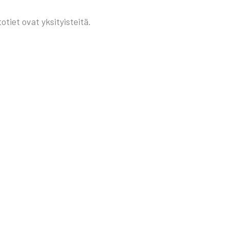
o­tiet ovat yksi­tyis­tei­tä.