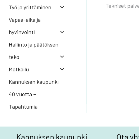
Tekniset palv
Työ ja yrit­tä­mi­nen
Vapaa-aika ja
hyvinvointi
Hal­lin­to ja pää­tök­sen­
te­ko
Mat­kai­lu
Kannuksen kaupunki
40 vuotta –
Tapahtumia
Kannuksen kaupunki
Ota yh