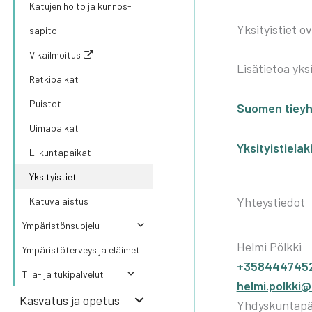
Katu­jen hoi­to ja kun­nos­
Yksi­tyis­tiet ov
sa­pi­to
Vikailmoitus
Lisä­tie­toa yksi­
Ret­ki­pai­kat
Puis­tot
Suo­men tie­yh­
Uima­pai­kat
Yksi­tyis­tie­la­k
Lii­kun­ta­pai­kat
Yksi­tyis­tiet
Yhteystiedot
Katu­va­lais­tus
Ympä­ris­tön­suo­je­lu
Helmi Pölkki
Ympä­ris­tö­ter­veys ja eläi­met
+358444745
Tila- ja tuki­pal­ve­lut
helmi.polkki@
Kas­va­tus ja ope­tus
Yhdyskuntapää