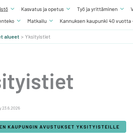
s­tö
Kas­va­tus ja ope­tus
Työ ja yrit­tä­mi­nen
V
en­te­ko
Mat­kai­lu
Kannuksen kaupunki 40 vuotta
et alu­eet
Yksityistiet
­tyis­tiet
t­ty 23.6.2026
EN KAUPUNGIN AVUSTUKSET YKSITYISTEILLE