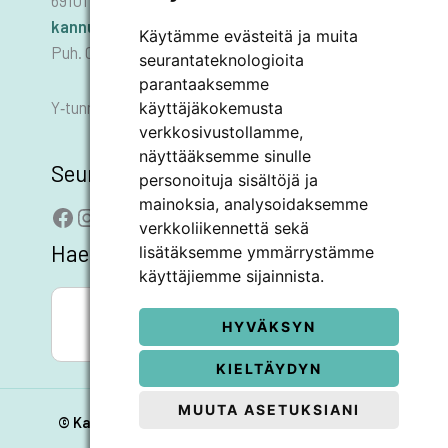
69101 KANNUS
kannus.kaupunki@kannus.ﬁ
Käytämme evästeitä ja muita
Puh. 06 8745 111
seurantateknologioita
parantaaksemme
käyttäjäkokemusta
Y‑tunnus 0178455–6
verkkosivustollamme,
näyttääksemme sinulle
Seuraa meitä
personoituja sisältöjä ja
mainoksia, analysoidaksemme
Facebook
Instagram
LinkedIn
YouTube
verkkoliikennettä sekä
Hae sivustolta
lisätäksemme ymmärrystämme
käyttäjiemme sijainnista.
SEARCH BUTTON
Search
for:
HYVÄKSYN
KIELTÄYDYN
MUUTA ASETUKSIANI
© Kannuksen kaupunki 2026 |
Evästeasetukset
|