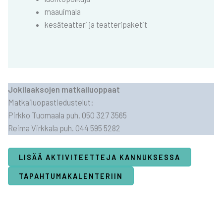
maa­ui­ma­la
kesä­teat­te­ri ja teat­te­ri­pa­ke­tit
Joki­laak­so­jen mat­kai­luop­paat
Mat­kai­luo­pas­tie­dus­te­lut:
Pirk­ko Tuo­maa­la puh. 050 327 3565
Rei­ma Virk­ka­la puh. 044 595 5282
LISÄÄ AKTI­VI­TEET­TE­JA KAN­NUK­SES­SA
TAPAH­TU­MA­KA­LEN­TE­RIIN