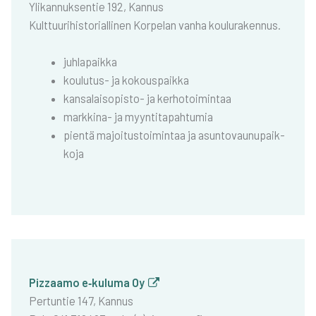
Yli­kan­nuk­sen­tie 192, Kan­nus
Kult­tuu­ri­his­to­rial­li­nen Kor­pe­lan van­ha kou­lu­ra­ken­nus.
juh­la­paik­ka
kou­lu­tus- ja kokous­paik­ka
kan­sa­lais­opis­to- ja ker­ho­toi­min­taa
mark­ki­na- ja myyn­ti­ta­pah­tu­mia
pien­tä majoi­tus­toi­min­taa ja asun­to­vau­nu­paik­
ko­ja
Pizzaa­mo e‑kuluma Oy
Per­tun­tie 147, Kan­nus