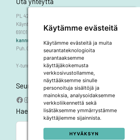
Ota yhteyttä
PL 42
Käyntiosoite: Asematie 1
Käytämme evästeitä
69101 KANNUS
kannus.kaupunki@kannus.ﬁ
Käytämme evästeitä ja muita
Puh. 06 8745 111
seurantateknologioita
parantaaksemme
käyttäjäkokemusta
Y‑tunnus 0178455–6
verkkosivustollamme,
näyttääksemme sinulle
Seuraa meitä
personoituja sisältöjä ja
mainoksia, analysoidaksemme
Facebook
Instagram
LinkedIn
YouTube
verkkoliikennettä sekä
Hae sivustolta
lisätäksemme ymmärrystämme
käyttäjiemme sijainnista.
SEARCH BUTTON
Search
for:
HYVÄKSYN