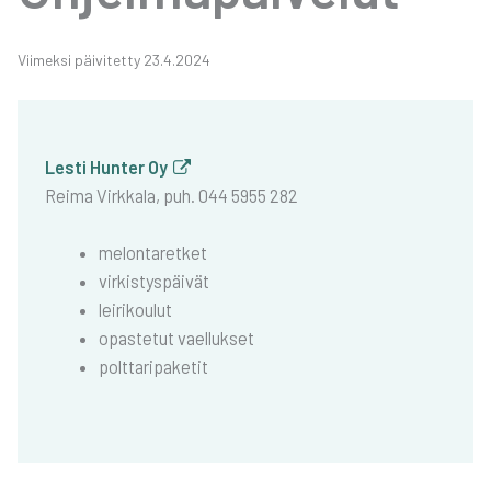
Vii­mek­si päi­vi­tet­ty 23.4.2024
Les­ti Hun­ter Oy
Rei­ma Virk­ka­la, puh. 044 5955 282
melon­ta­ret­ket
vir­kis­tys­päi­vät
lei­ri­kou­lut
opas­te­tut vael­luk­set
polt­ta­ri­pa­ke­tit