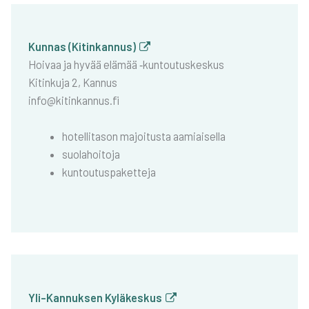
Kun­nas (Kitin­kan­nus)
Hoi­vaa ja hyvää elä­mää ‑kun­tou­tus­kes­kus
Kitin­ku­ja 2, Kan­nus
info@kitinkannus.fi
hotel­li­ta­son majoi­tus­ta aamiai­sel­la
suo­la­hoi­to­ja
kun­tou­tus­pa­ket­te­ja
Yli-Kan­nuk­sen Kylä­kes­kus