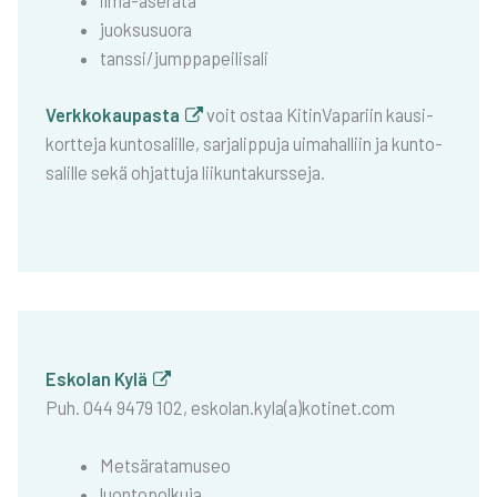
ilma-ase­ra­ta
juok­susuo­ra
tanssi/jumppapeilisali
Verk­ko­kau­pas­ta
voit ostaa Kitin­Va­pa­riin kausi­
kort­te­ja kun­to­sa­lil­le, sar­ja­lip­pu­ja uima­hal­liin ja kun­to­
sa­lil­le sekä ohjat­tu­ja lii­kun­ta­kurs­se­ja.
Esko­lan Kylä
Puh. 044 9479 102, eskolan.kyla(a)kotinet.com
Met­sä­ra­ta­museo
luon­to­pol­ku­ja