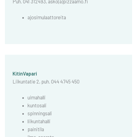
Puh. 041 312493, asko(a)pizzaamo.fi
ajo­si­mu­laat­to­rei­ta
Kitin­Va­pa­ri
Lii­kun­ta­tie 2, puh. 044 4745 450
uima­hal­li
kun­to­sa­li
spin­ning­sa­li
lii­kun­ta­hal­li
pai­ni­ti­la