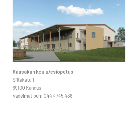
Raa­sa­kan koulu/esiopetus
Sil­ta­ka­tu 1
69100 Kan­nus
Vadel­mat puh: 044 4745 438