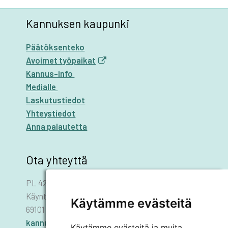
Kannuksen kaupunki
Päätöksenteko
Avoimet työpaikat
Kannus-info
Medialle
Laskutustiedot
Yhteystiedot
Anna palautetta
Ota yhteyttä
PL 42
Käyntiosoite: Asematie 1
Käytämme evästeitä
69101 KANNUS
kannus.kaupunki@kannus.ﬁ
Käytämme evästeitä ja muita