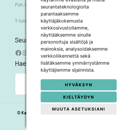
Puh. 06 8745 111
seurantateknologioita
parantaaksemme
käyttäjäkokemusta
Y‑tunnus 0178455–6
verkkosivustollamme,
näyttääksemme sinulle
Seuraa meitä
personoituja sisältöjä ja
mainoksia, analysoidaksemme
Facebook
Instagram
LinkedIn
YouTube
verkkoliikennettä sekä
Hae sivustolta
lisätäksemme ymmärrystämme
käyttäjiemme sijainnista.
SEARCH BUTTON
Search
for:
HYVÄKSYN
KIELTÄYDYN
MUUTA ASETUKSIANI
© Kannuksen kaupunki 2026 |
Evästeasetukset
|
Saavutettavuusseloste
|
Tietosuoja