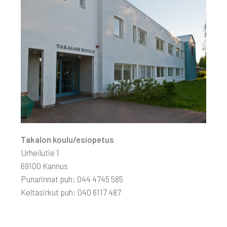
Taka­lon koulu/esiopetus
Urhei­lu­tie 1
69100 Kan­nus
Puna­rin­nat puh: 044 4745 585
Kel­ta­sir­kut puh: 040 6117 487