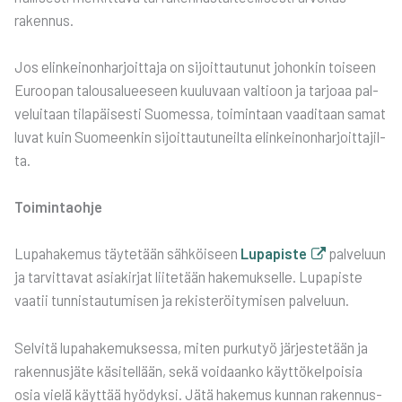
raken­nus.
Jos elin­kei­non­har­joit­ta­ja on sijoit­tau­tu­nut johon­kin toi­seen
Euroo­pan talous­a­lu­ee­seen kuu­lu­vaan val­tioon ja tar­jo­aa pal­
ve­lui­taan tila­päi­ses­ti Suo­mes­sa, toi­min­taan vaa­di­taan samat
luvat kuin Suo­meen­kin sijoit­tau­tu­neil­ta elin­kei­non­har­joit­ta­jil­
ta.
Toi­min­taoh­je
Lupa­ha­ke­mus täy­te­tään säh­köi­seen
Lupa­pis­te
pal­ve­luun
ja tar­vit­ta­vat asia­kir­jat lii­te­tään hake­muk­sel­le. Lupa­pis­te
vaa­tii tun­nis­tau­tu­mi­sen ja rekis­te­röi­ty­mi­sen pal­ve­luun.
Sel­vi­tä lupa­ha­ke­muk­ses­sa, miten pur­ku­työ jär­jes­te­tään ja
raken­nus­jä­te käsi­tel­lään, sekä voi­daan­ko käyt­tö­kel­poi­sia
osia vie­lä käyt­tää hyö­dyk­si. Jätä hake­mus kun­nan raken­nus­