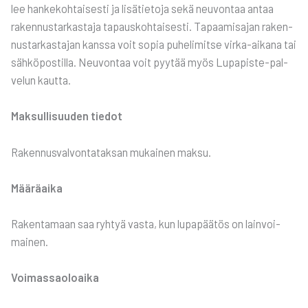
lee han­ke­koh­tai­ses­ti ja lisä­tie­to­ja sekä neu­von­taa antaa
raken­nus­tar­kas­ta­ja tapaus­koh­tai­ses­ti. Tapaa­mi­sa­jan raken­
nus­tar­kas­ta­jan kans­sa voit sopia puhe­li­mit­se vir­ka-aika­na tai
säh­kö­pos­til­la. Neu­von­taa voit pyy­tää myös Lupa­pis­te-pal­
ve­lun kaut­ta.
Mak­sul­li­suu­den tie­dot
Raken­nus­val­von­ta­tak­san mukai­nen mak­su.
Mää­rä­ai­ka
Raken­ta­maan saa ryh­tyä vas­ta, kun lupa­pää­tös on lain­voi­
mai­nen.
Voi­mas­sao­loai­ka