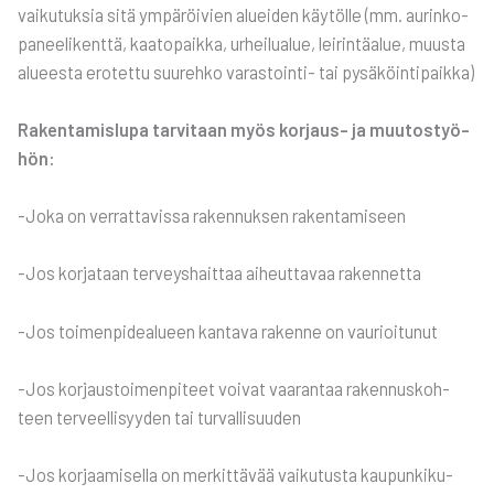
vai­ku­tuk­sia sitä ympä­röi­vien aluei­den käy­töl­le (mm. aurin­ko­
pa­nee­li­kent­tä, kaa­to­paik­ka, urhei­lua­lue, lei­rin­tä­alue, muus­ta
alu­ees­ta ero­tet­tu suu­reh­ko varas­toin­ti- tai pysä­köin­ti­paik­ka)
Raken­ta­mis­lu­pa tar­vi­taan myös kor­jaus- ja muu­tos­työ­
hön:
-Joka on ver­rat­ta­vis­sa raken­nuk­sen raken­ta­mi­seen
-Jos kor­ja­taan ter­veys­hait­taa aiheut­ta­vaa raken­net­ta
-Jos toi­men­pi­dea­lu­een kan­ta­va raken­ne on vau­rioi­tu­nut
-Jos kor­jaus­toi­men­pi­teet voi­vat vaa­ran­taa raken­nus­koh­
teen ter­veel­li­syy­den tai tur­val­li­suu­den
-Jos kor­jaa­mi­sel­la on mer­kit­tä­vää vai­ku­tus­ta kau­pun­ki­ku­