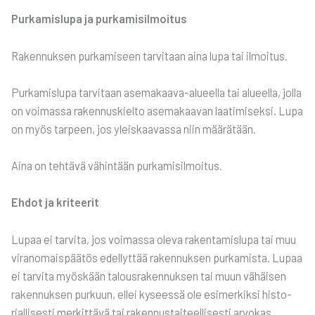
Pur­ka­mis­lu­pa ja pur­ka­mi­sil­moi­tus
Raken­nuk­sen pur­ka­mi­seen tar­vi­taan aina lupa tai ilmoi­tus.
Pur­ka­mis­lu­pa tar­vi­taan ase­ma­kaa­va-alu­eel­la tai alu­eel­la, jol­la
on voi­mas­sa raken­nus­kiel­to ase­ma­kaa­van laa­ti­mi­sek­si. Lupa
on myös tar­peen, jos yleis­kaa­vas­sa niin mää­rä­tään.
Aina on teh­tä­vä vähin­tään pur­ka­mi­sil­moi­tus.
Ehdot ja kri­tee­rit
Lupaa ei tar­vi­ta, jos voi­mas­sa ole­va raken­ta­mis­lu­pa tai muu
viran­omais­pää­tös edel­lyt­tää raken­nuk­sen pur­ka­mis­ta. Lupaa
ei tar­vi­ta myös­kään talous­ra­ken­nuk­sen tai muun vähäi­sen
raken­nuk­sen pur­kuun, ellei kysees­sä ole esi­mer­kik­si his­to­
rial­li­ses­ti mer­kit­tä­vä tai raken­nus­tai­teel­li­ses­ti arvo­kas