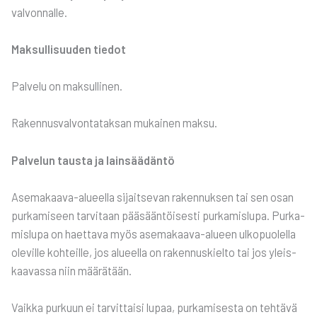
val­von­nal­le.
Mak­sul­li­suu­den tie­dot
Pal­ve­lu on mak­sul­li­nen.
Raken­nus­val­von­ta­tak­san mukai­nen mak­su.
Pal­ve­lun taus­ta ja lain­sää­dän­tö
Ase­ma­kaa­va-alu­eel­la sijait­se­van raken­nuk­sen tai sen osan
pur­ka­mi­seen tar­vi­taan pää­sään­töi­ses­ti pur­ka­mis­lu­pa. Pur­ka­
mis­lu­pa on haet­ta­va myös ase­ma­kaa­va-alu­een ulko­puo­lel­la
ole­vil­le koh­teil­le, jos alu­eel­la on raken­nus­kiel­to tai jos yleis­
kaa­vas­sa niin mää­rä­tään.
Vaik­ka pur­kuun ei tar­vit­tai­si lupaa, pur­ka­mi­ses­ta on teh­tä­vä