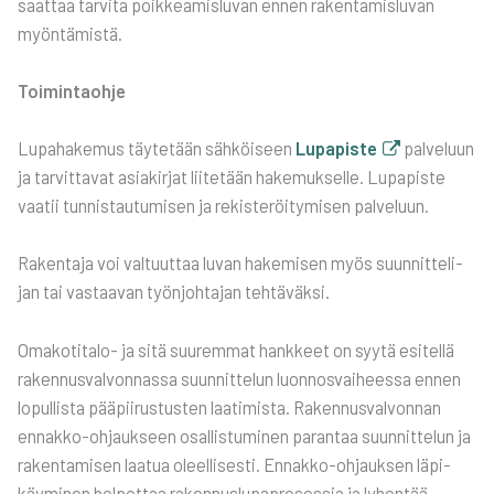
saat­taa tar­vi­ta poik­kea­mis­lu­van ennen raken­ta­mis­lu­van
myön­tä­mis­tä.
Toi­min­taoh­je
Lupa­ha­ke­mus täy­te­tään säh­köi­seen
Lupa­pis­te
pal­ve­luun
ja tar­vit­ta­vat asia­kir­jat lii­te­tään hake­muk­sel­le. Lupa­pis­te
vaa­tii tun­nis­tau­tu­mi­sen ja rekis­te­röi­ty­mi­sen pal­ve­luun.
Raken­ta­ja voi val­tuut­taa luvan hake­mi­sen myös suun­nit­te­li­
jan tai vas­taa­van työn­joh­ta­jan teh­tä­väk­si.
Oma­ko­ti­ta­lo- ja sitä suu­rem­mat hank­keet on syy­tä esi­tel­lä
raken­nus­val­von­nas­sa suun­nit­te­lun luon­nos­vai­hees­sa ennen
lopul­lis­ta pää­pii­rus­tus­ten laa­ti­mis­ta. Raken­nus­val­von­nan
ennak­ko-ohjauk­seen osal­lis­tu­mi­nen paran­taa suun­nit­te­lun ja
raken­ta­mi­sen laa­tua oleel­li­ses­ti. Ennak­ko-ohjauk­sen läpi­
käy­mi­nen hel­pot­taa raken­nus­lu­pa­pro­ses­sia ja lyhen­tää