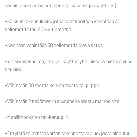
-Asuin­ra­ken­nus (vaki­tui­seen tai vapaa-ajan käyt­töön)
-Kaik­kiin raken­nuk­siin, jot­ka ovat kool­taan vähin­tään 30
neliö­met­riä tai 120 kuu­tio­met­riä
-Kool­taan vähin­tään 50 neliö­met­riä ole­va katos
-Ylei­sö­ra­ken­nel­ma, jota voi käyt­tää yhtä aikaa vähin­tään vii­si
hen­ki­löä
-Vähin­tään 30 met­riä kor­kea mas­to tai piip­pu
-Vähin­tään 2 neliö­met­rin suu­rui­nen valais­tu mai­nos­lai­te
-Maa­läm­pö­kai­vo tai ‑keruu­pii­ri
-Eri­tyis­tä toi­min­taa var­ten raken­net­ta­va alue, jos­ta aiheu­tuu