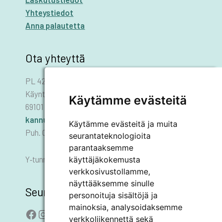
Yhteystiedot
Anna palautetta
Ota yhteyttä
PL 42
Käyntiosoite: Asematie 1
Käytämme evästeitä
69101 KANNUS
kannus.kaupunki@kannus.ﬁ
Käytämme evästeitä ja muita
Puh. 06 8745 111
seurantateknologioita
parantaaksemme
käyttäjäkokemusta
Y‑tunnus 0178455–6
verkkosivustollamme,
näyttääksemme sinulle
Seuraa meitä
personoituja sisältöjä ja
mainoksia, analysoidaksemme
Facebook
Instagram
LinkedIn
YouTube
verkkoliikennettä sekä