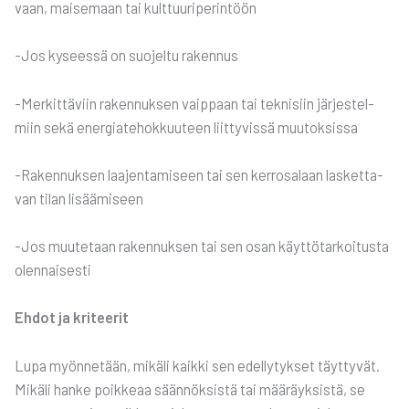
vaan, mai­se­maan tai kult­tuu­ri­pe­rin­töön
-Jos kysees­sä on suo­jel­tu raken­nus
-Mer­kit­tä­viin raken­nuk­sen vaip­paan tai tek­ni­siin jär­jes­tel­
miin sekä ener­gia­te­hok­kuu­teen liit­ty­vis­sä muu­tok­sis­sa
-Raken­nuk­sen laa­jen­ta­mi­seen tai sen ker­ro­sa­laan las­ket­ta­
van tilan lisää­mi­seen
-Jos muu­te­taan raken­nuk­sen tai sen osan käyt­tö­tar­koi­tus­ta
olen­nai­ses­ti
Ehdot ja kri­tee­rit
Lupa myön­ne­tään, mikä­li kaik­ki sen edel­ly­tyk­set täyt­ty­vät.
Mikä­li han­ke poik­ke­aa sään­nök­sis­tä tai mää­räyk­sis­tä, se