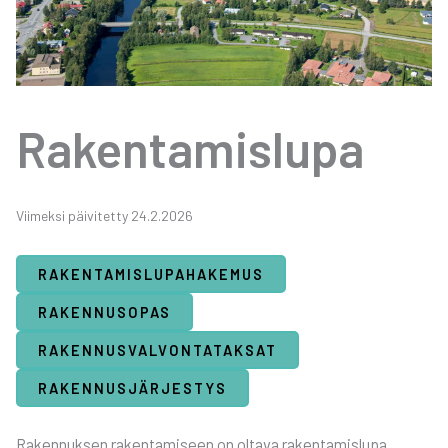
Raken­ta­mis­lu­pa
Vii­mek­si päi­vi­tet­ty 24.2.2026
RAKEN­TA­MIS­LU­PA­HA­KE­MUS
RAKEN­NUSO­PAS
RAKEN­NUS­VAL­VON­TA­TAK­SAT
RAKEN­NUS­JÄR­JES­TYS
Raken­nuk­sen raken­ta­mi­seen on olta­va raken­ta­mis­lu­pa.