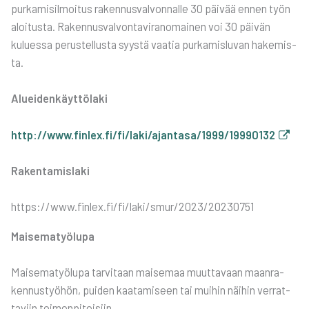
pur­ka­mi­sil­moi­tus raken­nus­val­von­nal­le 30 päi­vää ennen työn
aloi­tus­ta. Raken­nus­val­von­ta­vi­ran­omai­nen voi 30 päi­vän
kulues­sa perus­tel­lus­ta syys­tä vaa­tia pur­ka­mis­lu­van hake­mis­
ta.
Aluei­den­käyt­tö­la­ki
http://www.finlex.fi/fi/laki/ajantasa/1999/19990132
Raken­ta­mis­la­ki
https://www.finlex.fi/fi/laki/smur/2023/20230751
Mai­se­ma­työ­lu­pa
Mai­se­ma­työ­lu­pa tar­vi­taan mai­se­maa muut­ta­vaan maan­ra­
ken­nus­työ­hön, pui­den kaa­ta­mi­seen tai mui­hin näi­hin ver­rat­
ta­viin toi­men­pi­tei­siin.