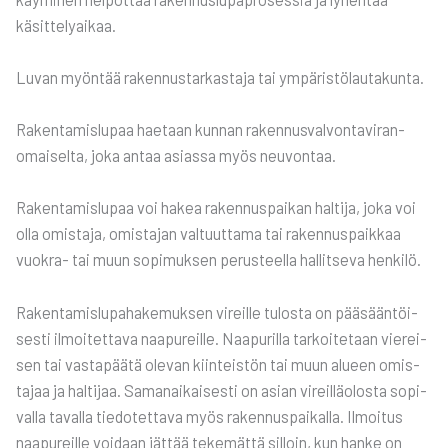
käsit­te­ly­ai­kaa.
Luvan myön­tää raken­nus­tar­kas­ta­ja tai ympä­ris­tö­lau­ta­kun­ta.
Raken­ta­mis­lu­paa hae­taan kun­nan raken­nus­val­von­ta­vi­ran­
omai­sel­ta, joka antaa asias­sa myös neu­von­taa.
Raken­ta­mis­lu­paa voi hakea raken­nus­pai­kan hal­ti­ja, joka voi
olla omis­ta­ja, omis­ta­jan val­tuut­ta­ma tai raken­nus­paik­kaa
vuo­kra- tai muun sopi­muk­sen perus­teel­la hal­lit­se­va hen­ki­lö.
Raken­ta­mis­lu­pa­ha­ke­muk­sen vireil­le tulos­ta on pää­sään­töi­
ses­ti ilmoi­tet­ta­va naa­pu­reil­le. Naa­pu­ril­la tar­koi­te­taan vie­rei­
sen tai vas­ta­pää­tä ole­van kiin­teis­tön tai muun alu­een omis­
ta­jaa ja hal­ti­jaa. Saman­ai­kai­ses­ti on asian vireil­lä­olos­ta sopi­
val­la taval­la tie­do­tet­ta­va myös raken­nus­pai­kal­la. Ilmoi­tus
naa­pu­reil­le voi­daan jät­tää teke­mät­tä sil­loin, kun han­ke on