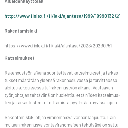
Aluei­den­käyt­tö­la­ki
http://www.finlex.fi/fi/laki/ajantasa/1999/19990132
Raken­ta­mis­la­ki
https://www.finlex.fi/fi/laki/ajantasa/2023/20230751
Kat­sel­muk­set
Raken­nus­työn aika­na suo­ri­tet­ta­vat kat­sel­muk­set ja tar­kas­
tuk­set mää­rä­tään yleen­sä raken­nus­lu­vas­sa ja tar­vit­taes­sa
aloi­tus­ko­kouk­ses­sa tai raken­nus­työn aika­na. Vas­taa­van
työn­joh­ta­jan teh­tä­vä­nä on huo­leh­tia, että nii­den kat­sel­mus­
ten ja tar­kas­tus­ten toi­mit­ta­mis­ta pyy­de­tään hyvis­sä ajoin.
Raken­ta­mis­la­ki ohjaa viran­omais­val­von­nan laa­juut­ta. Lain
mukaan raken­nus­val­von­ta­vi­ran­omai­sen teh­tä­vä­nä on sat­tu­