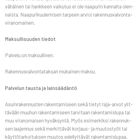
vähäi­nen tai hank­keen vai­ku­tus ei ole naa­pu­rin kan­nal­ta olen­
nais­ta. Naa­pu­ri­kuu­le­mi­sen tar­peen arvioi raken­nus­val­von­ta­
vi­ran­omai­nen.
Mak­sul­li­suu­den tie­dot
Pal­ve­lu on mak­sul­li­nen.
Raken­nus­val­von­ta­tak­san mukai­nen mak­su.
Pal­ve­lun taus­ta ja lain­sää­dän­tö
Asuin­ra­ken­nus­ten raken­ta­mi­seen sekä tie­tyt raja-arvot ylit­
tä­vään muu­hun raken­ta­mi­seen tar­vi­taan raken­ta­mis­lu­pa tai
muu viran­omai­sen hyväk­syn­tä. Myös esi­mer­kik­si raken­nuk­
sen laa­jen­nus sekä mer­kit­tä­vät kor­jaus- ja muu­tos­työt tai
käyt­tö­tar­koi­tuk­sen muu­tos edel­lyt­tä­vät raken­ta­mis­lu­paa.