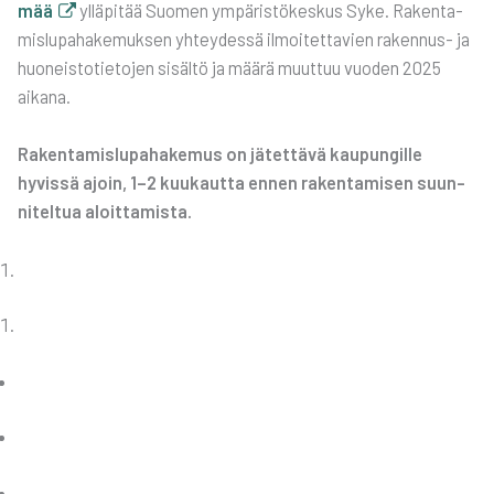
mää
yllä­pi­tää Suo­men ympä­ris­tö­kes­kus Syke. Raken­ta­
mis­lu­pa­ha­ke­muk­sen yhtey­des­sä ilmoi­tet­ta­vien raken­nus- ja
huo­neis­to­tie­to­jen sisäl­tö ja mää­rä muut­tuu vuo­den 2025
aika­na.
Raken­ta­mis­lu­pa­ha­ke­mus on jätet­tä­vä kau­pun­gil­le
hyvis­sä ajoin, 1–2 kuu­kaut­ta ennen raken­ta­mi­sen suun­
ni­tel­tua aloit­ta­mis­ta.