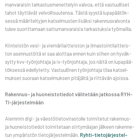
man­va­rai­sin tar­kas­tus­me­net­te­lyin val­voa, että vas­tuul­li­set
tahot täyt­tä­vät vel­vol­li­suu­ten­sa. Täs­tä syys­tä lupa­pää­tök­
ses­sä mää­ri­tel­ty­jen kat­sel­mus­ten lisäk­si raken­nus­val­von­ta
tulee suo­rit­ta­maan sat­tu­man­va­rai­sia tar­kas­tuk­sia työ­mail­la.
Kiin­teis­tön vesi- ja vie­mä­ri­lait­teis­ton ja ilmas­toin­ti­lait­teis­
ton asen­nus­töi­tä ei saa aloit­taa ennen kuin sii­hen on hyväk­
syt­ty kvv-työn­joh­ta­ja ja iv-työn­joh­ta­ja, jos näi­tä on lupa­pää­
tök­ses­sä edel­ly­tet­ty. Vas­tuul­li­nen työn­joh­ta­ja tilaa kat­sel­
muk­set suo­raan kat­sel­muk­sen pitä­jäl­tä ja riit­tä­vän ajois­sa.
Raken­nus- ja huo­neis­to­tie­dot väli­te­tään jat­kos­sa RYH­
TI-jär­jes­tel­mään
Aiem­min digi- ja väes­tö­tie­to­vi­ras­tol­le toi­mi­te­tut raken­nus-
ja huo­neis­to­tie­dot toi­mi­te­taan siir­ty­mä­ajan jäl­keen raken­ne­
tun ympä­ris­tön tie­to­jär­jes­tel­mään.
Ryh­ti-tie­to­jär­jes­tel­