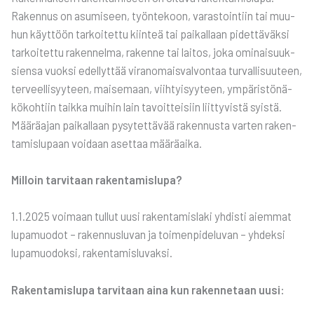
Raken­nus on asu­mi­seen, työn­te­koon, varas­toin­tiin tai muu­
hun käyt­töön tar­koi­tet­tu kiin­teä tai pai­kal­laan pidet­tä­väk­si
tar­koi­tet­tu raken­nel­ma, raken­ne tai lai­tos, joka omi­nai­suuk­
sien­sa vuok­si edel­lyt­tää viran­omais­val­von­taa tur­val­li­suu­teen,
ter­veel­li­syy­teen, mai­se­maan, viih­tyi­syy­teen, ympä­ris­tö­nä­
kö­koh­tiin taik­ka mui­hin lain tavoit­tei­siin liit­ty­vis­tä syis­tä.
Mää­rä­ajan pai­kal­laan pysy­tet­tä­vää raken­nus­ta var­ten raken­
ta­mis­lu­paan voi­daan aset­taa mää­rä­ai­ka.
Mil­loin tar­vi­taan raken­ta­mis­lu­pa?
1.1.2025 voi­maan tul­lut uusi raken­ta­mis­la­ki yhdis­ti aiem­mat
lupa­muo­dot – raken­nus­lu­van ja toi­men­pi­de­lu­van – yhdek­si
lupa­muo­dok­si, raken­ta­mis­lu­vak­si.
Raken­ta­mis­lu­pa tar­vi­taan aina kun raken­ne­taan uusi: