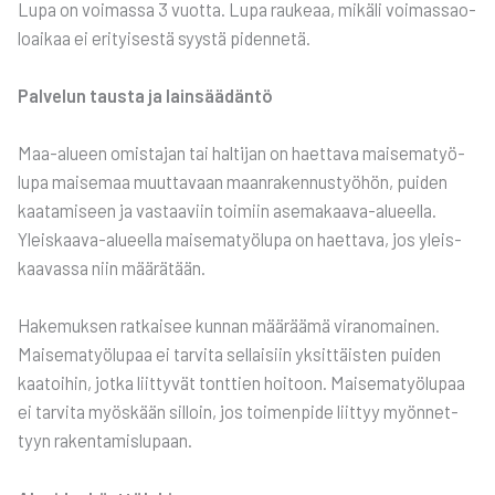
Lupa on voi­mas­sa 3 vuot­ta. Lupa rau­ke­aa, mikä­li voi­mas­sao­
loai­kaa ei eri­tyi­ses­tä syys­tä piden­ne­tä.
Pal­ve­lun taus­ta ja lain­sää­dän­tö
Maa-alu­een omis­ta­jan tai hal­ti­jan on haet­ta­va mai­se­ma­työ­
lu­pa mai­se­maa muut­ta­vaan maan­ra­ken­nus­työ­hön, pui­den
kaa­ta­mi­seen ja vas­taa­viin toi­miin ase­ma­kaa­va-alu­eel­la.
Yleis­kaa­va-alu­eel­la mai­se­ma­työ­lu­pa on haet­ta­va, jos yleis­
kaa­vas­sa niin mää­rä­tään.
Hake­muk­sen rat­kai­see kun­nan mää­rää­mä viran­omai­nen.
Mai­se­ma­työ­lu­paa ei tar­vi­ta sel­lai­siin yksit­täis­ten pui­den
kaa­toi­hin, jot­ka liit­ty­vät tont­tien hoi­toon. Mai­se­ma­työ­lu­paa
ei tar­vi­ta myös­kään sil­loin, jos toi­men­pi­de liit­tyy myön­net­
tyyn raken­ta­mis­lu­paan.