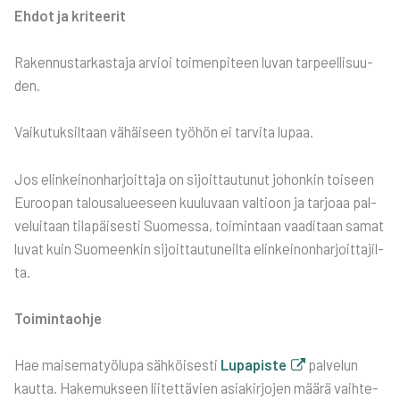
Ehdot ja kri­tee­rit
Raken­nus­tar­kas­ta­ja arvioi toi­men­pi­teen luvan tar­peel­li­suu­
den.
Vai­ku­tuk­sil­taan vähäi­seen työ­hön ei tar­vi­ta lupaa.
Jos elin­kei­non­har­joit­ta­ja on sijoit­tau­tu­nut johon­kin toi­seen
Euroo­pan talous­a­lu­ee­seen kuu­lu­vaan val­tioon ja tar­jo­aa pal­
ve­lui­taan tila­päi­ses­ti Suo­mes­sa, toi­min­taan vaa­di­taan samat
luvat kuin Suo­meen­kin sijoit­tau­tu­neil­ta elin­kei­non­har­joit­ta­jil­
ta.
Toi­min­taoh­je
Hae mai­se­ma­työ­lu­pa säh­köi­ses­ti
Lupa­pis­te
pal­ve­lun
kaut­ta. Hake­muk­seen lii­tet­tä­vien asia­kir­jo­jen mää­rä vaih­te­