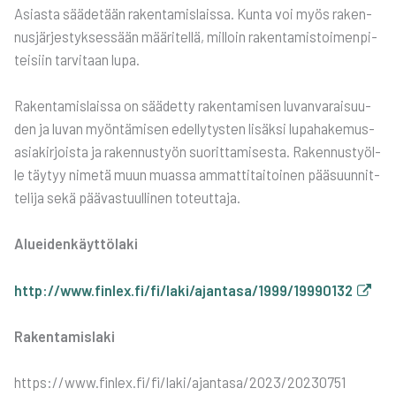
Asias­ta sää­de­tään raken­ta­mis­lais­sa. Kun­ta voi myös raken­
nus­jär­jes­tyk­ses­sään mää­ri­tel­lä, mil­loin raken­ta­mis­toi­men­pi­
tei­siin tar­vi­taan lupa.
Raken­ta­mis­lais­sa on sää­det­ty raken­ta­mi­sen luvan­va­rai­suu­
den ja luvan myön­tä­mi­sen edel­ly­tys­ten lisäk­si lupa­ha­ke­mus­
asia­kir­jois­ta ja raken­nus­työn suo­rit­ta­mi­ses­ta. Raken­nus­työl­
le täy­tyy nime­tä muun muas­sa ammat­ti­tai­toi­nen pää­suun­nit­
te­li­ja sekä pää­vas­tuul­li­nen toteut­ta­ja.
Aluei­den­käyt­tö­la­ki
http://www.finlex.fi/fi/laki/ajantasa/1999/19990132
Raken­ta­mis­la­ki
https://www.finlex.fi/fi/laki/ajantasa/2023/20230751