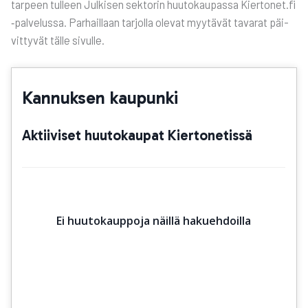
tar­peen tul­leen Jul­ki­sen sek­to­rin huu­to­kau­pas­sa Kiertonet.fi
‑pal­ve­lus­sa. Par­hail­laan tar­jol­la ole­vat myy­tä­vät tava­rat päi­
vit­ty­vät täl­le sivul­le.