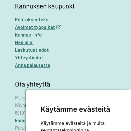
Kannuksen kaupunki
Päätöksenteko
Avoimet työpaikat
Kannus-info
Medialle
Laskutustiedot
Yhteystiedot
Anna palautetta
Ota yhteyttä
PL 42
Käyntiosoite: Asematie 1
Käytämme evästeitä
69101 KANNUS
kannus.kaupunki@kannus.ﬁ
Käytämme evästeitä ja muita
Puh. 06 8745 111
seurantateknologioita