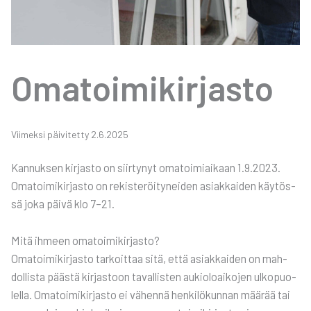
Oma­toi­mi­kir­jas­to
Vii­mek­si päi­vi­tet­ty 2.6.2025
Kan­nuk­sen kir­jas­to on siir­ty­nyt oma­toi­miai­kaan 1.9.2023.
Oma­toi­mi­kir­jas­to on rekis­te­röi­ty­nei­den asiak­kai­den käy­tös­
sä joka päi­vä klo 7–21.
Mitä ihmeen oma­toi­mi­kir­jas­to?
Oma­toi­mi­kir­jas­to tar­koit­taa sitä, että asiak­kai­den on mah­
dol­lis­ta pääs­tä kir­jas­toon taval­lis­ten aukio­loai­ko­jen ulko­puo­
lel­la. Oma­toi­mi­kir­jas­to ei vähen­nä hen­ki­lö­kun­nan mää­rää tai