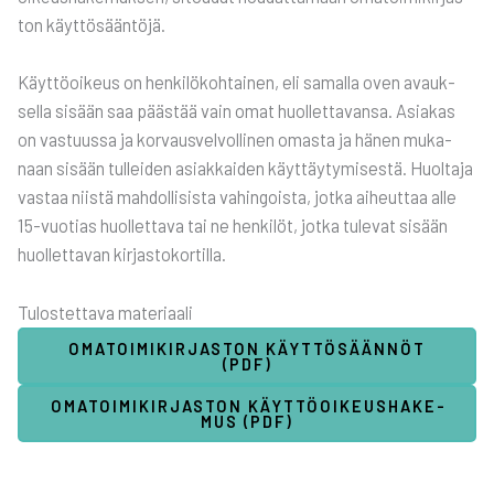
ton käyt­tö­sään­tö­jä.
Käyt­tö­oi­keus on hen­ki­lö­koh­tai­nen, eli samal­la oven avauk­
sel­la sisään saa pääs­tää vain omat huol­let­ta­van­sa. Asia­kas
on vas­tuus­sa ja kor­vaus­vel­vol­li­nen omas­ta ja hänen muka­
naan sisään tul­lei­den asiak­kai­den käyt­täy­ty­mi­ses­tä. Huol­ta­ja
vas­taa niis­tä mah­dol­li­sis­ta vahin­gois­ta, jot­ka aiheut­taa alle
15-vuo­tias huol­let­ta­va tai ne hen­ki­löt, jot­ka tule­vat sisään
huol­let­ta­van kir­jas­to­kor­til­la.
Tulos­tet­ta­va mate­ri­aa­li
OMA­TOI­MI­KIR­JAS­TON KÄYT­TÖ­SÄÄN­NÖT
(PDF)
OMA­TOI­MI­KIR­JAS­TON KÄYT­TÖ­OI­KEUS­HA­KE­
MUS (PDF)