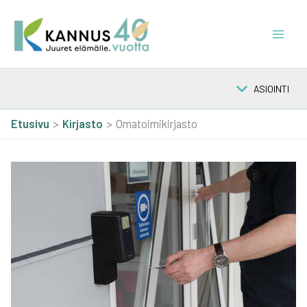
Siirry
sisältöön
ASIOINTI
Etusivu
Kir­jas­to
Omatoimikirjasto