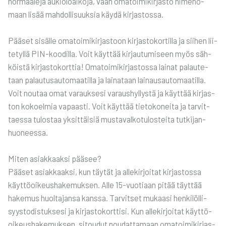
nor­maa­le­ja aukio­loai­ko­ja, vaan oma­toi­mi­kir­jas­to nime­no­
maan lisää mah­dol­li­suuk­sia käy­dä kir­jas­tos­sa.
Pää­set sisäl­le oma­toi­mi­kir­jas­toon kir­jas­to­kor­til­la ja sii­hen lii­
te­tyl­lä PIN-koo­dil­la. Voit käyt­tää kir­jau­tu­mi­seen myös säh­
köis­tä kir­jas­to­kort­tia! Oma­toi­mi­kir­jas­tos­sa lai­nat palau­te­
taan palau­tusau­to­maa­til­la ja lai­na­taan lai­nausau­to­maa­til­la.
Voit nou­taa omat varauk­se­si varaus­hyl­lys­tä ja käyt­tää kir­jas­
ton kokoel­mia vapaas­ti. Voit käyt­tää tie­to­ko­nei­ta ja tar­vit­
taes­sa tulos­taa yksit­täi­siä mus­ta­val­ko­tu­los­tei­ta tut­ki­jan­
huo­nees­sa.
Miten asiak­kaak­si pää­see?
Pää­set asiak­kaak­si, kun täy­tät ja alle­kir­joi­tat kir­jas­tos­sa
käyt­tö­oi­keus­ha­ke­muk­sen. Alle 15-vuo­ti­aan pitää täyt­tää
hake­mus huol­ta­jan­sa kans­sa. Tar­vit­set mukaa­si hen­ki­löl­li­
syys­to­dis­tuk­se­si ja kir­jas­to­kort­ti­si. Kun alle­kir­joi­tat käyt­tö­
oi­keus­ha­ke­muk­sen, sitou­dut nou­dat­ta­maan oma­toi­mi­kir­jas­