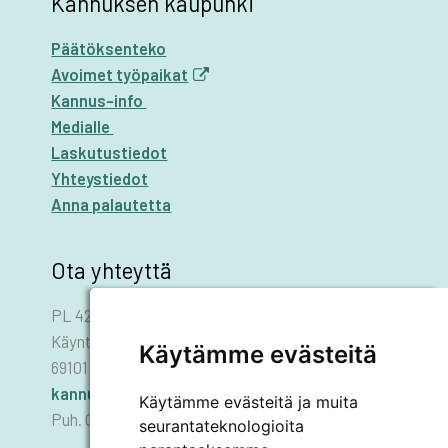
Kannuksen kaupunki
Päätöksenteko
Avoimet työpaikat
Kannus-info
Medialle
Laskutustiedot
Yhteystiedot
Anna palautetta
Ota yhteyttä
PL 42
Käyntiosoite: Asematie 1
Käytämme evästeitä
69101 KANNUS
kannus.kaupunki@kannus.ﬁ
Käytämme evästeitä ja muita
Puh. 06 8745 111
seurantateknologioita