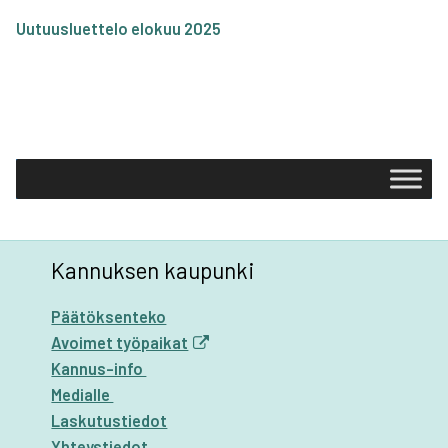
Uutuus­luet­te­lo elo­kuu 2025
Kannuksen kaupunki
Päätöksenteko
Avoimet työpaikat
Kannus-info
Medialle
Laskutustiedot
Yhteystiedot