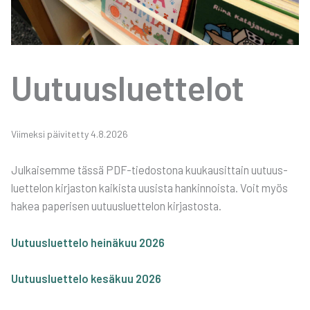
Uutuus­luet­te­lot
Vii­mek­si päi­vi­tet­ty 4.8.2026
Jul­kai­sem­me täs­sä PDF-tie­dos­to­na kuu­kausit­tain uutuus­
luet­te­lon kir­jas­ton kai­kis­ta uusis­ta han­kin­nois­ta. Voit myös
hakea pape­ri­sen uutuus­luet­te­lon kir­jas­tos­ta.
Uutuus­luet­te­lo hei­nä­kuu 2026
Uutuus­luet­te­lo kesä­kuu 2026