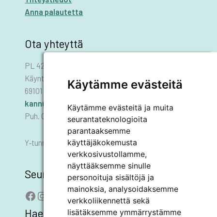
Anna palautetta
Ota yhteyttä
PL 42
Käyntiosoite: Asematie 1
Käytämme evästeitä
69101 KANNUS
kannus.kaupunki@kannus.ﬁ
Käytämme evästeitä ja muita
Puh. 06 8745 111
seurantateknologioita
parantaaksemme
käyttäjäkokemusta
Y‑tunnus 0178455–6
verkkosivustollamme,
näyttääksemme sinulle
Seuraa meitä
personoituja sisältöjä ja
mainoksia, analysoidaksemme
Facebook
Instagram
LinkedIn
YouTube
verkkoliikennettä sekä
Hae sivustolta
lisätäksemme ymmärrystämme