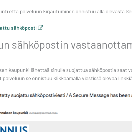
in­ti että pal­ve­luun kir­jau­tu­mi­nen onnis­tuu alla ole­vas­ta Sec
at­tu säh­kö­pos­ti
un säh­kö­pos­tin vas­taa­not­ta­
sen kau­pun­ki lähet­tää sinul­le suo­jat­tua säh­kö­pos­tia saat vas
yt pal­ve­luun se onnis­tuu klik­kaa­mal­la vies­tis­sä ole­vaa link­ki