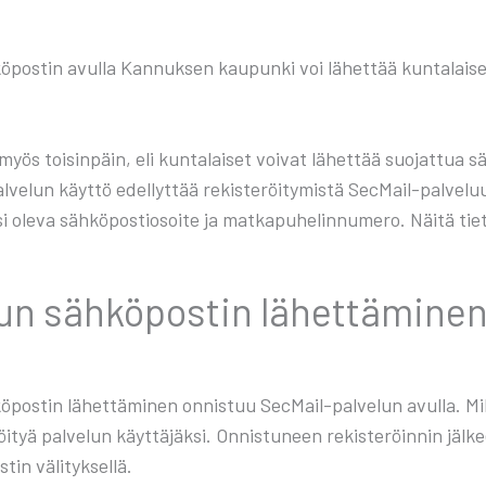
ö­pos­tin avul­la Kan­nuk­sen kau­pun­ki voi lähet­tää kun­ta­lai­sel­l
i myös toi­sin­päin, eli kun­ta­lai­set voi­vat lähet­tää suo­jat­t
l­ve­lun käyt­tö edel­lyt­tää rekis­te­röi­ty­mis­tä Sec­Mail-pal­ve
i ole­va säh­kö­pos­tio­soi­te ja mat­ka­pu­he­lin­nu­me­ro. Näi­tä ti
un säh­kö­pos­tin lähet­tä­mi­nen
ö­pos­tin lähet­tä­mi­nen onnis­tuu Sec­Mail-pal­ve­lun avul­la. Mi
öi­tyä pal­ve­lun käyt­tä­jäk­si. Onnis­tu­neen rekis­te­röin­nin j
­tin väli­tyk­sel­lä.