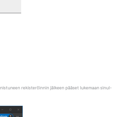
nnis­tu­neen rekis­te­röin­nin jäl­keen pää­set luke­maan sinul­