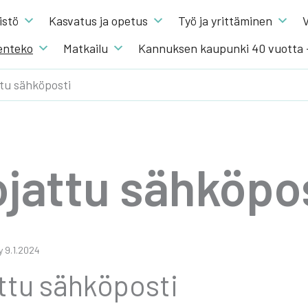
s­tö
Kas­va­tus ja ope­tus
Työ ja yrit­tä­mi­nen
V
en­te­ko
Mat­kai­lu
Kannuksen kaupunki 40 vuotta
tu sähköposti
jat­tu säh­kö­pos
­ty 9.1.2024
­tu säh­kö­pos­ti