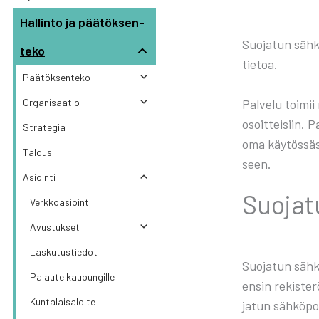
Hal­lin­to ja pää­tök­sen­
Suo­ja­tun säh­k
te­ko
tie­toa.
Pää­tök­sen­te­ko
Orga­ni­saa­tio
Pal­ve­lu toi­mi
osoitteisiin. Pa
Stra­te­gia
oma käy­tös­sä­s
Talous
seen.
Asioin­ti
Suo­ja­t
Verk­ko­asioin­ti
Avus­tuk­set
Las­ku­tus­tie­dot
Suo­ja­tun säh­k
Palau­te kau­pun­gil­le
ensin rekis­te­r
Kun­ta­lais­aloi­te
ja­tun säh­kö­pos