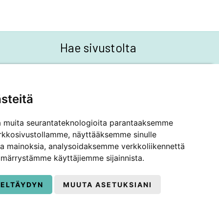
Hae sivustolta
SEARCH BUTTON
Search
for:
steitä
a muita seurantateknologioita parantaaksemme
rkkosivustollamme, näyttääksemme sinulle
 ja mainoksia, analysoidaksemme verkkoliikennettä
märrystämme käyttäjiemme sijainnista.
IELTÄYDYN
MUUTA ASETUKSIANI
|
Tietosuoja