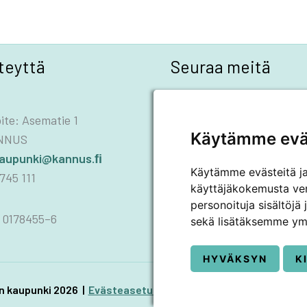
teyttä
Seuraa meitä
Facebook
Instagram
LinkedIn
YouTube
ite: Asematie 1
Käytämme evä
ANNUS
kaupunki@kannus.ﬁ
Käytämme evästeitä j
745 111
käyttäjäkokemusta ve
personoituja sisältöjä
 0178455–6
sekä lisätäksemme ym
HYVÄKSYN
K
 kaupunki 2026 |
Evästeasetukset
|
Saavutettavuusseloste