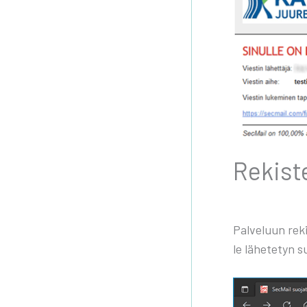
Rekis­te
Pal­ve­luun reki
le lähe­te­tyn s