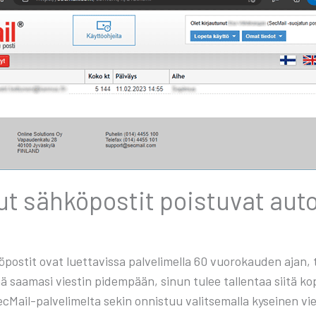
ut säh­kö­pos­tit pois­tu­vat auto
ö­pos­tit ovat luet­ta­vis­sa pal­ve­li­mel­la 60 vuo­ro­kau­den ajan,
ää saa­ma­si vies­tin pidem­pään, sinun tulee tal­len­taa sii­tä kop
­Mail-pal­ve­li­mel­ta sekin onnis­tuu valit­se­mal­la kysei­nen vies