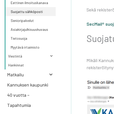
Eet­ti­nen ilmoi­tus­ka­na­va
Sekä rekis­te­rö
Suo­jat­tu säh­kö­pos­ti
Senio­ri­pal­ve­lut
Sec­Mail® suo­j
Asia­kir­ja­jul­ki­suus­ku­vaus
Suo­ja­t
Tie­to­suo­ja
Myy­tä­vä irtai­mis­to
Vies­tin­tä
Mikä­li Kan­nuk­
Han­kin­nat
rekis­te­röi­ty­n
Mat­kai­lu
Kannuksen kaupunki
40 vuotta –
Tapahtumia