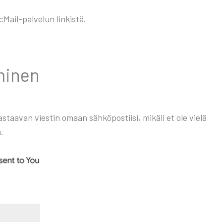
­Mail-pal­ve­lun lin­kis­tä.
mi­nen
­taa­van vies­tin omaan säh­kö­pos­tii­si, mikä­li et ole vie­lä
ä.