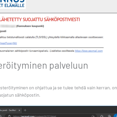
­röi­ty­mi­nen pal­ve­luun
s­te­röi­ty­mi­nen on ohjat­tua ja se tulee teh­dä vain ker­ran, o
uo­ja­tun säh­kö­pos­tin.