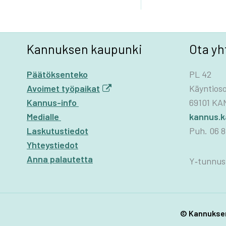
Kannuksen kaupunki
Ota yh
Päätöksenteko
PL 42
Avoimet työpaikat
Käyntioso
Kannus-info
69101 K
Medialle
kannus.
Laskutustiedot
Puh. 06 8
Yhteystiedot
Anna palautetta
Y‑tunnus
© Kannuksen