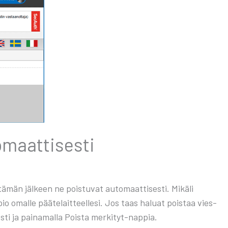
­maat­ti­ses­ti
 tämän jäl­keen ne pois­tu­vat auto­maat­ti­ses­ti. Mikä­li
io omal­le pää­te­lait­teel­le­si. Jos taas haluat pois­taa vies­
­ti ja pai­na­mal­la Pois­ta mer­ki­tyt-nap­pia.