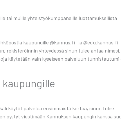
e tai muil­le yhteis­työ­kump­pa­neil­le luot­ta­muk­sel­lis­ta
ua säh­kö­pos­tia kau­pun­gil­le @kannus.fi- ja @edu.kannus.fi-
­luun, rekis­te­röin­nin yhtey­des­sä sinun tulee antaa nime­si,
e­to­ja käy­te­tään vain kysei­seen pal­ve­luun tun­nis­tau­tu­mi­
 kau­pun­gil­le
kä­li käy­tät pal­ve­lua ensim­mäis­tä ker­taa, sinun tulee
äl­keen pys­tyt vies­ti­mään Kan­nuk­sen kau­pun­gin kans­sa suo­