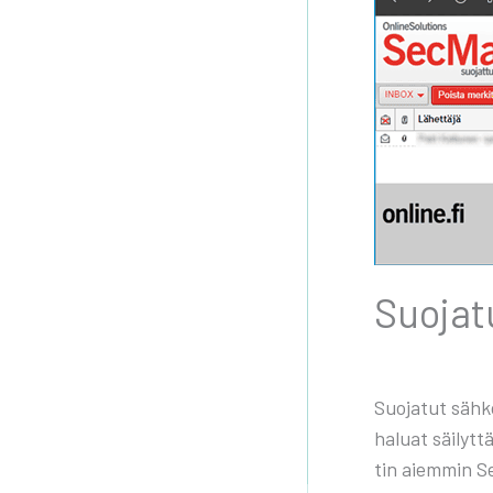
Suo­ja­t
Suo­ja­tut säh­k
haluat säi­lyt­t
tin aiem­min Sec