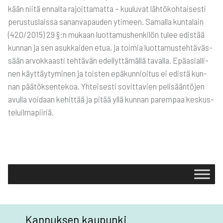
kään nii­tä ennal­ta rajoit­ta­mat­ta – kuu­lu­vat läh­tö­koh­tai­ses­ti
perus­tus­lais­sa sanan­va­pau­den yti­meen. Samal­la kun­ta­lain
(420/2015) 29 §:n mukaan luot­ta­mus­hen­ki­lön tulee edis­tää
kun­nan ja sen asuk­kai­den etua, ja toi­mia luot­ta­mus­teh­tä­väs­
sään arvok­kaas­ti teh­tä­vän edel­lyt­tä­mäl­lä taval­la. Epä­asial­li­
nen käyt­täy­ty­mi­nen ja tois­ten epä­kun­nioi­tus ei edis­tä kun­
nan pää­tök­sen­te­koa. Yhtei­ses­ti sovit­ta­vien peli­sään­tö­jen
avul­la voi­daan kehit­tää ja pitää yllä kun­nan parem­paa kes­kus­
te­luil­ma­pii­riä.
Kannuksen kaupunki