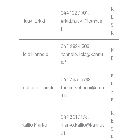
K
044 1027 701,
E
Huu­ki Erk­ki
erkki.huuki@kannus.
S
fi
K
044 2824 506,
K
Ilo­la Han­ne­le
hannele.ilola@kannu
D
s.fi
K
044 3631 5789,
E
Iso­han­ni Tane­li
taneli.isohanni@gma
S
il.fi
K
K
044 2017 173,
E
Kal­lio Mar­ko
marko.kallio@kannus
S
.fi
K