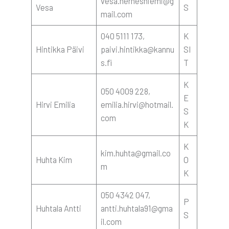
vesa.hernesniemi@g
Vesa
S
mail.com
040 5111 173,
K
Hin­tik­ka Päi­vi
paivi.hintikka@kannu
SI
s.fi
T
K
050 4009 228,
E
Hir­vi Emi­lia
emilia.hirvi@hotmail.
S
com
K
K
kim.huhta@gmail.co
Huh­ta Kim
O
m
K
050 4342 047,
P
Huh­ta­la Ant­ti
antti.huhtala91@gma
S
il.com