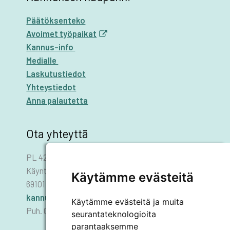
Päätöksenteko
Avoimet työpaikat
Kannus-info
Medialle
Laskutustiedot
Yhteystiedot
Anna palautetta
Ota yhteyttä
PL 42
Käyntiosoite: Asematie 1
Käytämme evästeitä
69101 KANNUS
kannus.kaupunki@kannus.ﬁ
Käytämme evästeitä ja muita
Puh. 06 8745 111
seurantateknologioita
parantaaksemme