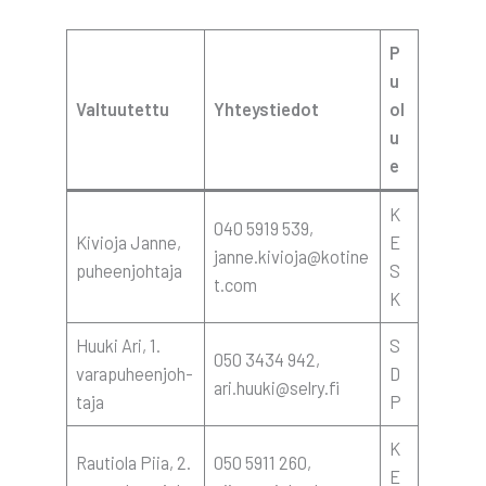
P
u
Val­tuu­tet­tu
Yhteys­tie­dot
o­l
u
e
K
040 5919 539,
Kivio­ja Jan­ne,
E
janne.kivioja@kotine
puheen­joh­ta­ja
S
t.com
K
Huu­ki Ari, 1.
S
050 3434 942,
vara­pu­heen­joh­
D
ari.huuki@selry.fi
ta­ja
P
K
Rau­tio­la Piia, 2.
050 5911 260,
E