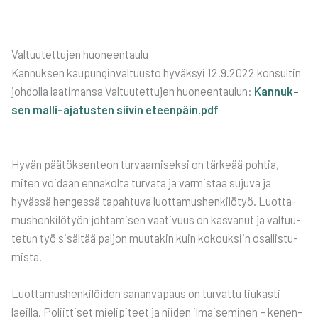
Val­tuu­tet­tu­jen huo­neen­tau­lu
Kan­nuk­sen kau­pun­gin­val­tuus­to hyväk­syi 12.9.2022 kon­sul­tin
joh­dol­la laa­ti­man­sa Val­tuu­tet­tu­jen huo­neen­tau­lun:
Kan­nuk­
sen mal­li-aja­tus­ten sii­vin eteenpäin.pdf
Hyvän pää­tök­sen­teon tur­vaa­mi­sek­si on tär­ke­ää poh­tia,
miten voi­daan enna­kol­ta tur­va­ta ja var­mis­taa suju­va ja
hyväs­sä hen­ges­sä tapah­tu­va luot­ta­mus­hen­ki­lö­työ. Luot­ta­
mus­hen­ki­lö­työn joh­ta­mi­sen vaa­ti­vuus on kas­va­nut ja val­tuu­
te­tun työ sisäl­tää pal­jon muu­ta­kin kuin kokouk­siin osal­lis­tu­
mis­ta.
Luot­ta­mus­hen­ki­löi­den sanan­va­paus on tur­vat­tu tiu­kas­ti
laeil­la. Poliit­ti­set mie­li­pi­teet ja nii­den ilmai­se­mi­nen – kenen­