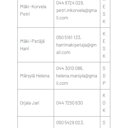
044 9724 029,
Mäki-Kor­ve­la
E
petri.mkorvela@gma
Pet­ri
S
il.com
K
K
050 5161 133,
Mäki-Petä­jä
E
harrimakipetaja@gm
Har­ri
S
ail.com
K
044 3010 086,
S
Mär­sy­lä Hele­na
helena.marsyla@gma
D
il.com
P
K
Orja­la Jari
044 7250 630
O
K
050 5429 023,
S