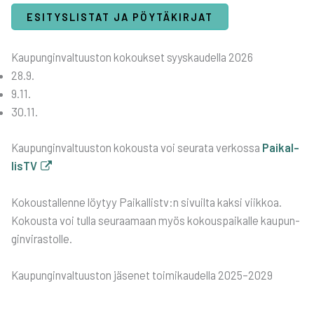
ESI­TYS­LIS­TAT JA PÖY­TÄ­KIR­JAT
Kau­pun­gin­val­tuus­ton kokouk­set syys­kau­del­la 2026
28.9.
9.11.
30.11.
Kau­pun­gin­val­tuus­ton kokous­ta voi seu­ra­ta ver­kos­sa
Pai­kal­
lisTV
Kokous­tal­len­ne löy­tyy Paikallistv:n sivuil­ta kak­si viik­koa.
Kokous­ta voi tul­la seu­raa­maan myös kokous­pai­kal­le kau­pun­
gin­vi­ras­tol­le.
Kau­pun­gin­val­tuus­ton jäse­net toi­mi­kau­del­la 2025–2029