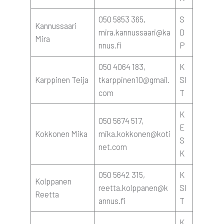
050 5853 365,
S
Kan­nus­saa­ri
mira.kannussaari@ka
D
Mira
nnus.fi
P
050 4064 183,
K
Karp­pi­nen Tei­ja
tkarppinen10@gmail.
SI
com
T
K
050 5674 517,
E
Kok­ko­nen Mika
mika.kokkonen@koti
S
net.com
K
050 5642 315,
K
Kolp­pa­nen
reetta.kolppanen@k
SI
Reet­ta
annus.fi
T
K