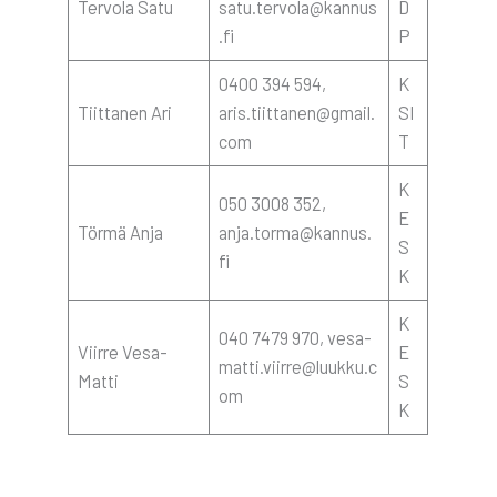
Ter­vo­la Satu
satu.tervola@kannus
D
.fi
P
0400 394 594,
K
Tiit­ta­nen Ari
aris.tiittanen@gmail.
SI
com
T
K
050 3008 352,
E
Tör­mä Anja
anja.torma@kannus.
S
fi
K
K
040 7479 970, vesa-
Viir­re Vesa-
E
matti.viirre@luukku.c
Mat­ti
S
om
K