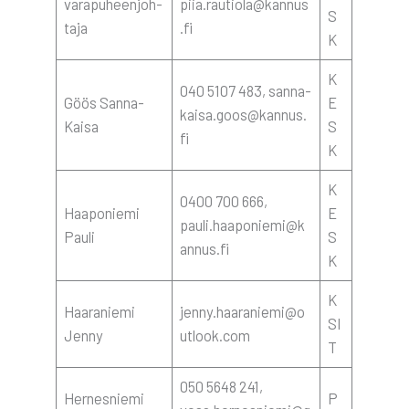
vara­pu­heen­joh­
piia.rautiola@kannus
S
ta­ja
.fi
K
K
040 5107 483, sanna-
Göös San­na-
E
kaisa.goos@kannus.
Kai­sa
S
fi
K
K
0400 700 666,
Haa­po­nie­mi
E
pauli.haaponiemi@k
Pau­li
S
annus.fi
K
K
Haa­ra­nie­mi
jenny.haaraniemi@o
SI
Jen­ny
utlook.com
T
050 5648 241,
Her­nes­nie­mi
P