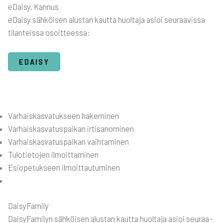
eDai­sy, Kan­nus
eDai­sy säh­köi­sen alus­tan kaut­ta huol­ta­ja asioi seu­raa­vis­sa
tilan­teis­sa osoit­tees­sa:
EDAI­SY
Var­hais­kas­va­tuk­seen hake­mi­nen
Var­hais­kas­va­tus­pai­kan irti­sa­no­mi­nen
Var­hais­kas­va­tus­pai­kan vaih­ta­mi­nen
Tulo­tie­to­jen ilmoit­ta­mi­nen
Esio­pe­tuk­seen ilmoit­tau­tu­mi­nen
Dai­sy­Fa­mi­ly
Dai­sy­Fa­mi­lyn säh­köi­sen alus­tan kaut­ta huol­ta­ja asioi seu­raa­