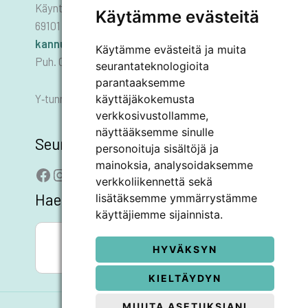
Käyntiosoite: Asematie 1
Käytämme evästeitä
69101 KANNUS
kannus.kaupunki@kannus.ﬁ
Käytämme evästeitä ja muita
Puh. 06 8745 111
seurantateknologioita
parantaaksemme
käyttäjäkokemusta
Y‑tunnus 0178455–6
verkkosivustollamme,
näyttääksemme sinulle
Seuraa meitä
personoituja sisältöjä ja
mainoksia, analysoidaksemme
Facebook
Instagram
LinkedIn
YouTube
verkkoliikennettä sekä
Hae sivustolta
lisätäksemme ymmärrystämme
käyttäjiemme sijainnista.
SEARCH BUTTON
Search
for:
HYVÄKSYN
KIELTÄYDYN
MUUTA ASETUKSIANI