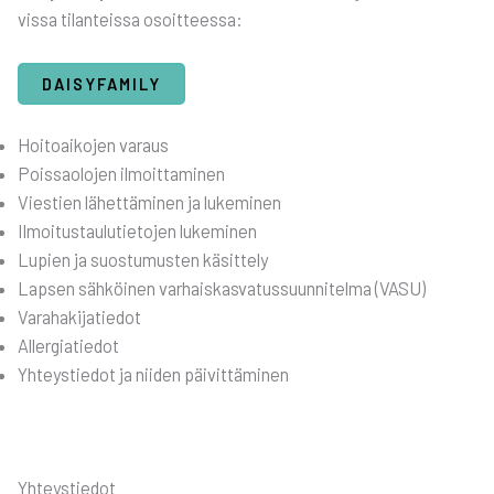
vis­sa tilan­teis­sa osoit­tees­sa:
DAI­SY­FA­MI­LY
Hoi­toai­ko­jen varaus
Pois­sao­lo­jen ilmoit­ta­mi­nen
Vies­tien lähet­tä­mi­nen ja luke­mi­nen
Ilmoi­tus­tau­lu­tie­to­jen luke­mi­nen
Lupien ja suos­tu­mus­ten käsit­te­ly
Lap­sen säh­köi­nen var­hais­kas­va­tus­suun­ni­tel­ma (VASU)
Vara­ha­ki­ja­tie­dot
Aller­gia­tie­dot
Yhteys­tie­dot ja nii­den päi­vit­tä­mi­nen
Yhteystiedot