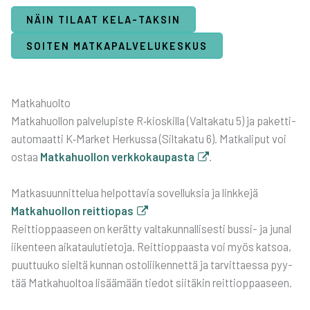
NÄIN TILAAT KELA-TAK­SIN
SOI­TEN MAT­KA­PAL­VE­LU­KES­KUS
Mat­ka­huol­to
Mat­ka­huol­lon pal­ve­lu­pis­te R‑kioskilla (Val­ta­ka­tu 5) ja paket­ti­
au­to­maat­ti K‑Market Her­kus­sa (Sil­ta­ka­tu 6). Mat­ka­li­put voi
ostaa
Mat­ka­huol­lon verk­ko­kau­pas­ta
.
Mat­ka­suun­nit­te­lua hel­pot­ta­via sovel­luk­sia ja link­ke­jä
Mat­ka­huol­lon reit­tio­pas
Reit­tiop­paa­seen on kerät­ty val­ta­kun­nal­li­ses­ti bus­si- ja juna­l
ii­ken­teen aika­tau­lu­tie­to­ja. Reit­tiop­paas­ta voi myös kat­soa,
puut­tuu­ko siel­tä kun­nan osto­lii­ken­net­tä ja tar­vit­taes­sa pyy­
tää Mat­ka­huol­toa lisää­mään tie­dot sii­tä­kin reit­tiop­paa­seen.