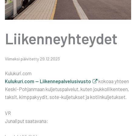
Lii­ken­neyh­tey­det
Vii­mek­si päi­vi­tet­ty 29.12.2023
Kulukuri.com
Kulukuri.com — Lii­ken­ne­pal­ve­lusi­vus­to
koko­aa yhteen
Kes­ki-Poh­jan­maan kul­je­tus­pal­ve­lut, kuten jouk­ko­lii­ken­teen,
tak­sit, kimp­pa­kyy­dit, sote-kul­je­tuk­set ja kotiin­kul­je­tuk­set.
VR
Juna­li­put saa­ta­va­na: