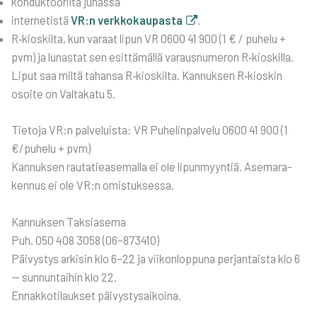
kon­duk­töö­ril­tä junas­sa
inter­ne­tis­tä
VR:n verk­ko­kau­pas­ta
.
R‑kioskilta, kun varaat lipun VR 0600 41 900 (1 € / puhe­lu +
pvm) ja lunas­tat sen esit­tä­mäl­lä varaus­nu­me­ron R‑kioskilla.
Liput saa mil­tä tahan­sa R‑kioskilta. Kan­nuk­sen R‑kioskin
osoi­te on Val­ta­ka­tu 5.
Tie­to­ja VR:n pal­ve­luis­ta: VR Puhe­lin­pal­ve­lu 0600 41 900 (1
€/puhelu + pvm)
Kan­nuk­sen rau­ta­tie­a­se­mal­la ei ole lipun­myyn­tiä. Ase­ma­ra­
ken­nus ei ole VR:n omis­tuk­ses­sa.
Kan­nuk­sen Tak­sia­se­ma
Puh. 050 408 3058 (06–873410)
Päi­vys­tys arki­sin klo 6–22 ja vii­kon­lop­pu­na per­jan­tais­ta klo 6
— sun­nun­tai­hin klo 22.
Ennak­ko­ti­lauk­set päi­vys­ty­sai­koi­na.