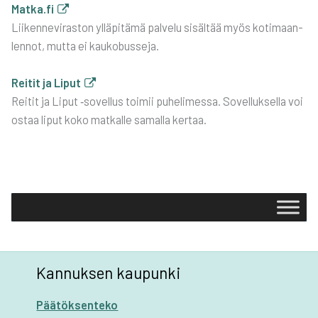
Matka.fi
Lii­ken­ne­vi­ras­ton yllä­pi­tä­mä pal­ve­lu sisäl­tää myös koti­maan­
len­not, mut­ta ei kau­ko­bus­se­ja.
Rei­tit ja Liput
Rei­tit ja Liput ‑sovel­lus toi­mii puhe­li­mes­sa. Sovel­luk­sel­la voi
ostaa liput koko mat­kal­le samal­la ker­taa.
Kannuksen kaupunki
Päätöksenteko