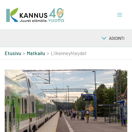
Siirry
sisältöön
ASIOINTI
Etusivu
Mat­kai­lu
Liikenneyhteydet