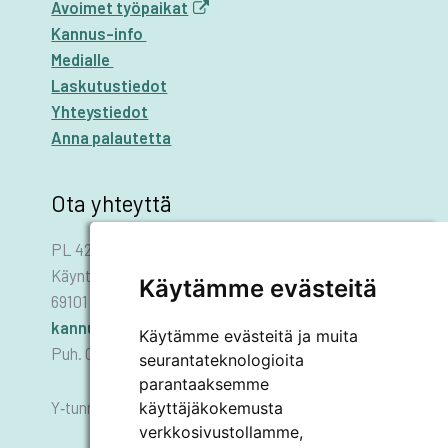
Avoimet työpaikat
Kannus-info
Medialle
Laskutustiedot
Yhteystiedot
Anna palautetta
Ota yhteyttä
PL 42
Käyntiosoite: Asematie 1
Käytämme evästeitä
69101 KANNUS
kannus.kaupunki@kannus.ﬁ
Käytämme evästeitä ja muita
Puh. 06 8745 111
seurantateknologioita
parantaaksemme
käyttäjäkokemusta
Y‑tunnus 0178455–6
verkkosivustollamme,