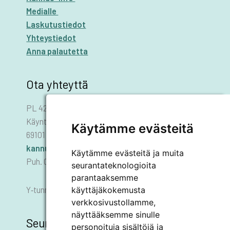
Medialle
Laskutustiedot
Yhteystiedot
Anna palautetta
Ota yhteyttä
PL 42
Käyntiosoite: Asematie 1
Käytämme evästeitä
69101 KANNUS
kannus.kaupunki@kannus.ﬁ
Käytämme evästeitä ja muita
Puh. 06 8745 111
seurantateknologioita
parantaaksemme
Y‑tunnus 0178455–6
käyttäjäkokemusta
verkkosivustollamme,
näyttääksemme sinulle
Seuraa meitä
personoituja sisältöjä ja