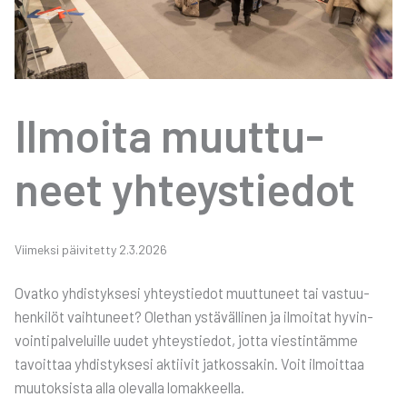
Ilmoi­ta muut­tu­
neet yhteys­tie­dot
Vii­mek­si päi­vi­tet­ty 2.3.2026
Ovat­ko yhdis­tyk­se­si yhteys­tie­dot muut­tu­neet tai vas­tuu­
hen­ki­löt vaih­tu­neet? Olet­han ystä­väl­li­nen ja ilmoi­tat hyvin­
voin­ti­pal­ve­luil­le uudet yhteys­tie­dot, jot­ta vies­tin­täm­me
tavoit­taa yhdis­tyk­se­si aktii­vit jat­kos­sa­kin. Voit ilmoit­taa
muu­tok­sis­ta alla ole­val­la lomak­keel­la.