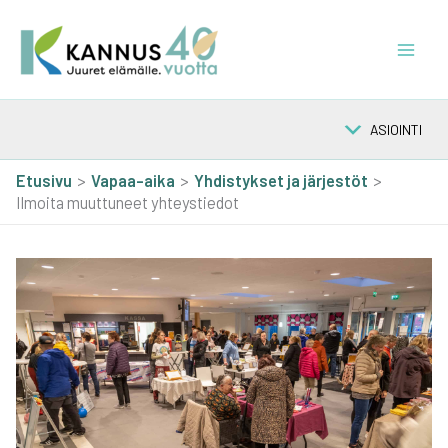
Siirry
sisältöön
ASIOINTI
Etusivu
Vapaa-aika
Yhdis­tyk­set ja jär­jes­töt
Ilmoita muuttuneet yhteystiedot