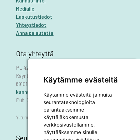
Kannus-info
Medialle
Laskutustiedot
Yhteystiedot
Anna palautetta
Ota yhteyttä
PL 42
Käyntiosoite: Asematie 1
Käytämme evästeitä
69101 KANNUS
kannus.kaupunki@kannus.ﬁ
Käytämme evästeitä ja muita
Puh. 06 8745 111
seurantateknologioita
parantaaksemme
käyttäjäkokemusta
Y‑tunnus 0178455–6
verkkosivustollamme,
näyttääksemme sinulle
Seuraa meitä
personoituja sisältöjä ja