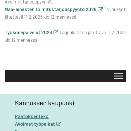
Avoi­met tar­jous­pyyn­nöt
Maa-aines­ten toi­mi­tus­tar­jous­pyyn­tö 2026
Tar­jouk­set
jätet­tä­vä 11.2.2026 klo 12 men­nes­sä.
Työ­ko­ne­pal­ve­lut 2026
Tar­jouk­set on jätet­tä­vä 11.2.2026
klo 12 men­nes­sä.
Kannuksen kaupunki
Päätöksenteko
Avoimet työpaikat