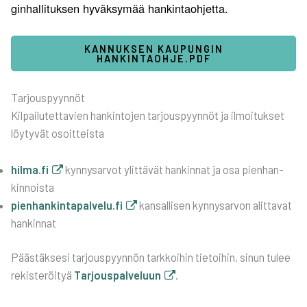
gin­hal­li­tuk­sen hyväk­sy­mää han­kin­taoh­jet­ta.
KAN­NUK­SEN KAU­PUN­GIN
HANKINTAOHJE.PDF
Tar­jous­pyyn­nöt
Kil­pai­lu­tet­ta­vien han­kin­to­jen tar­jous­pyyn­nöt ja ilmoi­tuk­set
löy­ty­vät osoit­teis­ta
hilma.fi
kyn­ny­sar­vot ylit­tä­vät han­kin­nat ja osa pien­han­
kin­nois­ta
pienhankintapalvelu.fi
kan­sal­li­sen kyn­ny­sar­von alit­ta­vat
han­kin­nat
Pääs­täk­se­si tar­jous­pyyn­nön tark­koi­hin tie­toi­hin, sinun tulee
rekis­te­röi­tyä
Tar­jous­pal­ve­luun
.