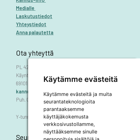
hoi­
Medialle
tuk­
Laskutustiedot
sel­
Yhteystiedot
la
Anna palautetta
Ota yhteyttä
PL 42
Käyntiosoite: Asematie 1
Käytämme evästeitä
69101 KANNUS
kannus.kaupunki@kannus.ﬁ
Käytämme evästeitä ja muita
Puh. 06 8745 111
seurantateknologioita
parantaaksemme
käyttäjäkokemusta
Y‑tunnus 0178455–6
verkkosivustollamme,
näyttääksemme sinulle
Seuraa meitä
personoituja sisältöjä ja