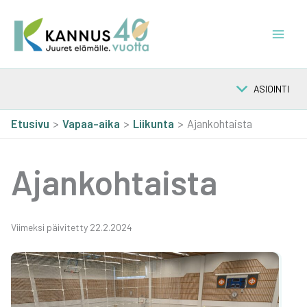
Siirry
sisältöön
ASIOINTI
Etusivu
Vapaa-aika
Lii­kun­ta
Ajankohtaista
Ajan­koh­tais­ta
Vii­mek­si päi­vi­tet­ty 22.2.2024