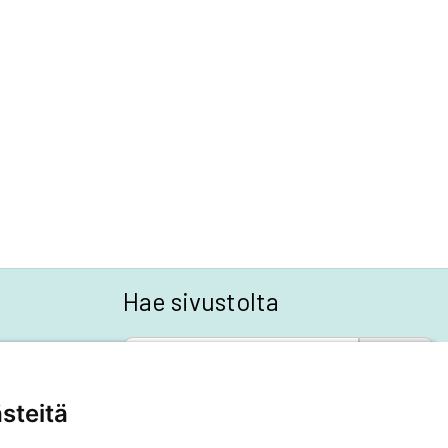
Hae sivustolta
SEARCH BUTTON
Search
for:
steitä