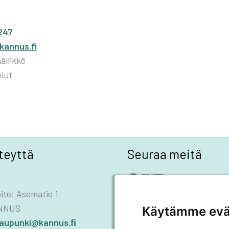
247
kannus.fi
llikkö
elut
teyttä
Seuraa meitä
Facebook
Instagram
LinkedIn
YouTube
ite: Asematie 1
ANNUS
Käytämme evä
kaupunki@kannus.ﬁ