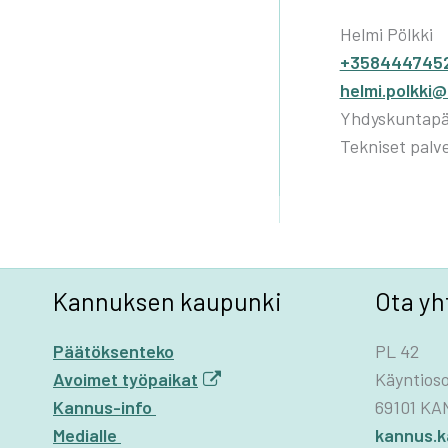
Helmi Pölkki
+358444745
helmi.polkki@
Yhdyskuntapää
Tekniset palv
Kannuksen kaupunki
Ota yh
Päätöksenteko
PL 42
Avoimet työpaikat
Käyntioso
Kannus-info
69101 K
Medialle
kannus.