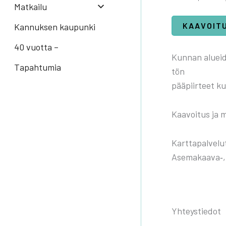
Mat­kai­lu
KAA­VOI­T
Kannuksen kaupunki
40 vuotta –
Kun­nan aluei­de
Tapahtumia
tön
pää­piir­teet k
Kaa­voi­tus ja m
Kart­ta­pal­ve­lu
Asemakaava‑, os
Yhteystiedot