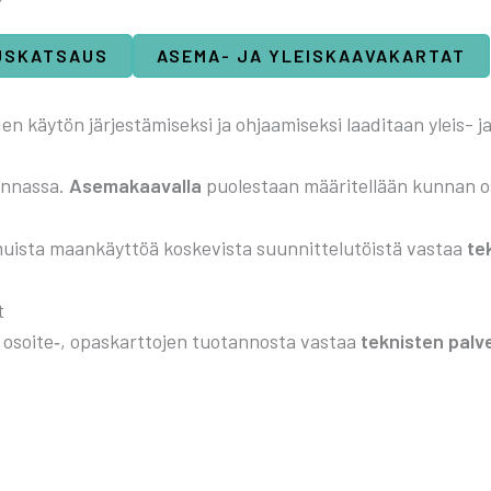
US­KAT­SAUS
ASE­MA- JA YLEIS­KAA­VA­KAR­TAT
n käy­tön jär­jes­tä­mi­sek­si ja ohjaa­mi­sek­si laa­di­taan yleis- j
un­nas­sa.
Ase­ma­kaa­val­la
puo­les­taan mää­ri­tel­lään kun­nan o
uis­ta maan­käyt­töä kos­ke­vis­ta suun­nit­te­lu­töis­tä vas­taa
tek
t
oite‑, opas­kart­to­jen tuo­tan­nos­ta vas­taa
tek­nis­ten pal­v