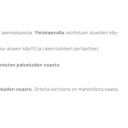
a ase­ma­kaa­vo­ja.
Yleis­kaa­val­la
osoi­te­taan aluei­den käy­
sa-alu­een käyt­tö ja raken­ta­mi­sen peri­aat­teet.
­nis­ten pal­ve­lui­den osas­to.
e­lui­den osas­to
. Ottei­ta kar­tois­ta on mah­dol­lis­ta saa­da.