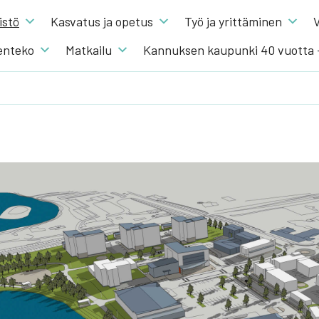
s­tö
Kas­va­tus ja ope­tus
Työ ja yrit­tä­mi­nen
V
en­te­ko
Mat­kai­lu
Kannuksen kaupunki 40 vuotta