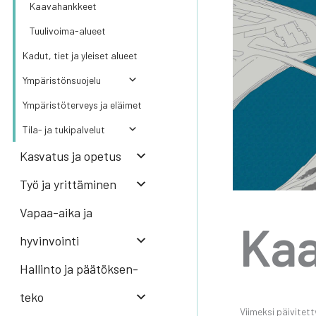
Kaa­va­hank­keet
Tuu­li­voi­ma-alu­eet
Kadut, tiet ja ylei­set alu­eet
Ympä­ris­tön­suo­je­lu
Ympä­ris­tö­ter­veys ja eläi­met
Tila- ja tuki­pal­ve­lut
Kas­va­tus ja ope­tus
Työ ja yrit­tä­mi­nen
Vapaa-aika ja
Kaa­
hyvinvointi
Hal­lin­to ja pää­tök­sen­
te­ko
Vii­mek­si päi­vi­te