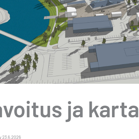
voi­tus ja kar­t
t­ty 23.6.2026