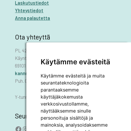
Laskutustiedot
Yhteystiedot
Anna palautetta
Ota yhteyttä
PL 42
Käyntiosoite: Asematie 1
Käytämme evästeitä
69101 KANNUS
kannus.kaupunki@kannus.ﬁ
Käytämme evästeitä ja muita
Puh. 06 8745 111
seurantateknologioita
parantaaksemme
käyttäjäkokemusta
Y‑tunnus 0178455–6
verkkosivustollamme,
näyttääksemme sinulle
Seuraa meitä
personoituja sisältöjä ja
mainoksia, analysoidaksemme
Facebook
Instagram
LinkedIn
YouTube