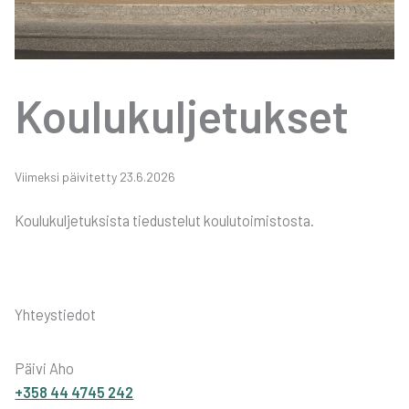
Kou­lu­kul­je­tuk­set
Vii­mek­si päi­vi­tet­ty 23.6.2026
Kou­lu­kul­je­tuk­sis­ta tie­dus­te­lut kou­lu­toi­mis­tos­ta.
Yhteystiedot
Päivi Aho
+358 44 4745 242