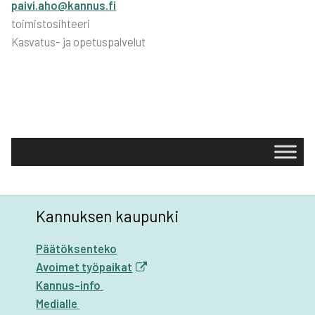
paivi.aho@kannus.fi
toimistosihteeri
Kasvatus- ja opetuspalvelut
Kannuksen kaupunki
Päätöksenteko
Avoimet työpaikat
Kannus-info
Medialle