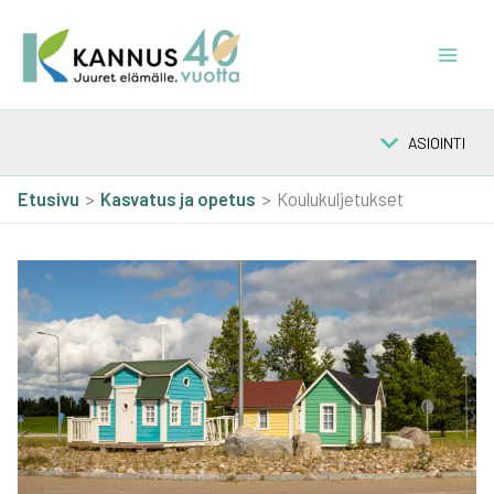
Siirry
sisältöön
ASIOINTI
Etusivu
Kas­va­tus ja ope­tus
Koulukuljetukset