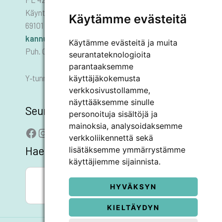
Käyntiosoite: Asematie 1
Käytämme evästeitä
69101 KANNUS
kannus.kaupunki@kannus.ﬁ
Käytämme evästeitä ja muita
Puh. 06 8745 111
seurantateknologioita
parantaaksemme
käyttäjäkokemusta
Y‑tunnus 0178455–6
verkkosivustollamme,
näyttääksemme sinulle
Seuraa meitä
personoituja sisältöjä ja
mainoksia, analysoidaksemme
Facebook
Instagram
LinkedIn
YouTube
verkkoliikennettä sekä
Hae sivustolta
lisätäksemme ymmärrystämme
käyttäjiemme sijainnista.
SEARCH BUTTON
Search
for:
HYVÄKSYN
KIELTÄYDYN