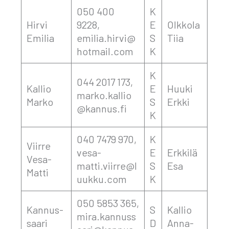
050 400
K
Hir­vi
9228,
E
Olk­ko­la
Emi­lia
emilia.hirvi@
S
Tiia
hotmail.com
K
K
044 2017 173,
Kal­lio
E
Huu­ki
marko.kallio
Mar­ko
S
Erk­ki
@kannus.fi
K
040 7479 970,
K
Viir­re
vesa-
E
Erk­ki­lä
Vesa-
matti.viirre@l
S
Esa
Mat­ti
uukku.com
K
050 5853 365,
Kan­nus­
S
Kal­lio
mira.kannuss
saa­ri
D
Anna-