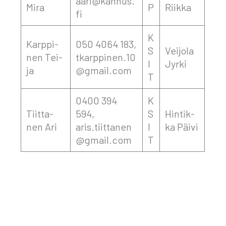
aari@kannus.
Mira
P
Riik­ka
fi
K
Karp­pi­
050 4064 183,
S
Vei­jo­la
nen Tei­
tkarppinen.10
I
Jyr­ki
ja
@gmail.com
T
0400 394
K
Tiit­ta­
594,
S
Hin­tik­
nen Ari
aris.tiittanen
I
ka Päi­vi
@gmail.com
T