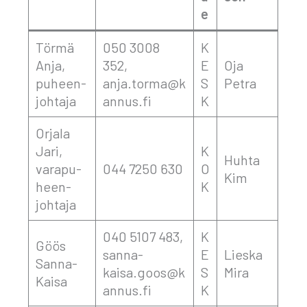
e
Tör­mä
050 3008
K
Anja,
352,
E
Oja
puheen­
anja.torma@k
S
Pet­ra
joh­ta­ja
annus.fi
K
Orja­la
Jari,
K
Huh­ta
vara­pu­
044 7250 630
O
Kim
heen­
K
joh­ta­ja
040 5107 483,
K
Göös
sanna-
E
Lies­ka
San­na-
kaisa.goos@k
S
Mira
Kai­sa
annus.fi
K