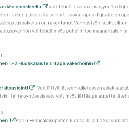
verk­ko­lo­mak­keel­la
voit teh­dä etä­opas­tus­pyyn­nön digi­tu­
hden luu­kun pal­ve­lus­ta senio­rit saa­vat apua digi­tai­to­jen op
Etä­opas­tus­pal­ve­lun on raken­ta­nut Van­hus­työn kes­kus­lii­t
as­tus­pyyn­nön voi teh­dä myös puhe­li­mit­se maa­nan­tai­sin ja
ot
­nen 1.–2.-luokkalaisten ilta­päi­vä­ker­hoi­hin
.
rk­ko­asioin­ti
. Voit liit­tyä jät­teen­kul­je­tuk­sen asiak­kaak­
­tyis- tai talo­yh­tiö­asia­kas. Voit myös jät­tää palau­tet­ta jäte­hu
to
i­nen
Kan­To-kan­sa­lais­opis­ton kurs­seil­le ja tie­toa kurs­si­ta