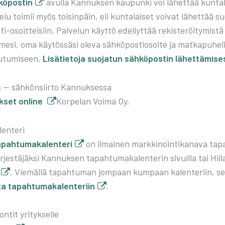
kö­pos­tin
avul­la Kan­nuk­sen kau­pun­ki voi lähet­tää kun­ta­lai
ve­lu toi­mii myös toi­sin­päin, eli kun­ta­lai­set voi­vat lähet­tää 
soitteisiin. Pal­ve­lun käyt­tö edel­lyt­tää rekis­te­röi­ty­mis­tä
­si, oma käy­tös­sä­si ole­va säh­kö­pos­tio­soi­te ja mat­ka­pu­he­l
u­tu­mi­seen.
Lisä­tie­to­ja suo­ja­tun säh­kö­pos­tin lähet­tä­mi­ses
 — säh­kön­siir­to Kan­nuk­ses­sa
k­set onli­ne
Kor­pe­lan Voi­ma Oy.
en­te­ri
ah­tu­ma­ka­len­te­ri
on ilmai­nen mark­ki­noin­ti­ka­na­va tapah­
jes­tä­jäk­si Kan­nuk­sen tapah­tu­ma­ka­len­te­rin sivuil­la tai Hil­
. Vie­mäl­lä tapah­tu­man jom­paan kum­paan kalen­te­riin, se
­ta tapah­tu­ma­ka­len­te­riin
.
on­tit yri­tyk­sel­le