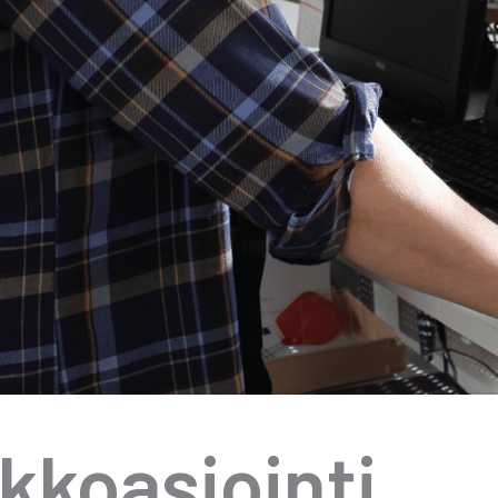
­ko­asioin­ti