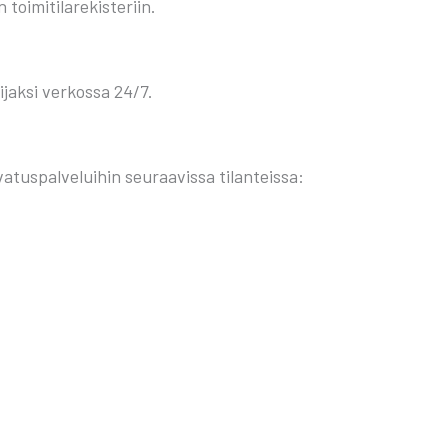
oi­mi­ti­la­re­kis­te­riin.
­jak­si ver­kos­sa 24/7.
tus­pal­ve­lui­hin seu­raa­vis­sa tilan­teis­sa: