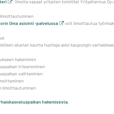
te­ri
. Ilmoi­ta vapaat yri­tys­ten toi­mi­ti­lat Yri­tys­Kan­nus Oy:n t
 ilmoit­tau­tu­mi­nen
o­rin Oma asioin­ti ‑pal­ve­lus­sa
voit ilmoit­tau­tua työn­ha­ki
tus
köi­sen alus­tan kaut­ta huol­ta­ja asioi kau­pun­gin var­hais­kas­va­
­tuk­seen hake­mi­nen
us­pai­kan irti­sa­no­mi­nen
tus­pai­kan vaih­ta­mi­nen
lmoit­ta­mi­nen
 ilmoit­tau­tu­mi­nen
­hais­kas­va­tus­pai­kan hake­mi­ses­ta.