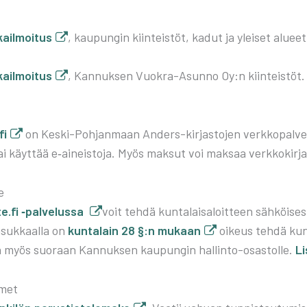
kail­moi­tus
, kau­pun­gin kiin­teis­töt, kadut ja ylei­set alu­eet
kail­moi­tus
, Kan­nuk­sen Vuo­kra-Asun­no Oy:n kiin­teis­töt.
fi
on Kes­ki-Poh­jan­maan Anders-kir­jas­to­jen verk­ko­pal­ve­
tai käyt­tää e‑aineistoja. Myös mak­sut voi mak­saa verk­ko­kir­jas­
e
.fi ‑pal­ve­lus­sa
voit teh­dä kun­ta­lais­aloit­teen säh­köi­ses
suk­kaal­la on
kun­ta­lain 28 §:n mukaan
oikeus teh­dä kun­na
ä myös suo­raan Kan­nuk­sen kau­pun­gin hal­lin­to-osas­tol­le.
Li
­met