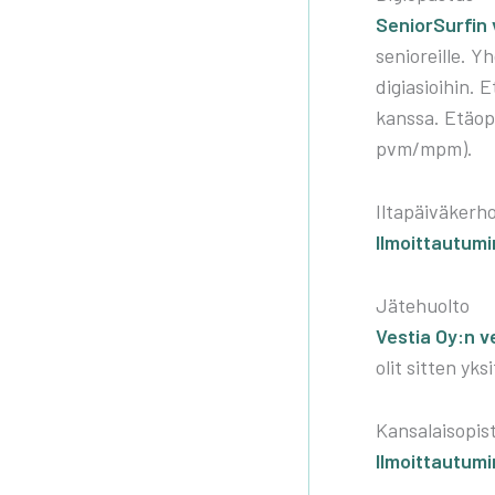
Senior­Sur­fin 
senio­reil­le. Y
digi­asioi­hin. 
kans­sa. Etä­op
pvm/mpm).
Ilta­päi­vä­ker­h
Ilmoit­tau­tu­mi
Jäte­huol­to
Ves­tia Oy:n ve
olit sit­ten yksi
Kan­sa­lais­opis­
Ilmoit­tau­tu­m