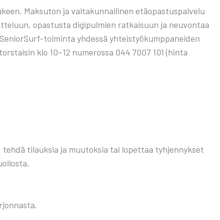
keen. Mak­su­ton ja val­ta­kun­nal­li­nen etä­opas­tus­pal­ve­lu
et­te­luun, opas­tus­ta digi­pul­mien rat­kai­suun ja neu­von­taa
on Senior­Surf-toi­min­ta yhdes­sä yhteis­työ­kump­pa­nei­den
 tors­tai­sin klo 10–12 nume­ros­sa 044 7007 101 (hin­ta
si, teh­dä tilauk­sia ja muu­tok­sia tai lopet­taa tyh­jen­nyk­set
ol­los­ta.
r­jon­nas­ta.