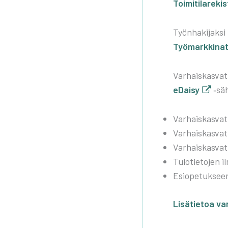
Toi­mi­ti­la­re­kis­
Työn­ha­ki­jak­si
Työ­mark­ki­na­t
Var­hais­kas­va­
eDai­sy
‑säh­
Var­hais­kas­va
Var­hais­kas­va­t
Var­hais­kas­va­
Tulo­tie­to­jen i
Esio­pe­tuk­seen
Lisä­tie­toa var