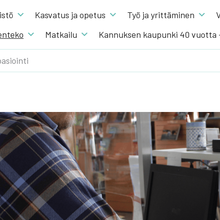
s­tö
Kas­va­tus ja ope­tus
Työ ja yrit­tä­mi­nen
V
en­te­ko
Mat­kai­lu
Kannuksen kaupunki 40 vuotta
asiointi