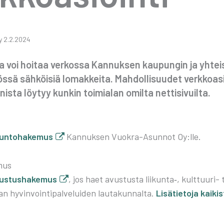
­ty 2.2.2024
ta voi hoi­taa ver­kos­sa Kan­nuk­sen kau­pun­gin ja yhteis
tös­sä säh­köi­siä lomak­kei­ta. Mah­dol­li­suu­det verk­ko­as
nis­ta löy­tyy kun­kin toi­mia­lan omil­ta net­ti­si­vuil­ta.
un­to­ha­ke­mus
Kan­nuk­sen Vuo­kra-Asun­not Oy:lle.
­mus
us­tus­ha­ke­mus
, jos haet avus­tus­ta liikunta‑, kult­tuu­ri- 
n hyvin­voin­ti­pal­ve­lui­den lau­ta­kun­nal­ta.
Lisä­tie­to­ja kai­k