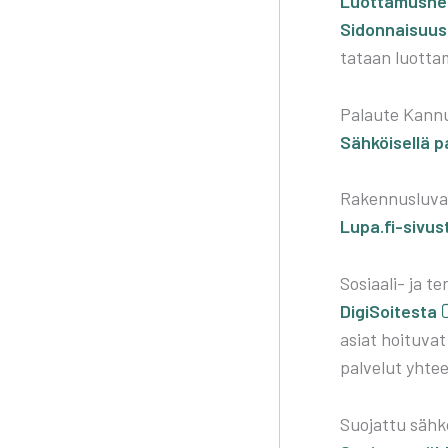
Luot­ta­mus­hen­
Sidon­nai­suusi
ta­taan luot­ta­
Palau­te Kan­nu
Säh­köi­sel­lä p
Raken­nus­lu­va
Lupa.fi-sivus
Sosi­aa­li- ja te
Digi­Soi­tes­ta
asiat hoi­tu­vat 
pal­ve­lut yhte
Suo­jat­tu säh­kö