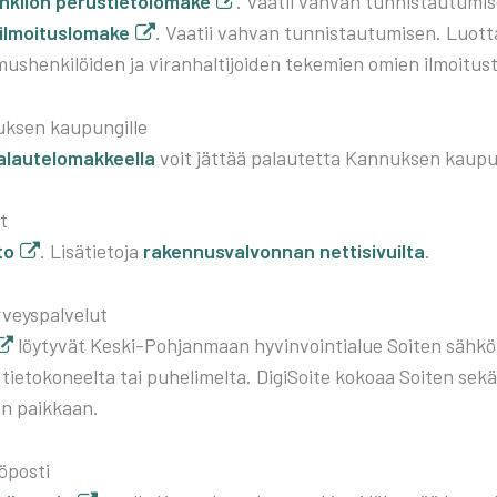
ki­lön perus­tie­to­lo­ma­ke
. Vaa­tii vah­van tun­nis­tau­tu­mi­
l­moi­tus­lo­ma­ke
. Vaa­tii vah­van tun­nis­tau­tu­mi­sen. Luot­ta
mus­hen­ki­löi­den ja viran­hal­ti­joi­den teke­mien omien ilmoi­tus­
k­sen kau­pun­gil­le
alau­te­lo­mak­keel­la
voit jät­tää palau­tet­ta Kan­nuk­sen kau­pun­g
t
to
. Lisä­tie­to­ja
raken­nus­val­von­nan net­ti­si­vuil­ta
.
r­veys­pal­ve­lut
löy­ty­vät Kes­ki-Poh­jan­maan hyvin­voin­tia­lue Soi­ten säh­köi­
tie­to­ko­neel­ta tai puhe­li­mel­ta. Digi­Soi­te koko­aa Soi­ten sekä 
en paik­kaan.
­pos­ti