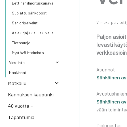
Eet­ti­nen ilmoi­tus­ka­na­va
Suo­jat­tu säh­kö­pos­ti
Vii­mek­si päi­vi­tet
Senio­ri­pal­ve­lut
Asia­kir­ja­jul­ki­suus­ku­vaus
Pal­jon asioi­
Tie­to­suo­ja
le­vas­ti käy­
verk­ko­asioin­
Myy­tä­vä irtai­mis­to
Vies­tin­tä
Asun­not
Han­kin­nat
Säh­köi­nen as
Mat­kai­lu
Avus­tus­ha­ke
Kannuksen kaupunki
Säh­köi­nen av
40 vuotta –
vään toi­min­taa
Tapahtumia
Digio­pas­tus