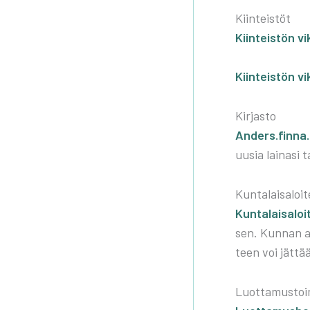
Kiin­teis­töt
Kiin­teis­tön vi
Kiin­teis­tön vi
Kir­jas­to
Anders.finna.
uusia lai­na­si 
Kun­ta­lais­aloi­t
Kuntalaisaloite
sen. Kun­nan a
teen voi jät­tä
Luot­ta­mus­toi