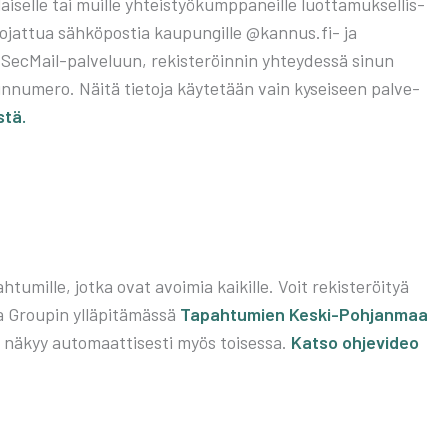
­sel­le tai muil­le yhteis­työ­kump­pa­neil­le luot­ta­muk­sel­lis­
suo­jat­tua säh­kö­pos­tia kau­pun­gil­le @kannus.fi- ja
 Sec­Mail-pal­ve­luun, rekis­te­röin­nin yhtey­des­sä sinun
in­nu­me­ro. Näi­tä tie­to­ja käy­te­tään vain kysei­seen pal­ve­
­tä.
tu­mil­le, jot­ka ovat avoi­mia kai­kil­le. Voit rekis­te­röi­tyä
la Grou­pin yllä­pi­tä­mäs­sä
Tapah­tu­mien Kes­ki-Poh­jan­maa
 näkyy auto­maat­ti­ses­ti myös toi­ses­sa.
Kat­so ohje­vi­deo