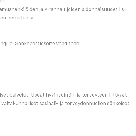
sen.
­mus­hen­ki­löi­den ja viran­hal­ti­joi­den sidon­nai­suu­det lis­
ten perus­teel­la.
il­le. Säh­kö­pos­tio­soi­te vaa­di­taan.
set pal­ve­lut. Useat hyvin­voin­tiin ja ter­vey­teen liit­ty­vät
val­ta­kun­nal­li­set sosi­aa­li- ja ter­vey­den­huol­lon säh­köi­set