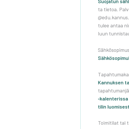
Suo­ja­tun säh­
ta tie­toa. Pal­
@edu.kannus.fi-o
tulee antaa nime
luun tun­nis­ta
Säh­kö­so­pi­mus
Säh­kö­so­pi­mu
Tapah­tu­ma­ka­l
Kan­nuk­sen tap
tapah­tu­man­jär­
‑kalen­te­ris­sa
tilin luo­mi­ses
Toi­mi­ti­lat tai t