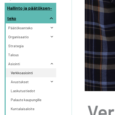
Hal­lin­to ja pää­tök­sen­
te­ko
Pää­tök­sen­te­ko
Orga­ni­saa­tio
Stra­te­gia
Talous
Asioin­ti
Verk­ko­asioin­ti
Avus­tuk­set
Las­ku­tus­tie­dot
Palau­te kau­pun­gil­le
Verk
Kun­ta­lais­aloi­te