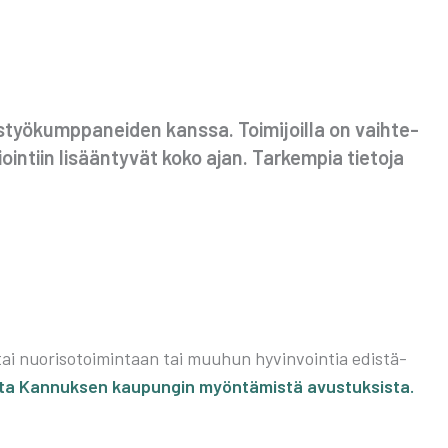
­työ­kump­pa­nei­den kans­sa. Toi­mi­joil­la on vaih­te­
ioin­tiin lisään­ty­vät koko ajan. Tar­kem­pia tie­to­ja
tai nuo­ri­so­toi­min­taan tai muu­hun hyvin­voin­tia edis­tä­
is­ta Kan­nuk­sen kau­pun­gin myön­tä­mis­tä avus­tuk­sis­ta.