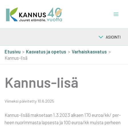
Siirry
sisältöön
ASIOINTI
Etusivu
Kas­va­tus ja ope­tus
Var­hais­kas­va­tus
Kannus-lisä
Kan­nus-lisä
Vii­mek­si päi­vi­tet­ty 10.6.2025
Kan­nus-lisää mak­se­taan 1.3.2023 alkaen 170 euroa/kk/ per­
heen nuo­rim­mas­ta lap­ses­ta ja 100 euroa/kk muis­ta per­heen