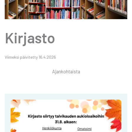
Kir­jas­to
Vii­mek­si päi­vi­tet­ty 16.4.2026
Ajan­koh­tais­ta