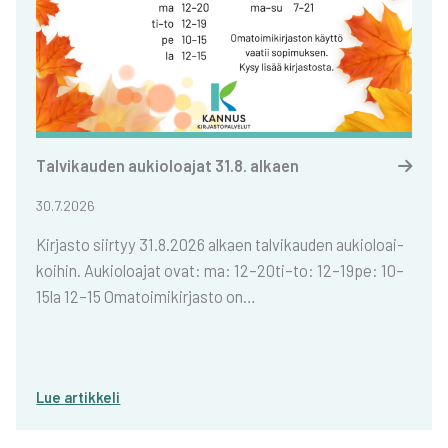
Tal­vi­kau­den aukio­loa­jat 31.8. alkaen
30.7.2026
Kir­jas­to siir­tyy 31.8.2026 alkaen tal­vi­kau­den aukio­loai­
koi­hin. Aukio­loa­jat ovat: ma: 12–20ti–to: 12–19pe: 10–
15la 12–15 Oma­toi­mi­kir­jas­to on…
Lue artik­ke­li