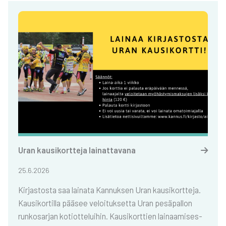
Uran kausi­kort­te­ja lai­nat­ta­va­na
25.6.2026
Kir­jas­tos­ta saa lai­na­ta Kan­nuk­sen Uran kausi­kort­te­ja.
Kausi­kor­til­la pää­see veloi­tuk­set­ta Uran pesä­pal­lon
run­ko­sar­jan kotiot­te­lui­hin. Kausi­kort­tien lai­naa­mi­ses­