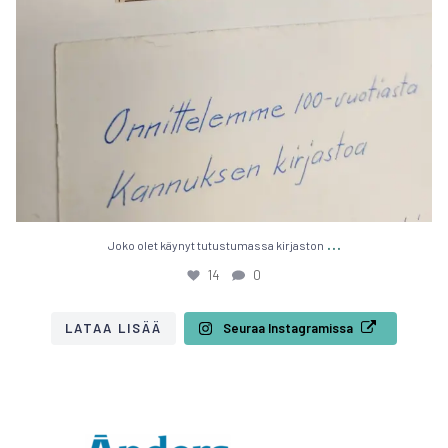
…
Joko olet käy­nyt tutus­tu­mas­sa kir­jas­ton
14
0
LATAA LISÄÄ
Seu­raa Ins­ta­gra­mis­sa