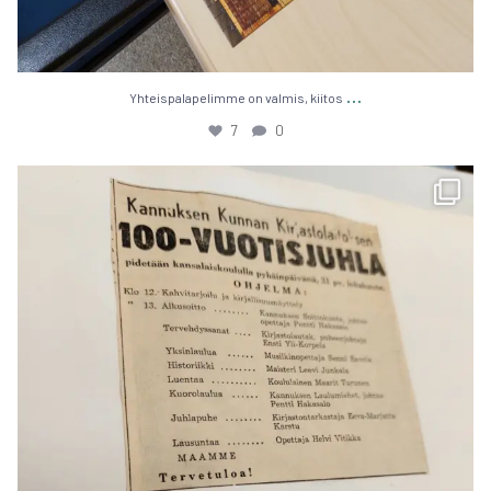
…
Yhteis­pa­la­pe­lim­me on val­mis, kii­tos
7
0