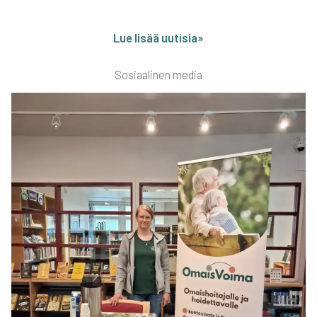
Lue lisää uuti­sia»
Sosi­aa­li­nen media