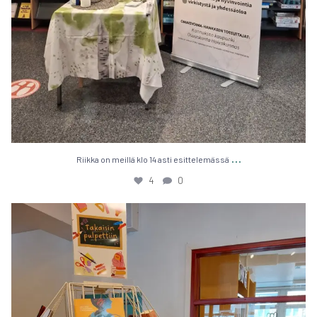
…
Riik­ka on meil­lä klo 14 asti esit­te­le­mäs­sä
4
0