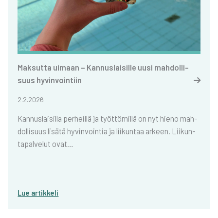
Mak­sut­ta uimaan – Kan­nus­lai­sil­le uusi mah­dol­li­
suus hyvin­voin­tiin
2.2.2026
Kan­nus­lai­sil­la per­heil­lä ja työt­tö­mil­lä on nyt hie­no mah­
dol­li­suus lisä­tä hyvin­voin­tia ja lii­kun­taa arkeen. Lii­kun­
ta­pal­ve­lut ovat…
Lue artik­ke­li