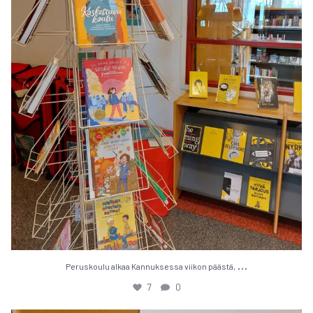
…
Perus­kou­lu alkaa Kan­nuk­ses­sa vii­kon pääs­tä,
7
0