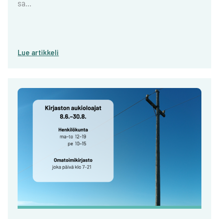
sa…
Lue artik­ke­li