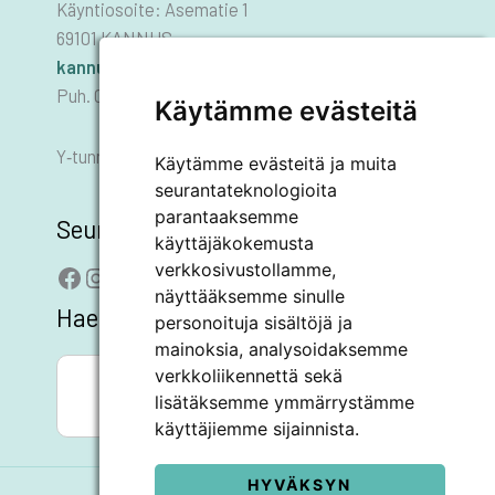
Käyntiosoite: Asematie 1
69101 KANNUS
kannus.kaupunki@kannus.ﬁ
Puh. 06 8745 111
Käytämme evästeitä
Y‑tunnus 0178455–6
Käytämme evästeitä ja muita
seurantateknologioita
parantaaksemme
Seuraa meitä
käyttäjäkokemusta
verkkosivustollamme,
Facebook
Instagram
LinkedIn
YouTube
näyttääksemme sinulle
Hae sivustolta
personoituja sisältöjä ja
mainoksia, analysoidaksemme
SEARCH BUTTON
Search
verkkoliikennettä sekä
for:
lisätäksemme ymmärrystämme
käyttäjiemme sijainnista.
HYVÄKSYN