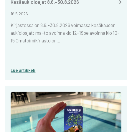
Kesä­au­kio­loa­jat 8.6.–30.8.2026
16.5.2026
Kir­jas­tos­sa on 8.6.–30.8.2026 voi­mas­sa kesä­kau­den
aukio­loa­jat: ma–to avoin­na klo 12–19pe avoin­na klo 10–
15 Oma­toi­mi­kir­jas­to on…
Lue artik­ke­li