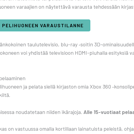
­huo­neen varaa­jien on näy­tet­tä­vä varaus­ta teh­des­sään kir­jas­t
A PELI­HUO­NEEN VARAUS­TI­LAN­NE
n­ko­koi­nen tau­lu­te­le­vi­sio, blu-ray ‑soi­tin 3D-omi­nai­suu­del­
e­to­ko­neen voi yhdis­tää tele­vi­sioon HDMI-piu­hal­la esi­tyk­si
n pelaa­mi­nen
i­huo­neen ja pela­ta siel­lä kir­jas­ton omia Xbox 360 ‑kon­so­li­pe­
kil­tä.
­ses­sa nou­da­te­taan nii­den ikä­ra­jo­ja.
Alle 15-vuo­ti­aat pelaa
as on vas­tuus­sa omal­la kor­til­laan lai­na­tuis­ta peleis­tä, ohja