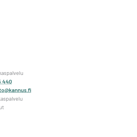
kaspalvelu
5 440
sto@kannus.fi
kaspalvelu
ut