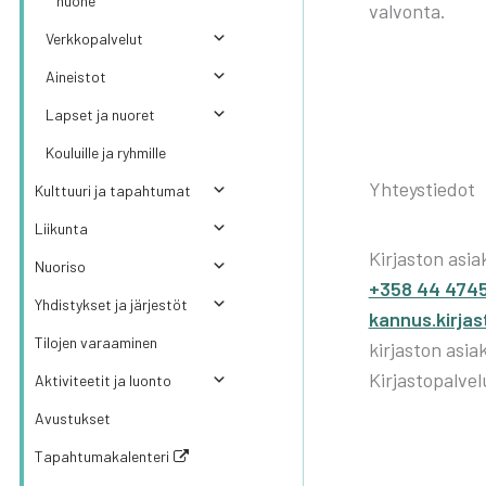
huo­ne
val­von­ta.
Verk­ko­pal­ve­lut
Aineis­tot
Lap­set ja nuo­ret
Kou­luil­le ja ryh­mil­le
Yhteystiedot
Kult­tuu­ri ja tapah­tu­mat
Lii­kun­ta
Kirjaston asia
Nuo­ri­so
+358 44 474
Yhdis­tyk­set ja jär­jes­töt
kannus.kirja
Tilo­jen varaa­mi­nen
kirjaston asia
Kirjastopalvel
Akti­vi­tee­tit ja luon­to
Avus­tuk­set
Tapahtumakalenteri