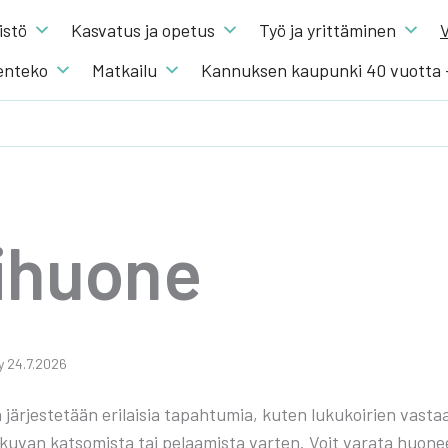
s­tö
Kas­va­tus ja ope­tus
Työ ja yrit­tä­mi­nen
V
en­te­ko
Mat­kai­lu
Kannuksen kaupunki 40 vuotta
i­huo­ne
­ty 24.7.2026
 jär­jes­te­tään eri­lai­sia tapah­tu­mia, kuten luku­koi­rien vas­ta
ku­van kat­so­mis­ta tai pelaa­mis­ta var­ten. Voit vara­ta huo­neen 