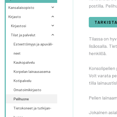
pos­til­la. Peli
Kan­sa­lais­opis­to
Kir­jas­to
TAR­KIS­T
Kir­jas­to­si
Tilat ja pal­ve­lut
Tilas­sa on hyvä
Esteet­tö­myys ja apu­vä­li­
lisä­osal­la. Ti
hen­ki­löä.
neet
Kau­ko­pal­ve­lu
Kon­so­li­pe­lie
Kor­pe­lan lai­naus­a­se­ma
Voit vara­ta pel
Koti­pal­ve­lu
til­la lai­naus­tis­
Oma­toi­mi­kir­jas­to
Pelien lai­naa­mi
Peli­huo­ne
Tie­to­ko­neet ja tut­ki­jan­
Jokai­nen asia­k