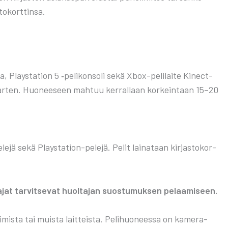
o­kort­tin­sa.
la, Plays­ta­tion 5 ‑peli­kon­so­li sekä Xbox-peli­lai­te Kinect-
ä var­ten. Huo­nee­seen mah­tuu ker­ral­laan kor­kein­taan 15–20
le­jä sekä Plays­ta­tion-pele­jä. Pelit lai­na­taan kir­jas­to­kor­
­jat tar­vit­se­vat huol­ta­jan suos­tu­muk­sen pelaa­mi­seen.
i­mis­ta tai muis­ta lait­teis­ta. Peli­huo­nees­sa on kame­ra­