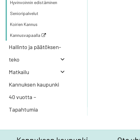
Hyvin­voin­nin edis­tä­mi­nen
Senio­ri­pal­ve­lut
Koi­rien Kan­nus
Kannusvapaalla
Hal­lin­to ja pää­tök­sen­
te­ko
Mat­kai­lu
Kannuksen kaupunki
40 vuotta –
Tapahtumia