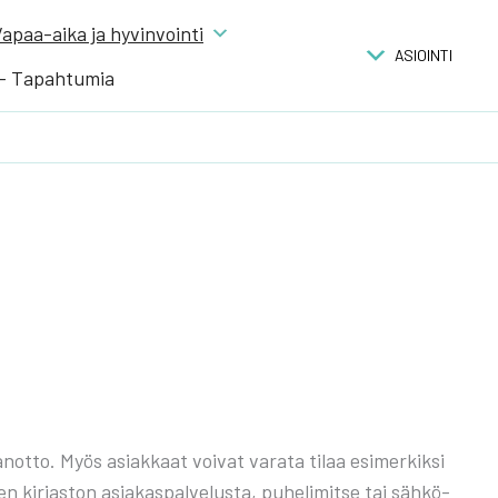
apaa-aika ja hyvinvointi
ASIOINTI
 – Tapahtumia
an­ot­to. Myös asiak­kaat voi­vat vara­ta tilaa esi­mer­kik­si
kir­jas­ton asia­kas­pal­ve­lus­ta, puhe­li­mit­se tai säh­kö­