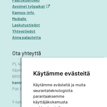
Päätöksenteko
Avoimet työpaikat
Kannus-info
Medialle
Laskutustiedot
Yhteystiedot
Anna palautetta
Ota yhteyttä
PL 42
Käyntiosoite: Asematie 1
Käytämme evästeitä
69101 KANNUS
kannus.kaupunki@kannus.ﬁ
Käytämme evästeitä ja muita
Puh. 06 8745 111
seurantateknologioita
parantaaksemme
käyttäjäkokemusta
Y‑tunnus 0178455–6