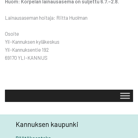
Huom: Kor­pe­lan lai­naus­a­se­ma on sul­jet­tu 6.7.–2.8.
Lai­naus­a­se­man hoi­ta­ja: Riit­ta Huol­man
Osoi­te
Yli-Kan­nuk­sen kylä­kes­kus
Yli-Kan­nuk­sen­tie 192
69170 YLI-KANNUS
Kannuksen kaupunki