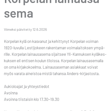
se­ma
Vii­mek­si päi­vi­tet­ty 12.6.2026
Kor­pe­lan kylä on kas­va­nut ja kehit­ty­nyt Kor­pe­lan voi­man
1920-luvul­la Les­ti­jo­keen raken­ta­man voi­ma­lai­tok­sen ympä­
ril­le. Kor­pe­lan lai­naus­a­se­ma sijait­see Yli-Kan­nuk­sen kylä­kes­
kuk­sen eli enti­sen kou­lun tilois­sa. Kor­pe­lan lai­naus­a­se­mal­la
on oma kir­ja­ko­koel­ma. Lai­naus­a­se­man asiak­kaat voi­vat
myös vara­ta aineis­toa mis­tä tahan­sa Anders-kir­jas­tos­ta.
Aukio­loa­jat ja yhteys­tie­dot
Avoin­na
Avoin­na tiis­tai­sin klo 17.30–19.30