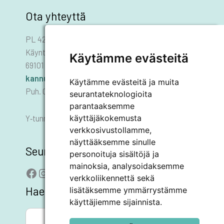
Ota yhteyttä
PL 42
Käyntiosoite: Asematie 1
Käytämme evästeitä
69101 KANNUS
kannus.kaupunki@kannus.ﬁ
Käytämme evästeitä ja muita
Puh. 06 8745 111
seurantateknologioita
parantaaksemme
käyttäjäkokemusta
Y‑tunnus 0178455–6
verkkosivustollamme,
näyttääksemme sinulle
Seuraa meitä
personoituja sisältöjä ja
mainoksia, analysoidaksemme
Facebook
Instagram
LinkedIn
YouTube
verkkoliikennettä sekä
Hae sivustolta
lisätäksemme ymmärrystämme
käyttäjiemme sijainnista.
SEARCH BUTTON
Search
for: