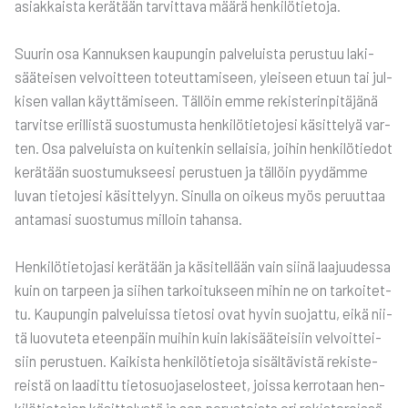
asiak­kais­ta kerä­tään tar­vit­ta­va mää­rä hen­ki­lö­tie­to­ja.
Suu­rin osa Kan­nuk­sen kau­pun­gin pal­ve­luis­ta perus­tuu laki­
sää­tei­sen vel­voit­teen toteut­ta­mi­seen, ylei­seen etuun tai jul­
ki­sen val­lan käyt­tä­mi­seen. Täl­löin emme rekis­te­rin­pi­tä­jä­nä
tar­vit­se eril­lis­tä suos­tu­mus­ta hen­ki­lö­tie­to­je­si käsit­te­lyä var­
ten. Osa pal­ve­luis­ta on kui­ten­kin sel­lai­sia, joi­hin hen­ki­lö­tie­dot
kerä­tään suos­tu­muk­see­si perus­tuen ja täl­löin pyy­däm­me
luvan tie­to­je­si käsit­te­lyyn. Sinul­la on oikeus myös peruut­taa
anta­ma­si suos­tu­mus mil­loin tahan­sa.
Hen­ki­lö­tie­to­ja­si kerä­tään ja käsi­tel­lään vain sii­nä laa­juu­des­sa
kuin on tar­peen ja sii­hen tar­koi­tuk­seen mihin ne on tar­koi­tet­
tu. Kau­pun­gin pal­ve­luis­sa tie­to­si ovat hyvin suo­jat­tu, eikä nii­
tä luo­vu­te­ta eteen­päin mui­hin kuin laki­sää­tei­siin vel­voit­tei­
siin perus­tuen. Kai­kis­ta hen­ki­lö­tie­to­ja sisäl­tä­vis­tä rekis­te­
reis­tä on laa­dit­tu tie­to­suo­ja­se­los­teet, jois­sa ker­ro­taan hen­