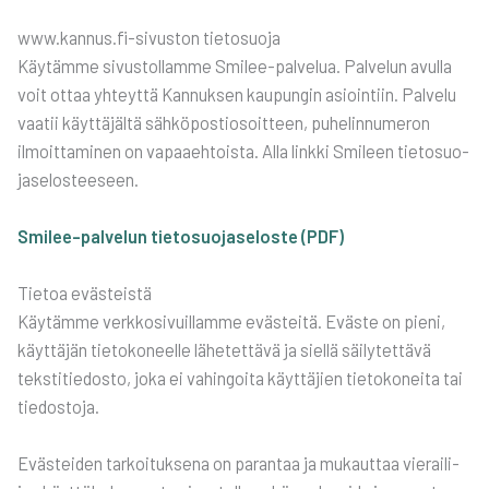
www.kannus.fi-sivuston tie­to­suo­ja
Käy­täm­me sivus­tol­lam­me Smi­lee-pal­ve­lua. Pal­ve­lun avul­la
voit ottaa yhteyt­tä Kan­nuk­sen kau­pun­gin asioin­tiin. Pal­ve­lu
vaa­tii käyt­tä­jäl­tä säh­kö­pos­tio­soit­teen, puhe­lin­nu­me­ron
ilmoit­ta­mi­nen on vapaa­eh­tois­ta. Alla link­ki Smi­leen tie­to­suo­
ja­se­los­tee­seen.
Smi­lee-pal­ve­lun tie­to­suo­ja­se­los­te (PDF)
Tie­toa eväs­teis­tä
Käy­täm­me verk­ko­si­vuil­lam­me eväs­tei­tä. Eväs­te on pie­ni,
käyt­tä­jän tie­to­ko­neel­le lähe­tet­tä­vä ja siel­lä säi­ly­tet­tä­vä
teks­ti­tie­dos­to, joka ei vahin­goi­ta käyt­tä­jien tie­to­ko­nei­ta tai
tie­dos­to­ja.
Eväs­tei­den tar­koi­tuk­se­na on paran­taa ja mukaut­taa vie­rai­li­