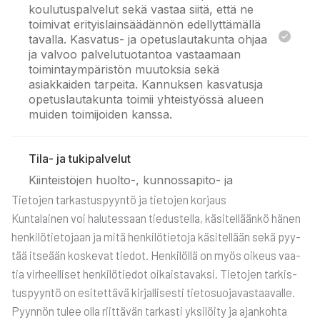
Tie­to­jen tar­kas­tus­pyyn­tö ja tie­to­jen kor­jaus
Kun­ta­lai­nen voi halu­tes­saan tie­dus­tel­la, käsi­tel­lään­kö hänen
hen­ki­lö­tie­to­jaan ja mitä hen­ki­lö­tie­to­ja käsi­tel­lään sekä pyy­
tää itse­ään kos­ke­vat tie­dot. Hen­ki­löl­lä on myös oikeus vaa­
tia vir­heel­li­set hen­ki­lö­tie­dot oikais­ta­vak­si. Tie­to­jen tar­kis­
tus­pyyn­tö on esi­tet­tä­vä kir­jal­li­ses­ti tie­to­suo­ja­vas­taa­val­le.
Pyyn­nön tulee olla riit­tä­vän tar­kas­ti yksi­löi­ty ja ajan­koh­ta