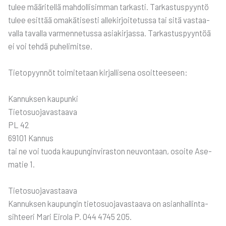
tulee mää­ri­tel­lä mah­dol­li­sim­man tar­kas­ti. Tar­kas­tus­pyyn­tö
tulee esit­tää oma­kä­ti­ses­ti alle­kir­joi­te­tus­sa tai sitä vas­taa­
val­la taval­la var­men­ne­tus­sa asia­kir­jas­sa. Tar­kas­tus­pyyn­töä
ei voi teh­dä puhe­li­mit­se.
Tie­to­pyyn­nöt toi­mi­te­taan kir­jal­li­se­na osoit­tee­seen:
Kan­nuk­sen kau­pun­ki
Tie­to­suo­ja­vas­taa­va
PL 42
69101 Kan­nus
tai ne voi tuo­da kau­pun­gin­vi­ras­ton neu­von­taan, osoi­te Ase­
ma­tie 1.
Tie­to­suo­ja­vas­taa­va
Kan­nuk­sen kau­pun­gin tie­to­suo­ja­vas­taa­va on asian­hal­lin­ta­
sih­tee­ri Mari Eiro­la P. 044 4745 205.