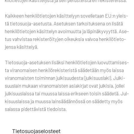
ki­lö­tie­to­jen käsit­te­lys­tä ja sen perus­teis­ta eri rekis­te­reis­sä.
Kaik­keen hen­ki­lö­tie­to­jen käsit­te­lyyn sovel­le­taan EU:n yleis­
tä tie­to­suo­ja-ase­tus­ta. Ase­tuk­sen tar­koi­tuk­se­na on lisä­tä
hen­ki­lö­tie­to­jen käsit­te­lyn avoi­muut­ta ja läpi­nä­ky­vyyt­tä. Ase­
tus vah­vis­taa rekis­te­röi­ty­jen oikeuk­sia val­voa hen­ki­lö­tie­to­
jen­sa käsit­te­lyä.
Tie­to­suo­ja-ase­tuk­sen lisäk­si hen­ki­lö­tie­to­jen luo­vut­ta­mi­ses­
ta viran­omai­sen hen­ki­lö­re­kis­te­ris­tä sää­de­tään myös lais­sa
viran­omais­ten toi­min­nan jul­ki­suu­des­ta (jul­ki­suus­la­ki). Jul­ki­
suus­lain mukaan viran­omais­ten asia­kir­jat ovat jul­ki­sia, jol­lei
jul­ki­suus­lais­sa tai muus­sa lais­sa erik­seen toi­sin sää­de­tä. Jul­
ki­suus­lais­sa ja muus­sa lain­sää­dän­nös­sä on sää­det­ty myös
salas­sa pidet­tä­vis­tä tie­dois­ta.