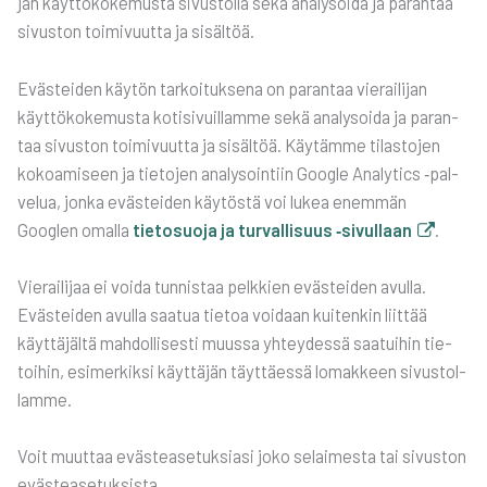
jan käyt­tö­ko­ke­mus­ta sivus­tol­la sekä ana­ly­soi­da ja paran­taa
sivus­ton toi­mi­vuut­ta ja sisäl­töä.
Eväs­tei­den käy­tön tar­koi­tuk­se­na on paran­taa vie­rai­li­jan
käyt­tö­ko­ke­mus­ta koti­si­vuil­lam­me sekä ana­ly­soi­da ja paran­
taa sivus­ton toi­mi­vuut­ta ja sisäl­töä. Käy­täm­me tilas­to­jen
kokoa­mi­seen ja tie­to­jen ana­ly­soin­tiin Google Ana­ly­tics ‑pal­
ve­lua, jon­ka eväs­tei­den käy­tös­tä voi lukea enem­män
Googlen omal­la
tie­to­suo­ja ja tur­val­li­suus ‑sivul­laan
.
Vie­rai­li­jaa ei voi­da tun­nis­taa pelk­kien eväs­tei­den avul­la.
Eväs­tei­den avul­la saa­tua tie­toa voi­daan kui­ten­kin liit­tää
käyt­tä­jäl­tä mah­dol­li­ses­ti muus­sa yhtey­des­sä saa­tui­hin tie­
toi­hin, esi­mer­kik­si käyt­tä­jän täyt­täes­sä lomak­keen sivus­tol­
lam­me.
Voit muut­taa eväs­tea­se­tuk­sia­si joko selai­mes­ta tai sivus­ton
eväs­tea­se­tuk­sis­ta.