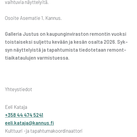
vaih­tu­via näyt­te­lyi­tä.
Osoi­te Ase­ma­tie 1, Kan­nus.
Gal­le­ria Jus­tus on kau­pun­gin­vi­ras­ton remon­tin vuok­si
tois­tai­sek­si sul­jet­tu kevään ja kesän osal­ta 2026. Syk­
syn näyt­te­lyis­tä ja tapah­tu­mis­ta tie­do­te­taan remont­
tiai­ka­tau­lu­jen var­mis­tues­sa.
Yhteystiedot
Eeli Kataja
+358 44 474 5241
eeli.kataja@kannus.fi
Kulttuuri -ja tapahtumakoordinaattori