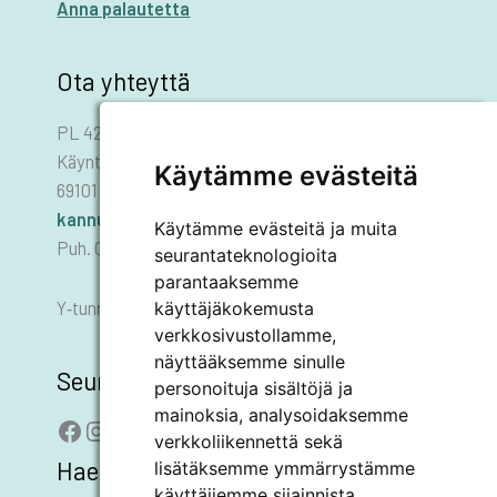
Anna palautetta
Ota yhteyttä
PL 42
Käyntiosoite: Asematie 1
Käytämme evästeitä
69101 KANNUS
kannus.kaupunki@kannus.ﬁ
Käytämme evästeitä ja muita
Puh. 06 8745 111
seurantateknologioita
parantaaksemme
käyttäjäkokemusta
Y‑tunnus 0178455–6
verkkosivustollamme,
näyttääksemme sinulle
Seuraa meitä
personoituja sisältöjä ja
mainoksia, analysoidaksemme
Facebook
Instagram
LinkedIn
YouTube
verkkoliikennettä sekä
Hae sivustolta
lisätäksemme ymmärrystämme
käyttäjiemme sijainnista.