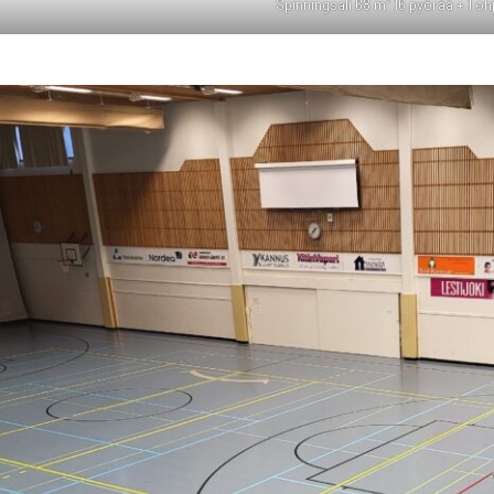
Spin­ning­sa­li 68 m² 16 pyö­rää + 1 oh