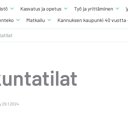
s­tö
Kas­va­tus ja ope­tus
Työ ja yrit­tä­mi­nen
V
en­te­ko
Mat­kai­lu
Kannuksen kaupunki 40 vuotta
tatilat
kun­ta­ti­lat
­ty 29.1.2024