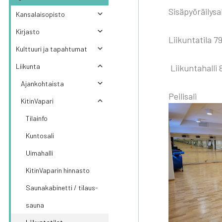
Sisä­pyö­räi­ly­sa
Kan­sa­lais­opis­to
Kir­jas­to
Lii­kun­ta­ti­la 
Kult­tuu­ri ja tapah­tu­mat
Lii­kun­ta
Lii­kun­ta­hal­l
Ajan­koh­tais­ta
Pei­li­sa­li
Kitin­Va­pa­ri
Tilain­fo
Kun­to­sa­li
Uima­hal­li
Kitin­Va­pa­rin hin­nas­to
Sau­na­ka­bi­net­ti / tilaus­
sau­na