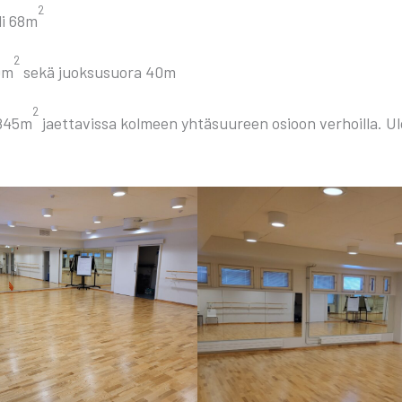
2
­li 68m
2
79m
sekä juok­susuo­ra 40m
2
i 845m
jaet­ta­vis­sa kol­meen yhtä­suu­reen osioon ver­hoil­la. Ulo