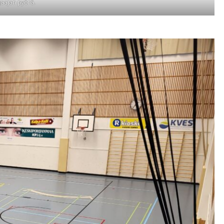
jaa­jan pyö­rä.