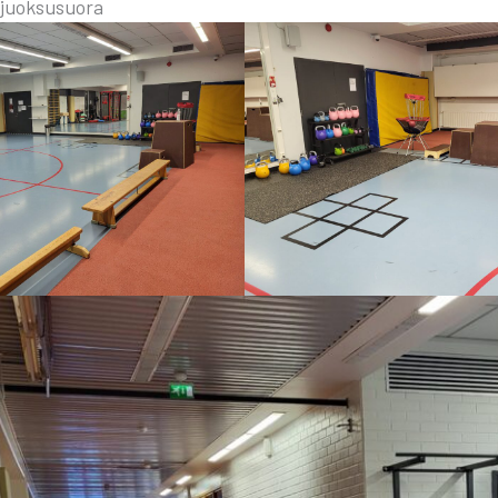
ja juok­susuo­ra