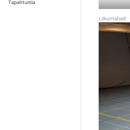
Tapahtumia
Lii­kun­ta­hal­li