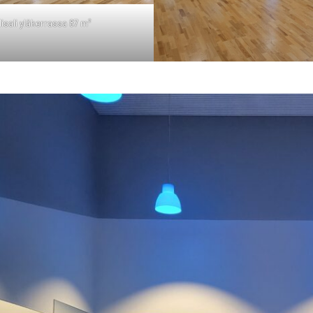
li­sa­li ylä­ker­ras­sa 87 m²