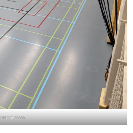
­la kol­meen osaan.