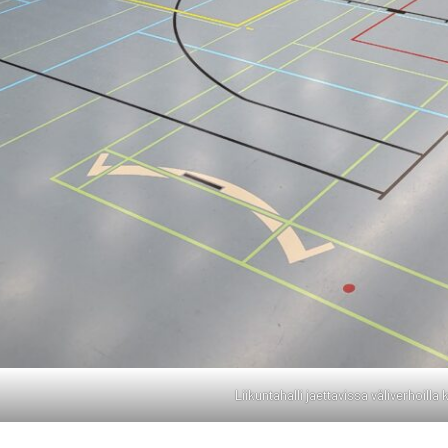
Lii­kun­ta­hal­li jaet­ta­vis­sa väli­ver­hoil