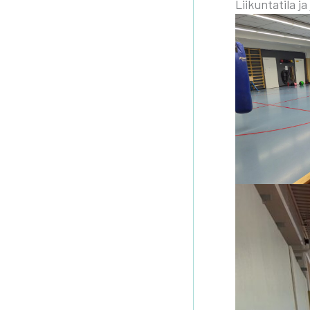
Lii­kun­ta­ti­la 