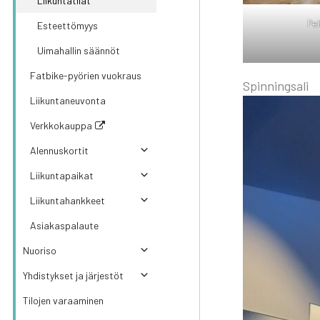
Lii­kun­ta­ti­lat
Pei­
Esteet­tö­myys
Uima­hal­lin sään­nöt
Fat­bi­ke-pyö­rien vuo­kraus
Spin­ning­sa­li
Lii­kun­ta­neu­von­ta
Verkkokauppa
Alen­nus­kor­tit
Lii­kun­ta­pai­kat
Lii­kun­ta­hank­keet
Asiakaspalaute
Nuo­ri­so
Yhdis­tyk­set ja jär­jes­töt
Tilo­jen varaa­mi­nen