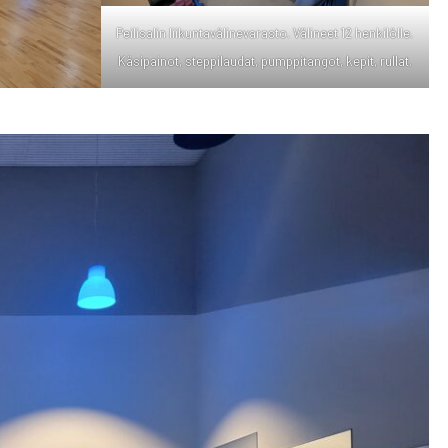
Pei­li­sa­lin lii­kun­ta­vä­li­ne­va­ras­to. Väli­neet 12 hen­ki­löl­le.
Käsi­pai­not, step­pi­lau­dat, pump­pi­tan­got, kepit, rul­lat.