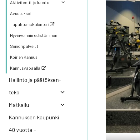
Akti­vi­tee­tit ja luon­to
Avus­tuk­set
Tapahtumakalenteri
Hyvin­voin­nin edis­tä­mi­nen
Senio­ri­pal­ve­lut
Koi­rien Kan­nus
Kannusvapaalla
Hal­lin­to ja pää­tök­sen­
te­ko
Mat­kai­lu
Kannuksen kaupunki
40 vuotta –