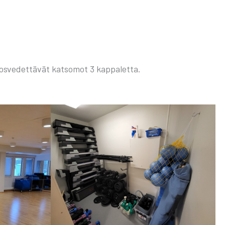
s­ve­det­tä­vät kat­so­mot 3 kap­pa­let­ta.