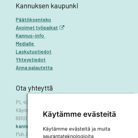
Kannuksen kaupunki
Päätöksenteko
Avoimet työpaikat
Kannus-info
Medialle
Laskutustiedot
Yhteystiedot
Anna palautetta
Ota yhteyttä
PL 42
Käyntiosoite: Asematie 1
Käytämme evästeitä
69101 KANNUS
kannus.kaupunki@kannus.ﬁ
Käytämme evästeitä ja muita
Puh. 06 8745 111
seurantateknologioita