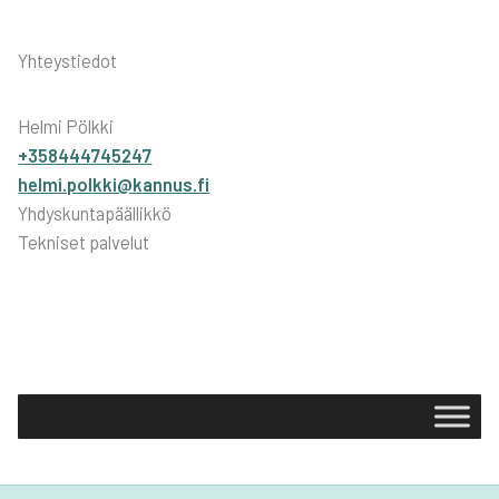
Yhteystiedot
Helmi Pölkki
+358444745247
helmi.polkki@kannus.fi
Yhdyskuntapäällikkö
Tekniset palvelut