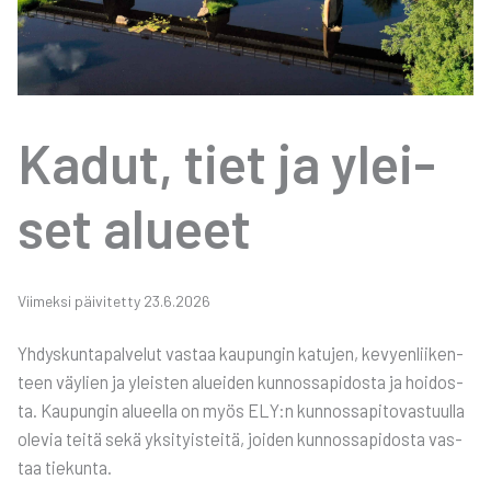
Kadut, tiet ja ylei­
set alu­eet
Vii­mek­si päi­vi­tet­ty 23.6.2026
Yhdys­kun­ta­pal­ve­lut vas­taa kau­pun­gin katu­jen, kevyen­lii­ken­
teen väy­lien ja yleis­ten aluei­den kun­nos­sa­pi­dos­ta ja hoi­dos­
ta. Kau­pun­gin alu­eel­la on myös ELY:n kun­nos­sa­pi­to­vas­tuul­la
ole­via tei­tä sekä yksi­tyis­tei­tä, joi­den kun­nos­sa­pi­dos­ta vas­
taa tie­kun­ta.