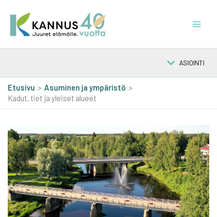
Siirry
sisältöön
ASIOINTI
Etusivu
Asu­mi­nen ja ympä­ris­tö
Kadut, tiet ja yleiset alueet