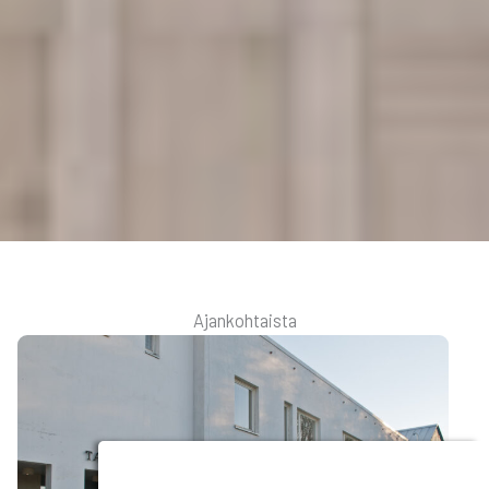
Ajan­koh­tais­ta