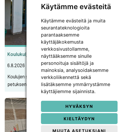
Käytämme evästeitä
Käytämme evästeitä ja muita
seurantateknologioita
parantaaksemme
käyttäjäkokemusta
verkkosivustollamme,
Kou­lu­kul­je­tuk­set ja luku­vuo­den aloi­tus
näyttääksemme sinulle
personoituja sisältöjä ja
6.8.2026
mainoksia, analysoidaksemme
Kou­lu­jen syys­lu­ku­kausi alkaa tiis­tai­na 11.8.2026 ja esio­
verkkoliikennettä sekä
:
lisätäksemme ymmärrystämme
pe­tuk­sen syys­lu­ku­kausi alkaa kes­ki­viik­ko­na…
Lue lisää
käyttäjiemme sijainnista.
Kou­
lu­
HYVÄKSYN
kul­
je­
KIELTÄYDYN
tuk­
set
MUUTA ASETUKSIANI