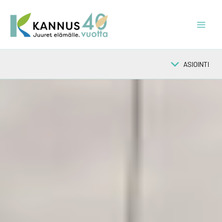
Siirry
sisältöön
ASIOINTI