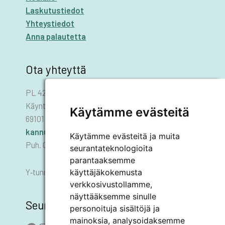
Laskutustiedot
Yhteystiedot
Anna palautetta
Ota yhteyttä
PL 42
Käyntiosoite: Asematie 1
Käytämme evästeitä
69101 KANNUS
kannus.kaupunki@kannus.ﬁ
Käytämme evästeitä ja muita
Puh. 06 8745 111
seurantateknologioita
parantaaksemme
käyttäjäkokemusta
Y‑tunnus 0178455–6
verkkosivustollamme,
näyttääksemme sinulle
Seuraa meitä
personoituja sisältöjä ja
mainoksia, analysoidaksemme