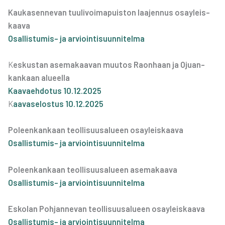
Kau­ka­sen­ne­van tuu­li­voi­ma­puis­ton laa­jen­nus osay­leis­
kaa­va
Osal­lis­tu­mis- ja arvioin­ti­suun­ni­tel­ma
K
eskus­tan ase­ma­kaa­van muu­tos Raon­haan ja Ojuan­
kan­kaan alu­eel­la
Kaa­vaeh­do­tus 10.12.2025
K
aava­se­los­tus 10.12.2025
Poleen­kan­kaan teol­li­suusa­lu­een osay­leis­kaa­va
Osal­lis­tu­mis- ja arvioin­ti­suun­ni­tel­ma
Poleen­kan­kaan teol­li­suusa­lu­een ase­ma­kaa­va
Osal­lis­tu­mis- ja arvioin­ti­suun­ni­tel­ma
Esko­lan Poh­jan­ne­van teol­li­suusa­lu­een osay­leis­kaa­va
Osal­lis­tu­mis- ja arvioin­ti­suun­ni­tel­ma