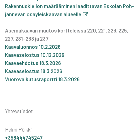
Raken­nus­kiel­lon mää­rää­mi­nen laa­dit­ta­van Esko­lan Poh­
jan­ne­van osay­leis­kaa­van alu­eel­le
Ase­ma­kaa­van muu­tos kort­te­leis­sa 220, 221, 223, 225,
227, 231–233 ja 237
Kaa­va­luon­nos 10.2.2026
Kaa­va­se­los­tus 10.12.2026
Kaa­vaeh­do­tus 18.3.2026
Kaa­va­se­los­tus 18.3.2026
Vuo­ro­vai­ku­tus­ra­port­ti 18.3.2026
Yhteystiedot
Helmi Pölkki
+358444745247