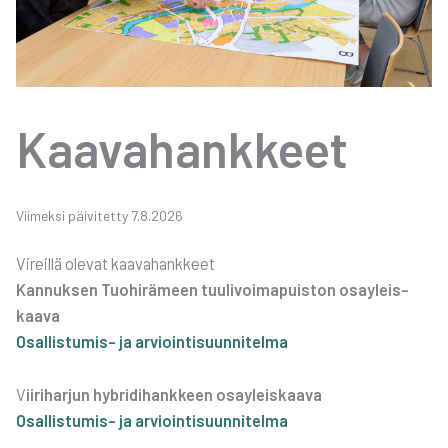
Kaa­va­hank­keet
Vii­mek­si päi­vi­tet­ty 7.8.2026
Vireil­lä ole­vat kaa­va­hank­keet
Kan­nuk­sen Tuo­hi­rä­meen tuu­li­voi­ma­puis­ton osay­leis­
kaa­va
Osal­lis­tu­mis- ja arvioin­ti­suun­ni­tel­ma
V
iiri­har­jun hybri­di­hank­keen osay­leis­kaa­va
Osal­lis­tu­mis- ja arvioin­ti­suun­ni­tel­ma