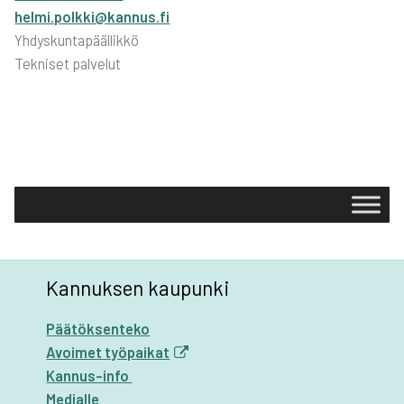
helmi.polkki@kannus.fi
Yhdyskuntapäällikkö
Tekniset palvelut
Kannuksen kaupunki
Päätöksenteko
Avoimet työpaikat
Kannus-info
Medialle