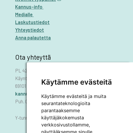
Kannus-info
Medialle
Laskutustiedot
Yhteystiedot
Anna palautetta
Ota yhteyttä
PL 42
Käyntiosoite: Asematie 1
Käytämme evästeitä
69101 KANNUS
kannus.kaupunki@kannus.ﬁ
Käytämme evästeitä ja muita
Puh. 06 8745 111
seurantateknologioita
parantaaksemme
käyttäjäkokemusta
Y‑tunnus 0178455–6
verkkosivustollamme,
näyttääksemme sinulle