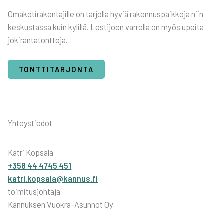
Oma­ko­ti­ra­ken­ta­jil­le on tar­jol­la hyviä raken­nus­paik­ko­ja niin
kes­kus­tas­sa kuin kylil­lä. Les­ti­joen var­rel­la on myös upei­ta
joki­ran­ta­tont­te­ja.
TONTTITARJONTA
Yhteystiedot
Katri Kopsala
+358 44 4745 451
katri.kopsala@kannus.fi
toimitusjohtaja
Kannuksen Vuokra-Asunnot Oy