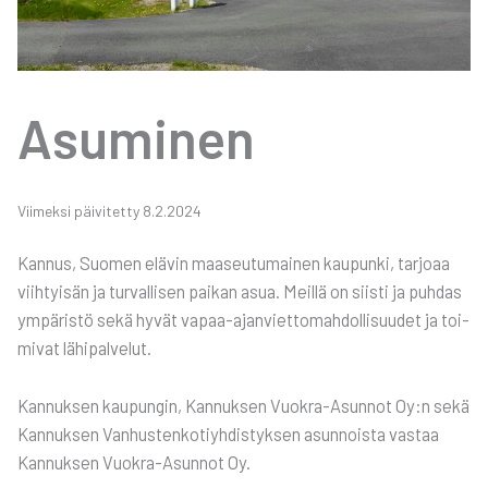
Asu­mi­nen
Vii­mek­si päi­vi­tet­ty 8.2.2024
Kan­nus, Suo­men elä­vin maa­seu­tu­mai­nen kau­pun­ki, tar­jo­aa
viih­tyi­sän ja tur­val­li­sen pai­kan asua. Meil­lä on siis­ti ja puh­das
ympä­ris­tö sekä hyvät vapaa-ajan­viet­to­mah­dol­li­suu­det ja toi­
mi­vat lähi­pal­ve­lut.
Kan­nuk­sen kau­pun­gin, Kan­nuk­sen Vuo­kra-Asun­not Oy:n sekä
Kan­nuk­sen Van­hus­ten­ko­tiyh­dis­tyk­sen asun­nois­ta vas­taa
Kan­nuk­sen Vuo­kra-Asun­not Oy.