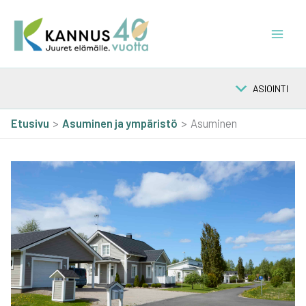
Siirry
sisältöön
ASIOINTI
Etusivu
Asu­mi­nen ja ympä­ris­tö
Asuminen