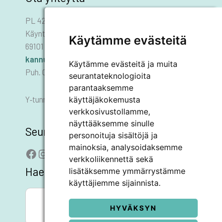
PL 42
Käyntiosoite: Asematie 1
Käytämme evästeitä
69101 KANNUS
kannus.kaupunki@kannus.ﬁ
Käytämme evästeitä ja muita
Puh. 06 8745 111
seurantateknologioita
parantaaksemme
Y‑tunnus 0178455–6
käyttäjäkokemusta
verkkosivustollamme,
näyttääksemme sinulle
Seuraa meitä
personoituja sisältöjä ja
mainoksia, analysoidaksemme
Facebook
Instagram
LinkedIn
YouTube
verkkoliikennettä sekä
Hae sivustolta
lisätäksemme ymmärrystämme
käyttäjiemme sijainnista.
SEARCH BUTTON
Search
for:
HYVÄKSYN