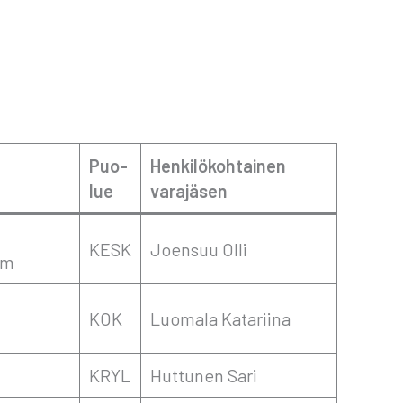
Puo­
Hen­ki­lö­koh­tai­nen
lue
vara­jä­sen
KESK
Joen­suu Olli
om
KOK
Luo­ma­la Kata­rii­na
KRYL
Hut­tu­nen Sari