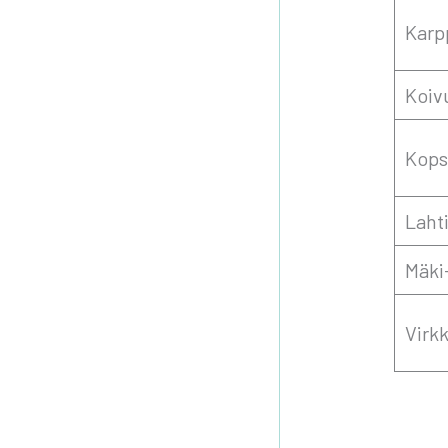
Karp­
Koi­
Kop­sa
Lah­t
Mäki-
Virk­k