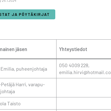
­ty 25.1.2024
IS­TAT JA PÖY­TÄ­KIR­JAT
i­nai­nen jäsen
Yhteys­tie­dot
050 4009 228,
i Emi­lia, puheen­joh­ta­ja
emilia.hirvi@hotmail.c
Petä­jä Har­ri, vara­pu­
joh­ta­ja
o­la Tais­to