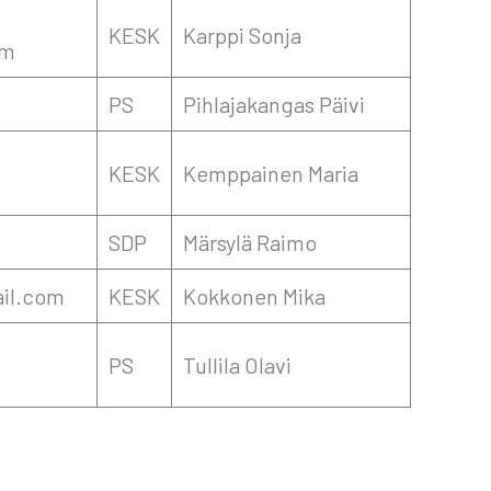
KESK
Karp­pi Son­ja
om
PS
Pih­la­ja­kan­gas Päi­vi
KESK
Kemp­pai­nen Maria
SDP
Mär­sy­lä Rai­mo
il.com
KESK
Kok­ko­nen Mika
PS
Tul­li­la Ola­vi