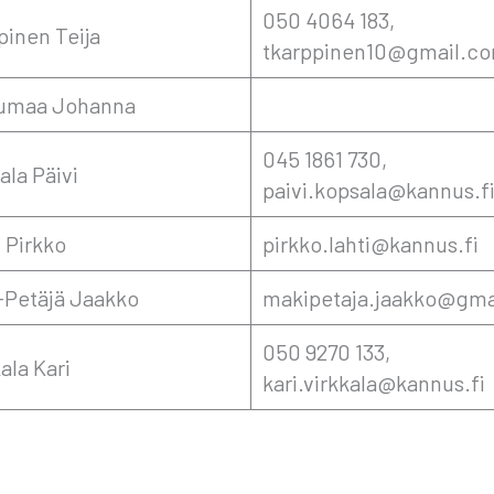
050 4064 183,
pi­nen Tei­ja
tkarppinen10@gmail.c
vu­maa Johan­na
045 1861 730,
­la Päi­vi
paivi.kopsala@kannus.fi
i Pirk­ko
pirkko.lahti@kannus.fi
Petä­jä Jaak­ko
makipetaja.jaakko@gma
050 9270 133,
a­la Kari
kari.virkkala@kannus.fi