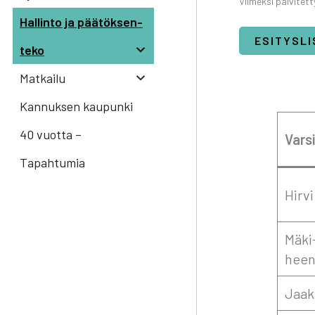
Vii­mek­si päi­vi­tet
Hal­lin­to ja pää­tök­sen­
ESI­TYS­L
te­ko
Mat­kai­lu
Kannuksen kaupunki
40 vuotta –
Var­s
Tapahtumia
Hir­v
Mäki-
heen­
Jaa­k