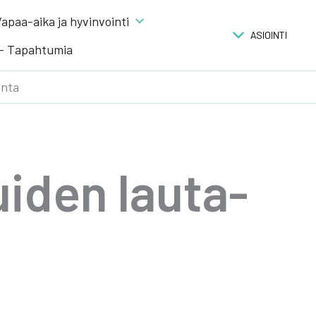
apaa-aika ja hyvinvointi
ASIOINTI
 – Tapahtumia
unta
ui­den lau­ta­