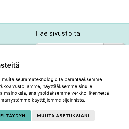
Hae sivustolta
SEARCH BUTTON
Search
for:
steitä
a muita seurantateknologioita parantaaksemme
rkkosivustollamme, näyttääksemme sinulle
 ja mainoksia, analysoidaksemme verkkoliikennettä
märrystämme käyttäjiemme sijainnista.
IELTÄYDYN
MUUTA ASETUKSIANI
|
Tietosuoja