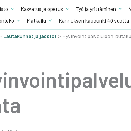
s­tö
Kas­va­tus ja ope­tus
Työ ja yrit­tä­mi­nen
V
en­te­ko
Mat­kai­lu
Kannuksen kaupunki 40 vuotta
Lau­ta­kun­nat ja jaos­tot
Hyvinvointipalveluiden lautak
n­voin­ti­pal­ve­l
­ta