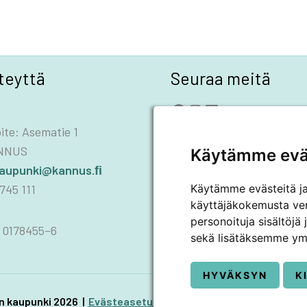
teyttä
Seuraa meitä
Facebook
Instagram
LinkedIn
YouTube
ite: Asematie 1
ANNUS
Käytämme evä
kaupunki@kannus.ﬁ
745 111
Käytämme evästeitä j
käyttäjäkokemusta ve
personoituja sisältöjä
 0178455–6
sekä lisätäksemme ym
HYVÄKSYN
K
 kaupunki 2026 |
Evästeasetukset
|
Saavutettavuusseloste