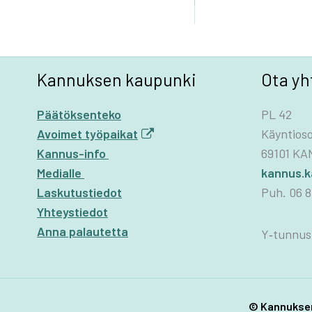
Kannuksen kaupunki
Ota yh
Päätöksenteko
PL 42
Avoimet työpaikat
Käyntioso
Kannus-info
69101 K
Medialle
kannus.
Laskutustiedot
Puh. 06 8
Yhteystiedot
Anna palautetta
Y‑tunnus
© Kannuksen