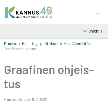
Siirry
sisältöön
ASIOINTI
Etusivu
Hal­lin­to ja pää­tök­sen­te­ko
Vies­tin­tä
Graafinen ohjeistus
Graa­fi­nen ohjeis­
tus
Vii­mek­si päi­vi­tet­ty 15.12.2023