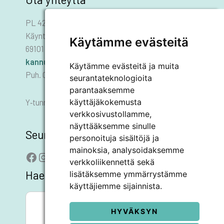
PL 42
Käyntiosoite: Asematie 1
Käytämme evästeitä
69101 KANNUS
kannus.kaupunki@kannus.ﬁ
Käytämme evästeitä ja muita
Puh. 06 8745 111
seurantateknologioita
parantaaksemme
käyttäjäkokemusta
Y‑tunnus 0178455–6
verkkosivustollamme,
näyttääksemme sinulle
Seuraa meitä
personoituja sisältöjä ja
mainoksia, analysoidaksemme
Facebook
Instagram
LinkedIn
YouTube
verkkoliikennettä sekä
Hae sivustolta
lisätäksemme ymmärrystämme
käyttäjiemme sijainnista.
SEARCH BUTTON
Search
for:
HYVÄKSYN