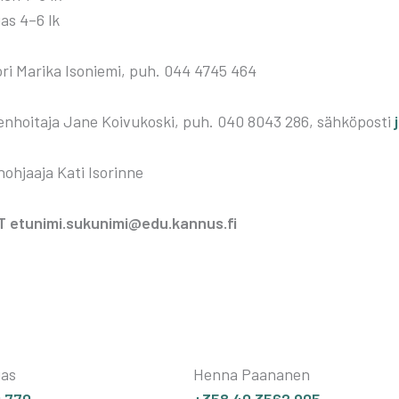
gas 4–6 lk
to­ri Mari­ka Iso­nie­mi, puh. 044 4745 464
den­hoi­ta­ja Jane Koi­vu­kos­ki, puh. 040 8043 286, säh­kö­pos­ti
noh­jaa­ja Kati Iso­rin­ne
etunimi.sukunimi@edu.kannus.fi
gas
Henna Paananen