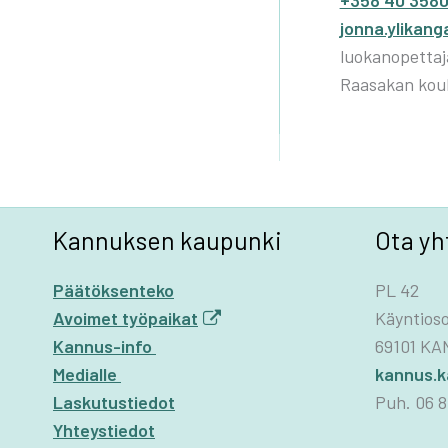
+358 40 3580
jonna.ylikan
luokanopettaj
Raasakan kou
Kannuksen kaupunki
Ota yh
Päätöksenteko
PL 42
Avoimet työpaikat
Käyntioso
Kannus-info
69101 K
Medialle
kannus.
Laskutustiedot
Puh. 06 8
Yhteystiedot