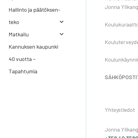
Jon­na Yli­kan­
Hal­lin­to ja pää­tök­sen­
te­ko
Kou­lu­ku­raat­
Mat­kai­lu
Kou­lu­ter­vey­
Kannuksen kaupunki
40 vuotta –
Kou­lun­käyn­ni­
Tapahtumia
SÄHKÖPOSTIT 
Yhteystiedot
Jonna Ylikan