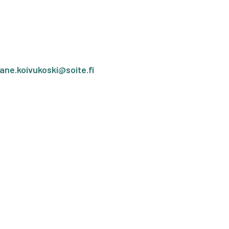
jane.koivukoski@soite.fi