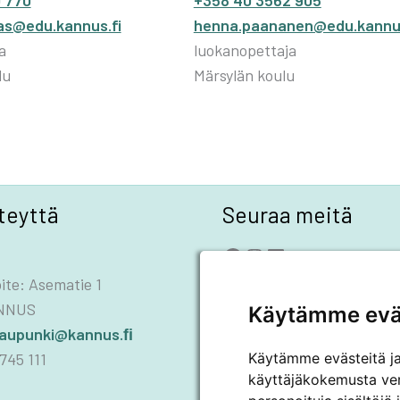
 770
+358 40 3562 905
gas@edu.kannus.fi
henna.paananen@edu.kannus
a
luokanopettaja
lu
Märsylän koulu
teyttä
Seuraa meitä
Facebook
Instagram
LinkedIn
YouTube
ite: Asematie 1
ANNUS
Käytämme evä
kaupunki@kannus.ﬁ
745 111
Käytämme evästeitä j
käyttäjäkokemusta ve