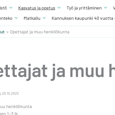
s­tö
Kas­va­tus ja ope­tus
Työ ja yrit­tä­mi­nen
V
en­te­ko
Mat­kai­lu
Kannuksen kaupunki 40 vuotta
lut
Opettajat ja muu henkilökunta
­ta­jat ja muu h
t­ty 20.10.2023
uu hen­ki­lö­kun­ta
nen 1–3 lk