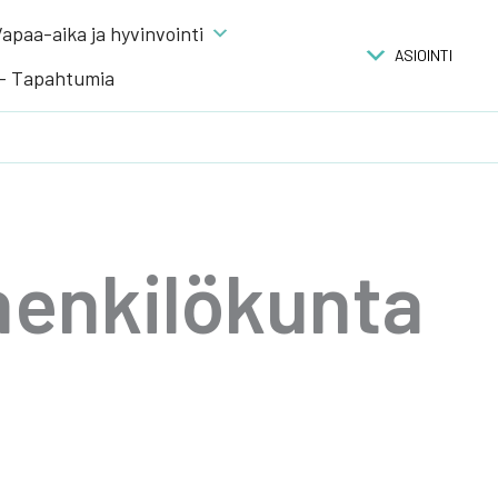
apaa-aika ja hyvinvointi
ASIOINTI
 – Tapahtumia
en­ki­lö­kun­ta