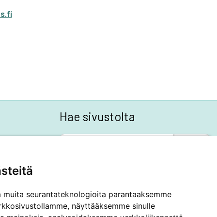
.fi
Hae sivustolta
SEARCH BUTTON
Search
for:
steitä
a muita seurantateknologioita parantaaksemme
rkkosivustollamme, näyttääksemme sinulle