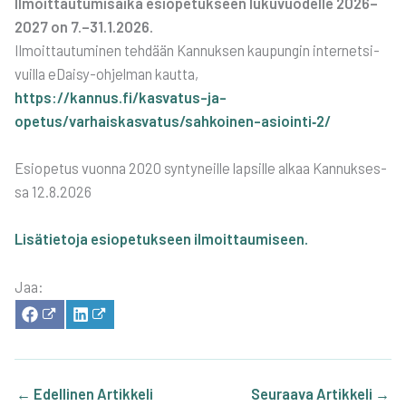
Ilmoit­tau­tu­mi­sai­ka esio­pe­tuk­seen luku­vuo­del­le 2026–
2027 on 7.–31.1.2026.
Ilmoit­tau­tu­mi­nen teh­dään Kan­nuk­sen kau­pun­gin inter­net­si­
vuil­la eDai­sy-ohjel­man kaut­ta,
https://kannus.fi/kasvatus-ja-
opetus/varhaiskasvatus/sahkoinen-asiointi‑2/
Esio­pe­tus vuon­na 2020 syn­ty­neil­le lap­sil­le alkaa Kan­nuk­ses­
sa 12.8.2026
Lisä­tie­to­ja esio­pe­tuk­seen ilmoit­tau­mi­seen.
Jaa:
SHA­
SHA­
RE
RE
ON
ON
FACE­
LIN­
BOOK
KE­
DIN
←
Edellinen Artikkeli
Seuraava Artikkeli
→