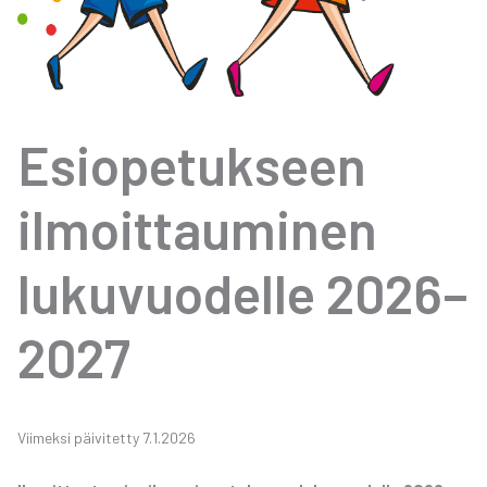
Esio­pe­tuk­seen
ilmoit­tau­mi­nen
luku­vuo­del­le 2026–
2027
Vii­mek­si päi­vi­tet­ty 7.1.2026