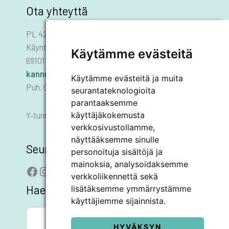
Ota yhteyttä
PL 42
Käyntiosoite: Asematie 1
Käytämme evästeitä
69101 KANNUS
kannus.kaupunki@kannus.ﬁ
Käytämme evästeitä ja muita
Puh. 06 8745 111
seurantateknologioita
parantaaksemme
käyttäjäkokemusta
Y‑tunnus 0178455–6
verkkosivustollamme,
näyttääksemme sinulle
Seuraa meitä
personoituja sisältöjä ja
mainoksia, analysoidaksemme
Facebook
Instagram
LinkedIn
YouTube
verkkoliikennettä sekä
Hae sivustolta
lisätäksemme ymmärrystämme
käyttäjiemme sijainnista.
SEARCH BUTTON
Search
for:
HYVÄKSYN