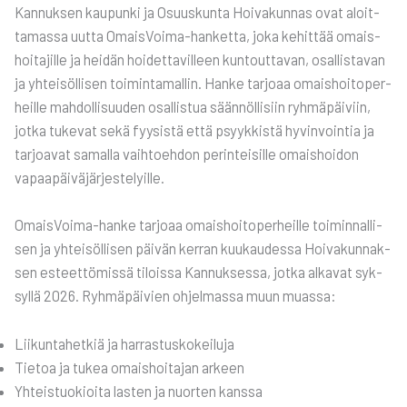
Kan­nuk­sen kau­pun­ki ja Osuus­kun­ta Hoi­va­kun­nas ovat aloit­
ta­mas­sa uut­ta Omais­Voi­ma-han­ket­ta, joka kehit­tää omais­
hoi­ta­jil­le ja hei­dän hoi­det­ta­vil­leen kun­tout­ta­van, osal­lis­ta­van
ja yhtei­söl­li­sen toi­min­ta­mal­lin. Han­ke tar­jo­aa omais­hoi­to­per­
heil­le mah­dol­li­suu­den osal­lis­tua sään­nöl­li­siin ryh­mä­päi­viin,
jot­ka tuke­vat sekä fyy­sis­tä että psyyk­kis­tä hyvin­voin­tia ja
tar­joa­vat samal­la vaih­toeh­don perin­tei­sil­le omais­hoi­don
vapaa­päi­vä­jär­jes­te­lyil­le.
Omais­Voi­ma-han­ke tar­jo­aa omais­hoi­to­per­heil­le toi­min­nal­li­
sen ja yhtei­söl­li­sen päi­vän ker­ran kuu­kau­des­sa Hoi­va­kun­nak­
sen esteet­tö­mis­sä tilois­sa Kan­nuk­ses­sa, jot­ka alka­vat syk­
syl­lä 2026. Ryh­mä­päi­vien ohjel­mas­sa muun muas­sa:
Lii­kun­ta­het­kiä ja har­ras­tus­ko­kei­lu­ja
Tie­toa ja tukea omais­hoi­ta­jan arkeen
Yhteis­tuo­kioi­ta las­ten ja nuor­ten kans­sa