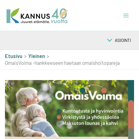
Siirry
sisältöön
ASIOINTI
Etusivu
Yleinen
OmaisVoima -hankkeeseen haetaan omaishoitopareja