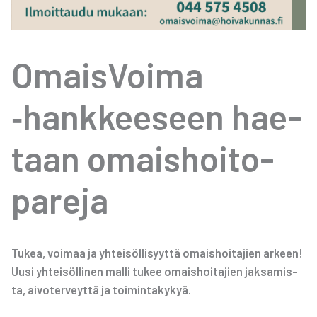
Omais­Voi­ma
‑hank­kee­seen hae­
taan omais­hoi­to­
pa­re­ja
Tukea, voi­maa ja yhtei­söl­li­syyt­tä omais­hoi­ta­jien arkeen!
Uusi yhtei­söl­li­nen mal­li tukee omais­hoi­ta­jien jak­sa­mis­
ta, aivo­ter­veyt­tä ja toi­min­ta­ky­kyä.