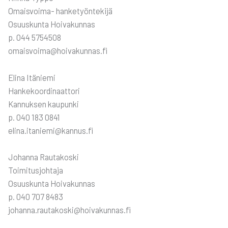
Omais­voi­ma- han­ke­työn­te­ki­jä
Osuus­kun­ta Hoi­va­kun­nas
p. 044 5754508
omaisvoima@hoivakunnas.fi
Eli­na Itä­nie­mi
Han­ke­koor­di­naat­to­ri
Kan­nuk­sen kau­pun­ki
p. 040 183 0841
elina.itaniemi@kannus.fi
Johan­na Rau­ta­kos­ki
Toi­mi­tus­joh­ta­ja
Osuus­kun­ta Hoi­va­kun­nas
p. 040 707 8483
johanna.rautakoski@hoivakunnas.fi