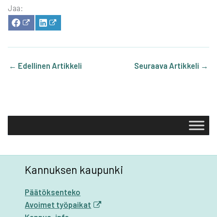
Jaa:
SHA­
SHA­
RE
RE
ON
ON
FACE­
LIN­
BOOK
KE­
DIN
←
Edellinen Artikkeli
Seuraava Artikkeli
→
Kannuksen kaupunki
Päätöksenteko
Avoimet työpaikat