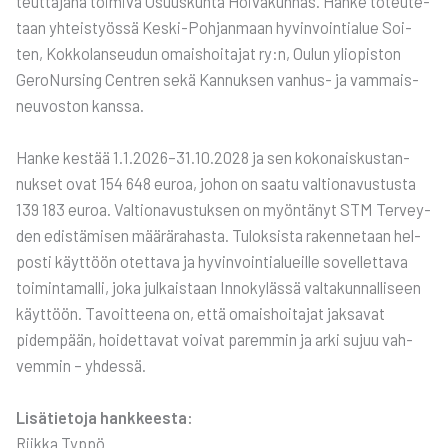
teut­ta­ja­na toi­mi­va Osuus­kun­ta Hoi­va­kun­nas. Han­ke toteu­te­
taan yhteis­työs­sä Kes­ki-Poh­jan­maan hyvin­voin­tia­lue Soi­
ten, Kok­ko­lan­seu­dun omais­hoi­ta­jat ry:n, Oulun yli­opis­ton
Gero­Nur­sing Cent­ren sekä Kan­nuk­sen van­hus- ja vam­mais­
neu­vos­ton kans­sa.
Han­ke kes­tää 1.1.2026–31.10.2028 ja sen koko­nais­kus­tan­
nuk­set ovat 154 648 euroa, johon on saa­tu val­tio­na­vus­tus­ta
139 183 euroa. Val­tio­na­vus­tuk­sen on myön­tä­nyt STM Ter­vey­
den edis­tä­mi­sen mää­rä­ra­has­ta. Tulok­sis­ta raken­ne­taan hel­
pos­ti käyt­töön otet­ta­va ja hyvin­voin­tia­lueil­le sovel­let­ta­va
toi­min­ta­mal­li, joka jul­kais­taan Inno­ky­läs­sä val­ta­kun­nal­li­seen
käyt­töön. Tavoit­tee­na on, että omais­hoi­ta­jat jak­sa­vat
pidem­pään, hoi­det­ta­vat voi­vat parem­min ja arki sujuu vah­
vem­min – yhdes­sä.
Lisä­tie­to­ja hank­kees­ta:
Riik­ka Typ­pö