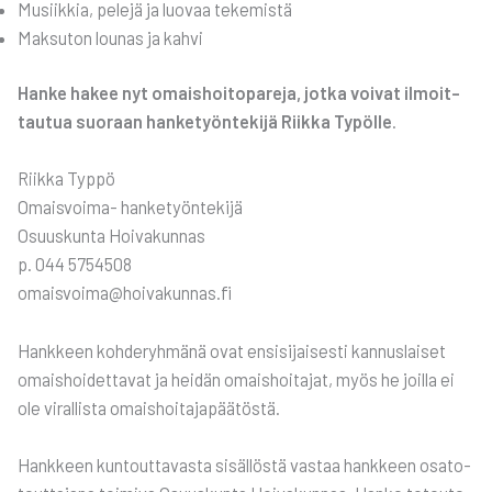
Musiik­kia, pele­jä ja luo­vaa teke­mis­tä
Mak­su­ton lou­nas ja kah­vi
Han­ke hakee nyt omais­hoi­to­pa­re­ja, jot­ka voi­vat ilmoit­
tau­tua suo­raan han­ke­työn­te­ki­jä Riik­ka Typöl­le
.
Riik­ka Typ­pö
Omais­voi­ma- han­ke­työn­te­ki­jä
Osuus­kun­ta Hoi­va­kun­nas
p. 044 5754508
omaisvoima@hoivakunnas.fi
Hank­keen koh­de­ryh­mä­nä ovat ensi­si­jai­ses­ti kan­nus­lai­set
omais­hoi­det­ta­vat ja hei­dän omais­hoi­ta­jat, myös he joil­la ei
ole viral­lis­ta omais­hoi­ta­ja­pää­tös­tä.
Hank­keen kun­tout­ta­vas­ta sisäl­lös­tä vas­taa hank­keen osa­to­