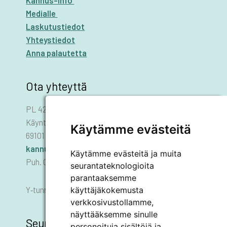
Kannus-info
Medialle
Laskutustiedot
Yhteystiedot
Anna palautetta
Ota yhteyttä
PL 42
Käyntiosoite: Asematie 1
Käytämme evästeitä
69101 KANNUS
kannus.kaupunki@kannus.ﬁ
Käytämme evästeitä ja muita
Puh. 06 8745 111
seurantateknologioita
parantaaksemme
käyttäjäkokemusta
Y‑tunnus 0178455–6
verkkosivustollamme,
näyttääksemme sinulle
Seuraa meitä
personoituja sisältöjä ja