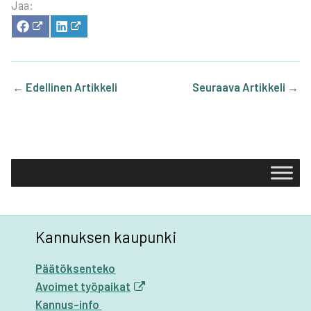
Jaa:
SHA­
SHA­
RE
RE
ON
ON
FACE­
LIN­
BOOK
KE­
DIN
←
Edellinen Artikkeli
Seuraava Artikkeli
→
Kannuksen kaupunki
Päätöksenteko
Avoimet työpaikat
Kannus-info