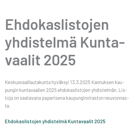
Ehdo­kas­lis­to­jen
yhdis­tel­mä Kun­ta­
vaa­lit 2025
Kes­kus­vaa­li­lau­ta­kun­ta hyväk­syi 13.3.2025 Kan­nuk­sen kau­
pun­gin kun­ta­vaa­lien 2025 ehdo­kas­lis­to­jen yhdis­tel­män. Lis­
to­ja on saa­ta­va­na pape­ri­se­na kau­pun­gin­vi­ras­ton neu­von­nas­
ta.
Ehdo­kas­lis­to­jen yhdis­tel­mä Kun­ta­vaa­lit 2025