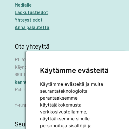
Medialle
Laskutustiedot
Yhteystiedot
Anna palautetta
Ota yhteyttä
PL 42
Käyntiosoite: Asematie 1
Käytämme evästeitä
69101 KANNUS
kannus.kaupunki@kannus.ﬁ
Käytämme evästeitä ja muita
Puh. 06 8745 111
seurantateknologioita
parantaaksemme
käyttäjäkokemusta
Y‑tunnus 0178455–6
verkkosivustollamme,
näyttääksemme sinulle
Seuraa meitä
personoituja sisältöjä ja