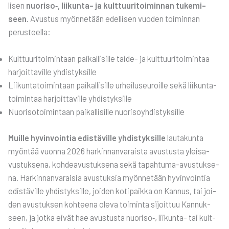
li­sen
nuoriso‑, lii­kun­ta- ja kult­tuu­ri­toi­min­nan tuke­mi­
seen
. Avus­tus myön­ne­tään edel­li­sen vuo­den toi­min­nan
perus­teel­la:
Kult­tuu­ri­toi­min­taan pai­kal­li­sil­le tai­de- ja kult­tuu­ri­toi­min­taa
har­joit­ta­vil­le yhdis­tyk­sil­le
Lii­kun­ta­toi­min­taan pai­kal­li­sil­le urhei­luseu­roil­le sekä lii­kun­ta­
toi­min­taa har­joit­ta­vil­le yhdis­tyk­sil­le
Nuo­ri­so­toi­min­taan pai­kal­li­sil­le nuo­ri­so­yh­dis­tyk­sil­le
Muil­le hyvin­voin­tia edis­tä­vil­le yhdis­tyk­sil­le
lau­ta­kun­ta
myön­tää vuon­na 2026 har­kin­nan­va­rais­ta avus­tus­ta ylei­sa­
vus­tuk­se­na, koh­dea­vus­tuk­se­na sekä tapah­tu­ma-avus­tuk­se­
na. Har­kin­nan­va­rai­sia avus­tuk­sia myön­ne­tään hyvin­voin­tia
edis­tä­vil­le yhdis­tyk­sil­le, joi­den koti­paik­ka on Kan­nus, tai joi­
den avus­tuk­sen koh­tee­na ole­va toi­min­ta sijoit­tuu Kan­nuk­
seen, ja jot­ka eivät hae avus­tus­ta nuoriso‑, lii­kun­ta- tai kult­