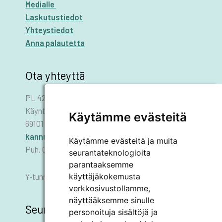
Medialle
Laskutustiedot
Yhteystiedot
Anna palautetta
Ota yhteyttä
PL 42
Käyntiosoite: Asematie 1
Käytämme evästeitä
69101 KANNUS
kannus.kaupunki@kannus.ﬁ
Käytämme evästeitä ja muita
Puh. 06 8745 111
seurantateknologioita
parantaaksemme
käyttäjäkokemusta
Y‑tunnus 0178455–6
verkkosivustollamme,
näyttääksemme sinulle
Seuraa meitä
personoituja sisältöjä ja