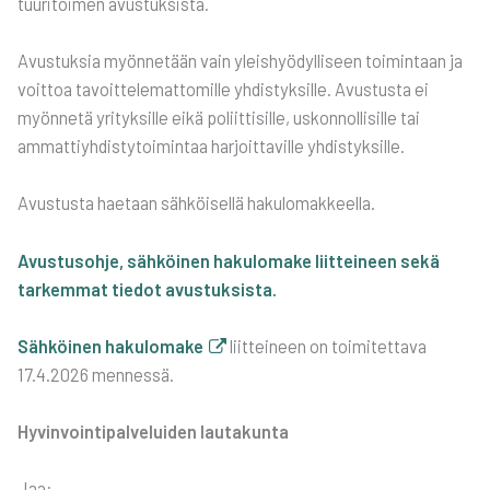
tuu­ri­toi­men avus­tuk­sis­ta.
Avus­tuk­sia myön­ne­tään vain yleis­hyö­dyl­li­seen toi­min­taan ja
voit­toa tavoit­te­le­mat­to­mil­le yhdis­tyk­sil­le. Avus­tus­ta ei
myön­ne­tä yri­tyk­sil­le eikä poliit­ti­sil­le, uskon­nol­li­sil­le tai
ammat­tiyh­dis­ty­toi­min­taa har­joit­ta­vil­le yhdis­tyk­sil­le.
Avus­tus­ta hae­taan säh­köi­sel­lä haku­lo­mak­keel­la.
Avus­tus­oh­je, säh­köi­nen haku­lo­ma­ke liit­tei­neen sekä
tar­kem­mat tie­dot avus­tuk­sis­ta.
Säh­köi­nen haku­lo­ma­ke
liit­tei­neen on toi­mi­tet­ta­va
17.4.2026 men­nes­sä.
Hyvin­voin­ti­pal­ve­lui­den lau­ta­kun­ta
Jaa: