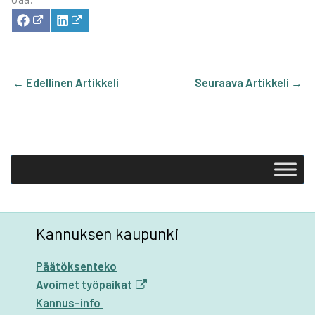
SHA­
SHA­
RE
RE
ON
ON
FACE­
LIN­
BOOK
KE­
DIN
←
Edellinen Artikkeli
Seuraava Artikkeli
→
Kannuksen kaupunki
Päätöksenteko
Avoimet työpaikat
Kannus-info