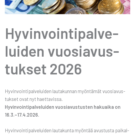
Hyvin­voin­ti­pal­ve­
lui­den vuo­sia­vus­
tuk­set 2026
Hyvin­voin­ti­pal­ve­lui­den lau­ta­kun­nan myön­tä­mät vuo­sia­vus­
tuk­set ovat nyt haet­ta­vis­sa.
Hyvin­voin­ti­pal­ve­lui­den vuo­sia­vus­tus­ten hakuai­ka on
16.3.–17.4.2026.
Hyvin­voin­ti­pal­ve­lui­den lau­ta­kun­ta myön­tää avus­tus­ta pai­kal­