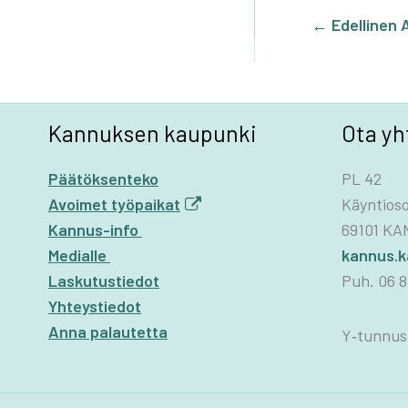
DI
←
Edellinen A
Kannuksen kaupunki
Ota yh
Päätöksenteko
PL 42
Avoimet työpaikat
Käyntioso
Kannus-info
69101 K
Medialle
kannus.
Laskutustiedot
Puh. 06 8
Yhteystiedot
Anna palautetta
Y‑tunnus