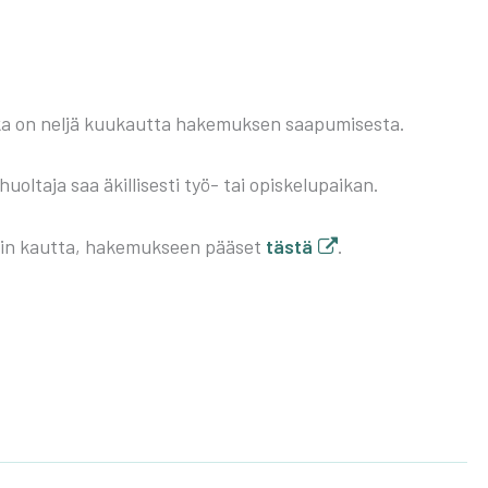
ai­ka on nel­jä kuu­kaut­ta hake­muk­sen saa­pu­mi­ses­ta.
l­ta­ja saa äkil­li­ses­ti työ- tai opis­ke­lu­pai­kan.
nin kaut­ta, hake­muk­seen pää­set
täs­tä
.