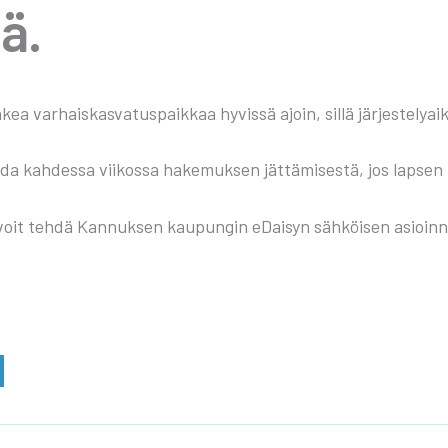
ä.
ea var­hais­kas­va­tus­paik­kaa hyvis­sä ajoin, sil­lä jär­jes­te­ly­
a kah­des­sa vii­kos­sa hake­muk­sen jät­tä­mi­ses­tä, jos lap­sen huo
it teh­dä Kan­nuk­sen kau­pun­gin eDai­syn säh­köi­sen asioin­
A­
N­
­