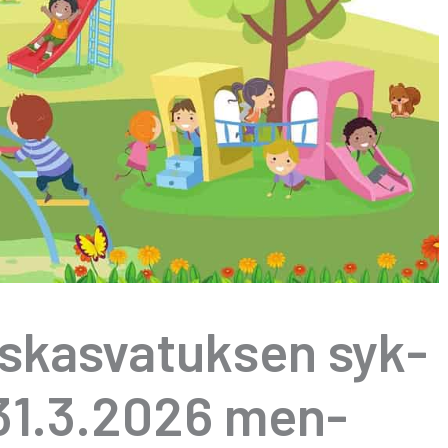
s­kas­va­tuk­sen syk­
n 31.3.2026 men­