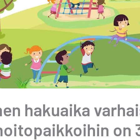
nen hakuai­ka var­hai
hoi­to­paik­koi­hin o