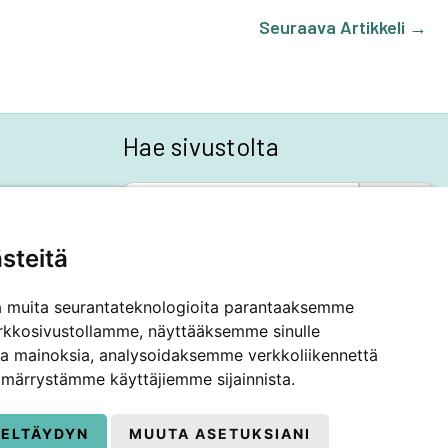
Seuraava Artikkeli
→
Hae sivustolta
SEARCH BUTTON
Search
for:
steitä
a muita seurantateknologioita parantaaksemme
rkkosivustollamme, näyttääksemme sinulle
 ja mainoksia, analysoidaksemme verkkoliikennettä
märrystämme käyttäjiemme sijainnista.
IELTÄYDYN
MUUTA ASETUKSIANI