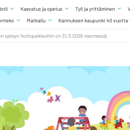
s­tö
Kas­va­tus ja ope­tus
Työ ja yrit­tä­mi­nen
V
en­te­ko
Mat­kai­lu
Kannuksen kaupunki 40 vuotta
n syksyn hoitopaikkoihin on 31.3.2026 mennessä.