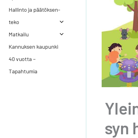
Hal­lin­to ja pää­tök­sen­
te­ko
Mat­kai­lu
Kannuksen kaupunki
40 vuotta –
Tapahtumia
Ylei­
syn 