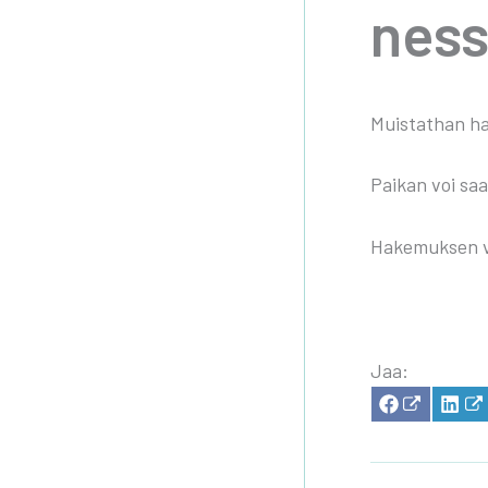
nes­s
Muis­tat­han hak
Pai­kan voi saa­d
Hake­muk­sen vo
Jaa:
SHA­
SH
RE
RE
ON
ON
FACE­
LI
BOOK
KE