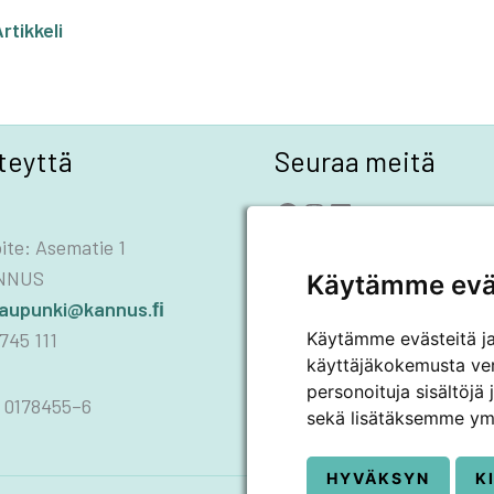
N
rtikkeli
teyttä
Seuraa meitä
Facebook
Instagram
LinkedIn
YouTube
ite: Asematie 1
ANNUS
Käytämme evä
kaupunki@kannus.ﬁ
Käytämme evästeitä j
745 111
käyttäjäkokemusta ve
personoituja sisältöjä
 0178455–6
sekä lisätäksemme ym
HYVÄKSYN
K