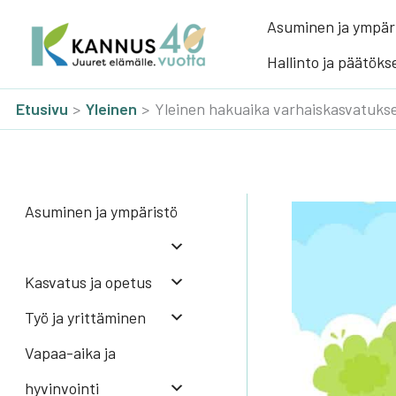
Siirry
Asu­mi­nen ja ympä­ri
sisältöön
Hal­lin­to ja pää­tök­s
Etusivu
Yleinen
Yleinen hakuaika varhaiskasvatukse
Asu­mi­nen ja ympä­ris­tö
Kas­va­tus ja ope­tus
Työ ja yrit­tä­mi­nen
Vapaa-aika ja
hyvinvointi