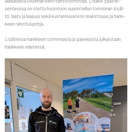
laa­du­kas­ta lii­kun­nan kehit­tä­mis­toi­min­taa. Lisäk­si pää­tök­
sen­teos­sa on otet­tu huo­mioon suun­ni­tel­lun toi­min­nan sisäl­
tö, laa­tu ja laa­juus sekä kus­tan­nusar­vion rea­lis­ti­suus ja hank­
keen rahoi­tus­poh­ja.
Lisä­tie­toa hank­keen toi­min­nas­ta ja pal­ve­luis­ta jul­kais­taan
hank­keen ede­tes­sä.