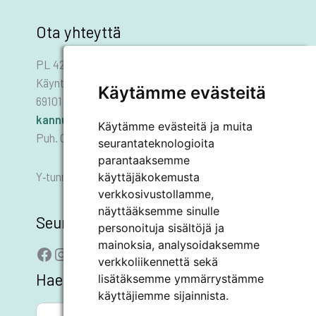
Ota yhteyttä
PL 42
Käyntiosoite: Asematie 1
Käytämme evästeitä
69101 KANNUS
kannus.kaupunki@kannus.ﬁ
Käytämme evästeitä ja muita
Puh. 06 8745 111
seurantateknologioita
parantaaksemme
Y‑tunnus 0178455–6
käyttäjäkokemusta
verkkosivustollamme,
näyttääksemme sinulle
Seuraa meitä
personoituja sisältöjä ja
mainoksia, analysoidaksemme
Facebook
Instagram
LinkedIn
YouTube
verkkoliikennettä sekä
Hae sivustolta
lisätäksemme ymmärrystämme
käyttäjiemme sijainnista.
SEARCH BUTTON
Search