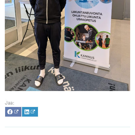
Jaa:
SHA­
SHA­
RE
RE
ON
ON
FACE­
LIN­
BOOK
KE­
DIN