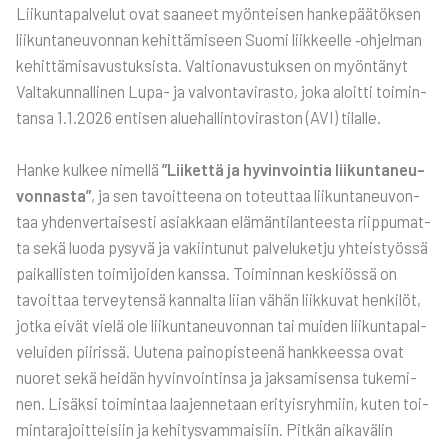
Lii­kun­ta­pal­ve­lut ovat saa­neet myön­tei­sen han­ke­pää­tök­sen
lii­kun­ta­neu­von­nan kehit­tä­mi­seen Suo­mi liik­keel­le ‑ohjel­man
kehit­tä­mi­sa­vus­tuk­sis­ta. Val­tio­na­vus­tuk­sen on myön­tä­nyt
Val­ta­kun­nal­li­nen Lupa- ja val­von­ta­vi­ras­to, joka aloit­ti toi­min­
tan­sa 1.1.2026 enti­sen alue­hal­lin­to­vi­ras­ton (AVI) tilal­le.
Han­ke kul­kee nimel­lä
”Lii­ket­tä ja hyvin­voin­tia lii­kun­ta­neu­
von­nas­ta”
, ja sen tavoit­tee­na on toteut­taa lii­kun­ta­neu­von­
taa yhden­ver­tai­ses­ti asiak­kaan elä­män­ti­lan­tees­ta riip­pu­mat­
ta sekä luo­da pysy­vä ja vakiin­tu­nut pal­ve­lu­ket­ju yhteis­työs­sä
pai­kal­lis­ten toi­mi­joi­den kans­sa. Toi­min­nan kes­kiös­sä on
tavoit­taa ter­vey­ten­sä kan­nal­ta lii­an vähän liik­ku­vat hen­ki­löt,
jot­ka eivät vie­lä ole lii­kun­ta­neu­von­nan tai mui­den lii­kun­ta­pal­
ve­lui­den pii­ris­sä. Uute­na pain­opis­tee­nä hank­kees­sa ovat
nuo­ret sekä hei­dän hyvin­voin­tin­sa ja jak­sa­mi­sen­sa tuke­mi­
nen. Lisäk­si toi­min­taa laa­jen­ne­taan eri­tyis­ryh­miin, kuten toi­
min­ta­ra­joit­tei­siin ja kehi­tys­vam­mai­siin. Pit­kän aika­vä­lin