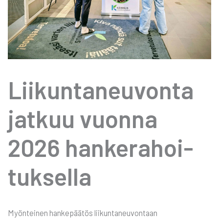
Lii­kun­ta­neu­von­ta
jat­kuu vuon­na
2026 han­ke­ra­hoi­
tuk­sel­la
Myön­tei­nen han­ke­pää­tös lii­kun­ta­neu­von­taan