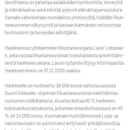
tavoit­tee­na on paran­taa asiak­kai­den hyvin­voin­tia, ter­veyt­tä
ja elä­män­laa­tua sekä edis­tää pysy­viä elä­män­ta­pa­muu­tok­sia.
Samal­la vah­vis­te­taan monia­lais­ta yhteis­työ­tä, lisä­tään lii­kun­
ta­neu­von­nan näky­vyyt­tä ja tue­taan Kan­nuk­sen veto­voi­maa
hyvin­voin­nin ja ter­vey­den edis­tä­jä­nä.
Hank­kees­sa työs­ken­te­lee lii­kun­ta­neu­vo­ja­na Las­si Loka­saa­
ri, joka vas­taa lii­kun­ta­neu­von­nan toteu­tuk­ses­ta ja kehit­tä­mi­
ses­tä hank­keen aika­na. Las­sin työ­pis­te löy­tyy Kitin­Va­pa­ril­ta.
Hank­keen kes­to on 31.12.2026 saak­ka.
Hank­keel­le on myön­net­ty 36 000 euroa val­tio­na­vus­tus­ta
Suo­mi liik­keel­le ‑ohjel­man lii­kun­ta­neu­von­nan kehit­tä­mi­sa­
vus­tus­ten mää­rä­ra­has­ta. Avus­tus kat­taa 60 % hank­keen
koko­nais­kus­tan­nuk­sis­ta, ja kun­nan oma­ra­hoi­tuso­suus on 40
%, eli 24 000 euroa. Avus­tuk­sen myön­tä­mi­ses­sä Lupa- ja
val­von­ta­vi­ras­to on pai­not­ta­nut eri­tyi­ses­ti pit­kä­jän­teis­tä ja