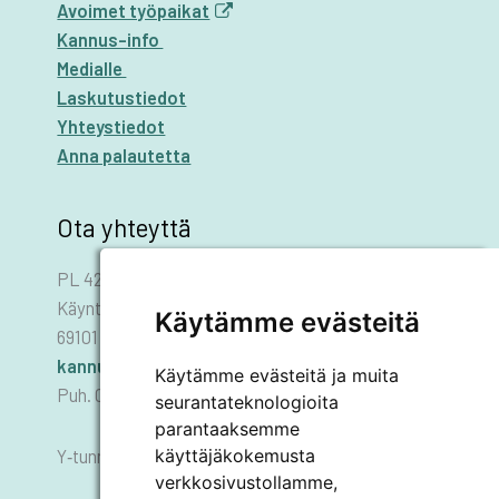
Avoimet työpaikat
Kannus-info
Medialle
Laskutustiedot
Yhteystiedot
Anna palautetta
Ota yhteyttä
PL 42
Käyntiosoite: Asematie 1
Käytämme evästeitä
69101 KANNUS
kannus.kaupunki@kannus.ﬁ
Käytämme evästeitä ja muita
Puh. 06 8745 111
seurantateknologioita
parantaaksemme
käyttäjäkokemusta
Y‑tunnus 0178455–6
verkkosivustollamme,