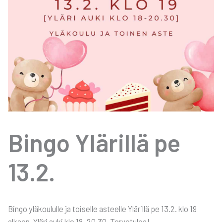
Bin­go Ylä­ril­lä pe
13.2.
Bin­go ylä­kou­lul­le ja toi­sel­le asteel­le Ylä­ril­lä pe 13.2. klo 19
alkaen. Ylä­ri auki klo 18–20.30. Ter­ve­tu­loa!