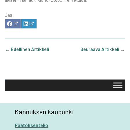
Jaa:
SHA­
SHA­
RE
RE
ON
ON
FACE­
LIN­
BOOK
KE­
DIN
←
Edellinen Artikkeli
Seuraava Artikkeli
→
Kannuksen kaupunki
Päätöksenteko