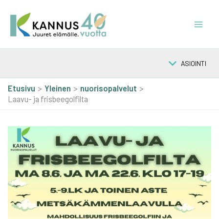
Siirry
sisältöön
ASIOINTI
Etusivu
Yleinen
nuorisopalvelut
Laavu- ja frisbeegolfilta