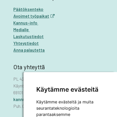
Päätöksenteko
Avoimet työpaikat
Kannus-info
Medialle
Laskutustiedot
Yhteystiedot
Anna palautetta
Ota yhteyttä
PL 42
Käyntiosoite: Asematie 1
Käytämme evästeitä
69101 KANNUS
kannus.kaupunki@kannus.ﬁ
Käytämme evästeitä ja muita
Puh. 06 8745 111
seurantateknologioita
parantaaksemme