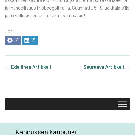
ja mah­dol­li­suus fris­bee­golf­fail­la. Suun­nat­tu 5.–9.luokkalaisille
ja toi­sel­le asteel­le. Ter­ve­tu­loa mukaan!
Jaa:
SHA­
SHA­
RE
RE
ON
ON
FACE­
LIN­
BOOK
KE­
DIN
←
Edellinen Artikkeli
Seuraava Artikkeli
→
Kannuksen kaupunki