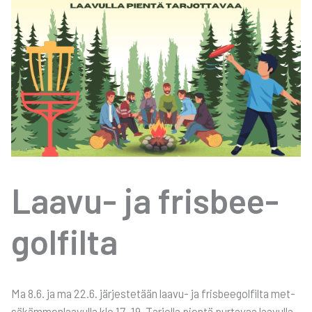
Laa­vu- ja fris­bee­
gol­fil­ta
Ma 8.6. ja ma 22.6. jär­jes­te­tään laa­vu- ja fris­bee­gol­fil­ta met­
sä­käm­men­laa­vul­la klo 17–19. Tar­jol­la pien­tä pur­ta­vaa laa­vul­la