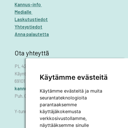
Kannus-info
Medialle
Laskutustiedot
Yhteystiedot
Anna palautetta
Ota yhteyttä
PL 42
Käyntiosoite: Asematie 1
Käytämme evästeitä
69101 KANNUS
kannus.kaupunki@kannus.ﬁ
Käytämme evästeitä ja muita
Puh. 06 8745 111
seurantateknologioita
parantaaksemme
käyttäjäkokemusta
Y‑tunnus 0178455–6
verkkosivustollamme,
näyttääksemme sinulle