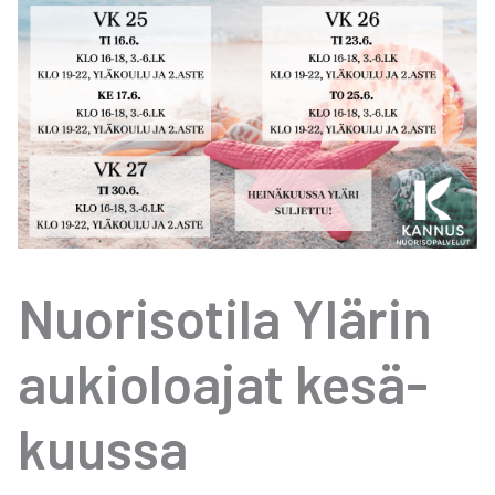
Nuo­ri­so­ti­la Ylä­rin
aukio­loa­jat kesä­
kuus­sa