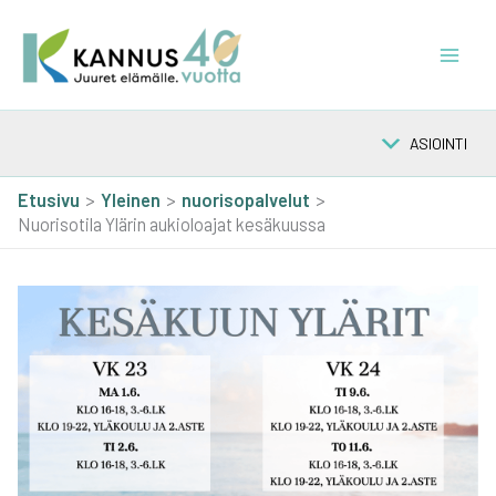
Siirry
sisältöön
ASIOINTI
Etusivu
Yleinen
nuorisopalvelut
Nuorisotila Ylärin aukioloajat kesäkuussa