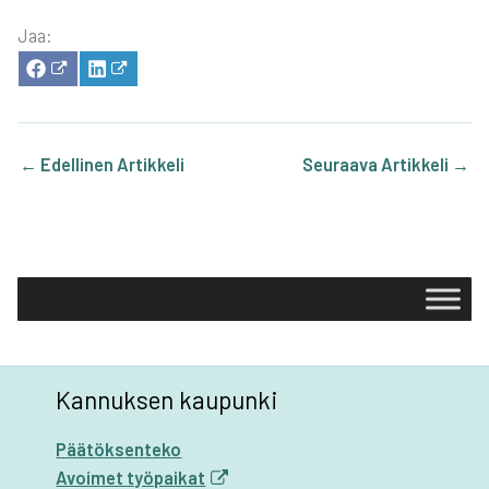
Jaa:
SHA­
SHA­
RE
RE
ON
ON
FACE­
LIN­
BOOK
KE­
DIN
←
Edellinen Artikkeli
Seuraava Artikkeli
→
Kannuksen kaupunki
Päätöksenteko
Avoimet työpaikat