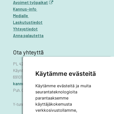
Avoimet työpaikat
Kannus-info
Medialle
Laskutustiedot
Yhteystiedot
Anna palautetta
Ota yhteyttä
PL 42
Käyntiosoite: Asematie 1
Käytämme evästeitä
69101 KANNUS
kannus.kaupunki@kannus.ﬁ
Käytämme evästeitä ja muita
Puh. 06 8745 111
seurantateknologioita
parantaaksemme
käyttäjäkokemusta
Y‑tunnus 0178455–6
verkkosivustollamme,