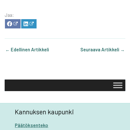
Jaa:
SHA­
SHA­
RE
RE
ON
ON
FACE­
LIN­
BOOK
KE­
DIN
←
Edellinen Artikkeli
Seuraava Artikkeli
→
Kannuksen kaupunki
Päätöksenteko