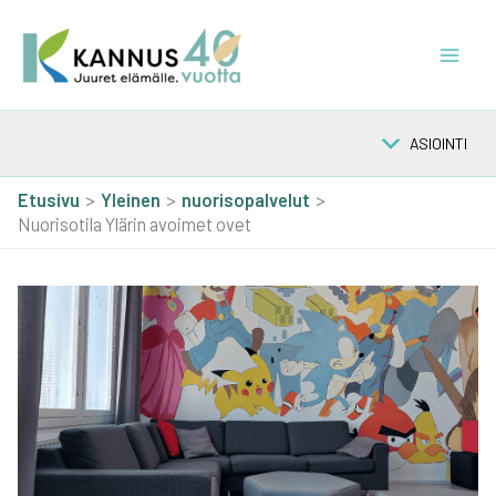
Siirry
sisältöön
ASIOINTI
Etusivu
Yleinen
nuorisopalvelut
Nuorisotila Ylärin avoimet ovet