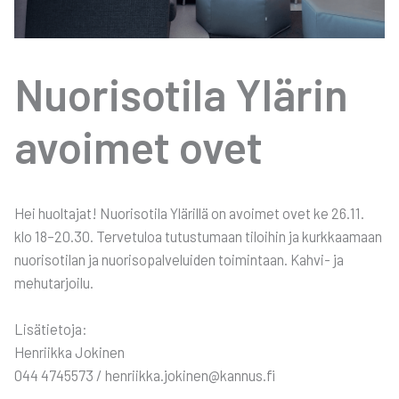
Nuo­ri­so­ti­la Ylä­rin
avoi­met ovet
Hei huol­ta­jat! Nuo­ri­so­ti­la Ylä­ril­lä on avoi­met ovet ke 26.11.
klo 18–20.30. Ter­ve­tu­loa tutus­tu­maan tiloi­hin ja kurk­kaa­maan
nuo­ri­so­ti­lan ja nuo­ri­so­pal­ve­lui­den toi­min­taan. Kah­vi- ja
mehu­tar­joi­lu.
Lisä­tie­to­ja:
Hen­riik­ka Joki­nen
044 4745573 / henriikka.jokinen@kannus.fi