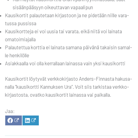
sisään­pää­syyn oikeut­ta­van vapaa­li­pun
Kausi­kor­tit palau­te­taan kir­jas­toon ja ne pide­tään niil­le vara­
tus­sa pus­sis­sa
Kausi­kort­te­ja ei voi uusia tai vara­ta, eikä nii­tä voi lai­na­ta
oma­toi­mia­jal­la
Palau­tet­tua kort­tia ei lai­na­ta sama­na päi­vä­nä takai­sin samal­
le hen­ki­löl­le
Asiak­kaal­la voi olla ker­ral­laan lai­nas­sa vain yksi kausi­kort­ti
Kausi­kor­tit löy­ty­vät verk­ko­kir­jas­to Anders-Fin­nas­ta hakusa­
nal­la ”kausi­kort­ti Kan­nuk­sen Ura”. Voit siis tar­kis­taa verk­ko­
kir­jas­tos­ta, ovat­ko kausi­kor­tit lai­nas­sa vai pai­kal­la.
Jaa:
SHA­
SHA­
RE
RE
ON
ON
FACE­
LIN­