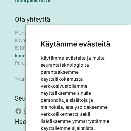
Ota yhteyttä
PL 42
Käyntiosoite: Asematie 1
Käytämme evästeitä
69101 KANNUS
kannus.kaupunki@kannus.ﬁ
Käytämme evästeitä ja muita
Puh. 06 8745 111
seurantateknologioita
parantaaksemme
käyttäjäkokemusta
Y‑tunnus 0178455–6
verkkosivustollamme,
näyttääksemme sinulle
Seuraa meitä
personoituja sisältöjä ja
mainoksia, analysoidaksemme
Facebook
Instagram
LinkedIn
YouTube
verkkoliikennettä sekä
Hae sivustolta
lisätäksemme ymmärrystämme
käyttäjiemme sijainnista.
SEARCH BUTTON