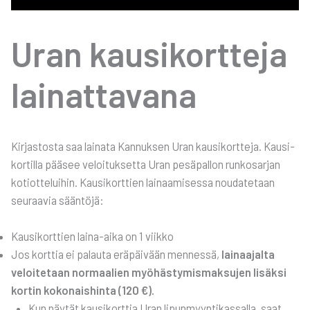
Uran kausi­kort­te­ja
lai­nat­ta­va­na
Kir­jas­tos­ta saa lai­na­ta Kan­nuk­sen Uran kausi­kort­te­ja. Kausi­
kor­til­la pää­see veloi­tuk­set­ta Uran pesä­pal­lon run­ko­sar­jan
kotiot­te­lui­hin. Kausi­kort­tien lai­naa­mi­ses­sa nou­da­te­taan
seu­raa­via sään­tö­jä:
Kausi­kort­tien lai­na-aika on 1 viik­ko
Jos kort­tia ei palau­ta erä­päi­vään men­nes­sä,
lai­naa­jal­ta
veloi­te­taan nor­maa­lien myö­häs­ty­mis­mak­su­jen lisäk­si
kor­tin koko­nais­hin­ta (120 €).
Kun näy­tät kausi­kort­tia Uran lipun­myyn­ti­kas­sal­la, saat