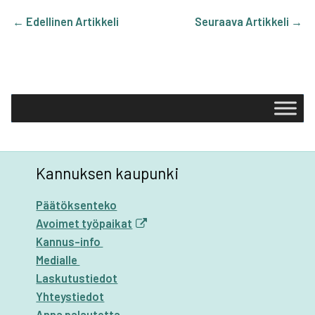
BOOK
KE­
DIN
←
Edellinen Artikkeli
Seuraava Artikkeli
→
Kannuksen kaupunki
Päätöksenteko
Avoimet työpaikat
Kannus-info
Medialle
Laskutustiedot
Yhteystiedot
Anna palautetta