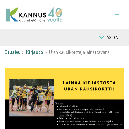
Siirry
sisältöön
ASIOINTI
Etusivu
Kirjasto
Uran kausikortteja lainattavana