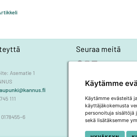
­
N
rtikkeli
teyttä
Seuraa meitä
Facebook
Instagram
LinkedIn
YouTube
ite: Asematie 1
ANNUS
Käytämme evä
kaupunki@kannus.ﬁ
745 111
Käytämme evästeitä j
käyttäjäkokemusta ve
personoituja sisältöjä
 0178455–6
sekä lisätäksemme ym
HYVÄKSYN
K