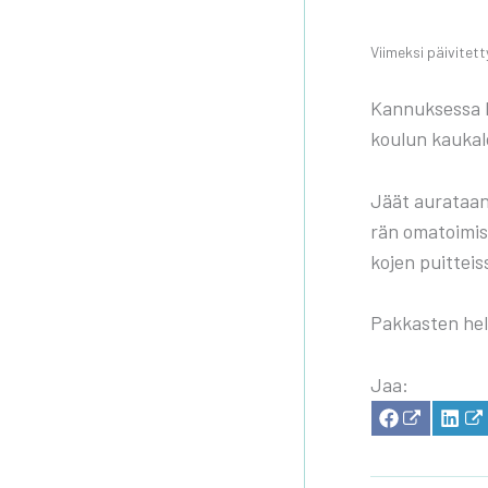
Vii­mek­si päi­vi­tet
Kan­nuk­ses­sa l
kou­lun kau­ka­lo
Jäät aura­taan v
rän oma­toi­mi­s
ko­jen puit­teis­
Pak­kas­ten hel­l
Jaa:
SHA­
SH
RE
RE
ON
ON
FACE­
LI