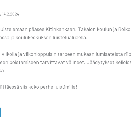
­ty 14.2.2024
uis­te­le­maan pää­see Kitin­kan­kaan, Taka­lon kou­lun ja Roi­ko­lan
s­sa ja kou­lu­kes­kuk­sen luis­te­lua­lu­eel­la.
ii­kol­la ja vii­kon­lop­pui­sin tar­peen mukaan lumi­sa­teis­ta ri
een pois­ta­mi­seen tar­vit­ta­vat väli­neet. Jää­dy­tyk­set kelio­lo­
sa.
it­täes­sä siis koko per­he luis­ti­mil­le!
A­
N­