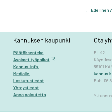
BOOK
KE
DI
←
Edellinen A
Kannuksen kaupunki
Ota yh
Päätöksenteko
PL 42
Avoimet työpaikat
Käyntioso
Kannus-info
69101 K
Medialle
kannus.
Laskutustiedot
Puh. 06 8
Yhteystiedot
Anna palautetta
Y‑tunnus