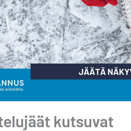
te­lu­jäät kut­su­vat