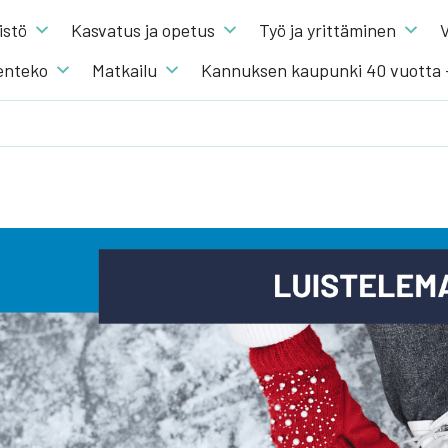
s­tö
Kas­va­tus ja ope­tus
Työ ja yrit­tä­mi­nen
V
en­te­ko
Mat­kai­lu
Kannuksen kaupunki 40 vuotta