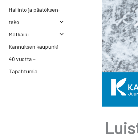
Hal­lin­to ja pää­tök­sen­
te­ko
Mat­kai­lu
Kannuksen kaupunki
40 vuotta –
Tapahtumia
Luis­