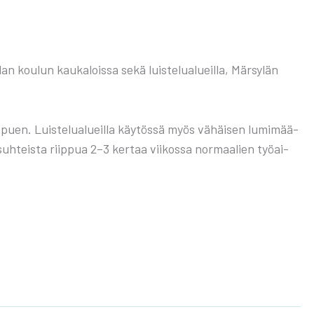
 kou­lun kau­ka­lois­sa sekä luis­te­lua­lueil­la, Mär­sy­län
ip­puen. Luis­te­lua­lueil­la käy­tös­sä myös vähäi­sen lumi­mää­
suh­teis­ta riip­pua 2–3 ker­taa vii­kos­sa nor­maa­lien työ­ai­