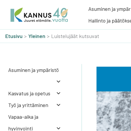
Siirry
Asu­mi­nen ja ympä­ri
sisältöön
Hal­lin­to ja pää­tök­s
Etusivu
Yleinen
Luistelujäät kutsuvat
Asu­mi­nen ja ympä­ris­tö
Kas­va­tus ja ope­tus
Työ ja yrit­tä­mi­nen
Vapaa-aika ja
hyvinvointi