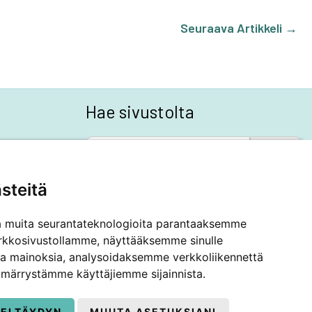
Seuraava Artikkeli
→
Hae sivustolta
SEARCH BUTTON
Search
for:
steitä
a muita seurantateknologioita parantaaksemme
rkkosivustollamme, näyttääksemme sinulle
 ja mainoksia, analysoidaksemme verkkoliikennettä
märrystämme käyttäjiemme sijainnista.
IELTÄYDYN
MUUTA ASETUKSIANI